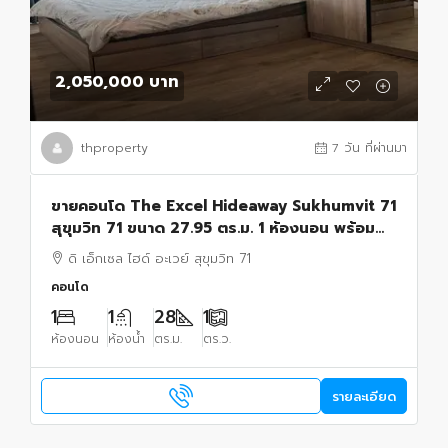
2,050,000 บาท
thproperty
7 วัน ที่ผ่านมา
ขายคอนโด The Excel Hideaway Sukhumvit 71
สุขุมวิท 71 ขนาด 27.95 ตร.ม. 1 ห้องนอน พร้อม
เฟอร์นิเจอร์บิวท์อิน เข้าอยู่ได้ทันที
ดิ เอ็กเซล ไฮด์ อะเวย์ สุขุมวิท 71
คอนโด
1
1
28
1
ห้องนอน
ห้องน้ำ
ตร.ม.
ตร.ว.
รายละเอียด