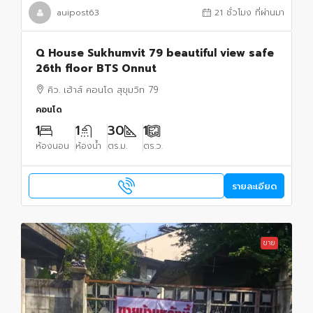
auipost63
21 ชั่วโมง ที่ผ่านมา
Q House Sukhumvit 79 beautiful view safe
26th floor BTS Onnut
คิว. เฮ้าส์ คอนโด สุขุมวิท 79
คอนโด
1
1
30
1
ห้องนอน
ห้องน้ำ
ตร.ม.
ตร.ว.
รายละเอียด
ขาย