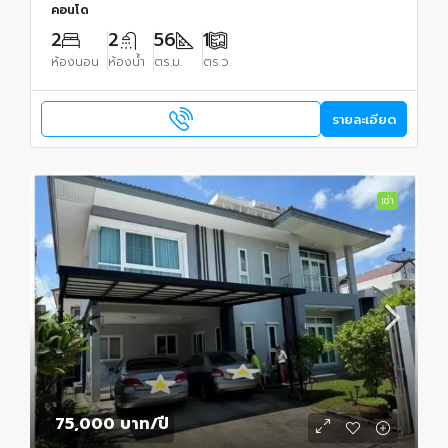
คอนโด
2
2
56
1
ห้องนอน
ห้องน้ำ
ตร.ม.
ตร.ว.
รายละเอียด
เช่า
75,000 บาท
/ปี