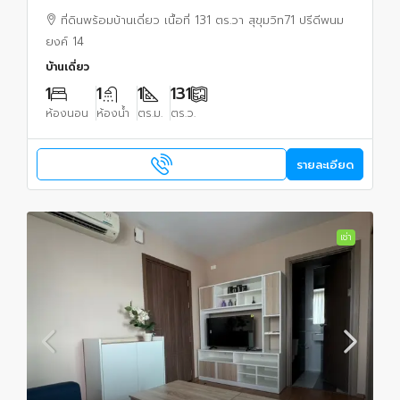
พร้อมเข้าปรับพื้นที่ให้เหมาะสมการใช้งาน
ที่ดินพร้อมบ้านเดี่ยว เนื้อที่ 131 ตร.วา สุขุมวิท71 ปรีดีพนม
ยงค์ 14
บ้านเดี่ยว
1
1
1
131
ห้องนอน
ห้องน้ำ
ตร.ม.
ตร.ว.
รายละเอียด
เช่า