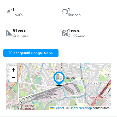
1
1
ห้องน้ำ
ที่จอดรถ
31 ตร.ม.
1 ตร.ว.
พื้นที่ใช้สอย
พื้นที่ทั้งหมด
คลิกดูแผนที่ Google Maps
+
−
Leaflet
|
©
OpenStreetMap
contributors