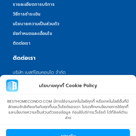
รายละเอียดการบริการ
วิธีการชำระเงิน
นโยบายความเป็นส่วนตัว
ข้อกำหนดและเงื่อนไข
ติดต่อเรา
ติดต่อเรา
บริษัท เบสท์โฮมคอนโด จำกัด
101/399 หมู่ 7 แขวงลําผักชี เขตหนองจอก
นโยบายคุกกี้ Cookie Policy
กรุงเทพมหานคร 10530
info@besthomecondo.com
BESTHOMECONDO.COM มีการใช้งานเทคโนโลยีคุกกี้ หรือเทคโนโลยีอื่นที่มี
ลักษณะใกล้เคียงกันกับคุกกี้บนเว็บไซต์ของเรา โปรดศึกษานโยบายการใช้คุกกี้
และนโยบายความเป็นส่วนตัวของข้อมูล ก่อนใช้บริการเว็บไซต์ ได้ที่ลิงค์ด้าน
ล่าง
© Copyright 2024 BESTHOMECONDO CO., LTD. - All rights
ยอมรับ