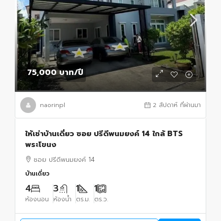
75,000 บาท
/ปี
naorinpl
2 สัปดาห์ ที่ผ่านมา
ให้เช่าบ้านเดี่ยว ซอย ปรีดีพนมยงค์ 14 ใกล้ BTS
พระโขนง
ซอย ปรีดีพนมยงค์ 14
บ้านเดี่ยว
4
3
1
1
ห้องนอน
ห้องน้ำ
ตร.ม.
ตร.ว.