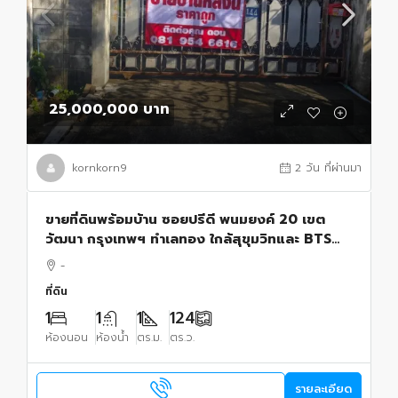
25,000,000 บาท
kornkorn9
2 วัน ที่ผ่านมา
ขายที่ดินพร้อมบ้าน ซอยปรีดี พนมยงค์ 20 เขต
วัฒนา กรุงเทพฯ ทำเลทอง ใกล้สุขุมวิทและ BTS
พระโขนง
-
ที่ดิน
1
1
1
124
ห้องนอน
ห้องน้ำ
ตร.ม.
ตร.ว.
รายละเอียด