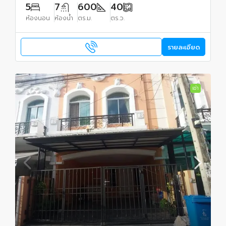
5
7
600
40
ห้องนอน
ห้องน้ำ
ตร.ม.
ตร.ว.
รายละเอียด
เช่า