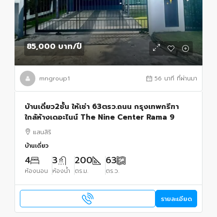
85,000 บาท
/ปี
mngroup1
56 นาที ที่ผ่านมา
บ้านเดี่ยว2ชั้น ให้เช่า 63ตรว.ถนน กรุงเทพกรีฑา
ใกล้ห้างเดอะไนน์ The Nine Center Rama 9
แสนสิริ
บ้านเดี่ยว
4
3
200
63
ห้องนอน
ห้องน้ำ
ตร.ม.
ตร.ว.
รายละเอียด