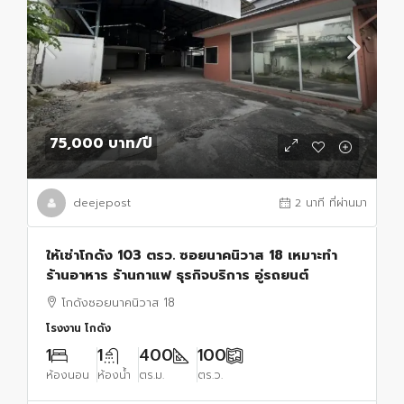
75,000 บาท
/ปี
deejepost
2 นาที ที่ผ่านมา
ให้เช่าโกดัง 103 ตรว. ซอยนาคนิวาส 18 เหมาะทำ
ร้านอาหาร ร้านกาแฟ ธุรกิจบริการ อู่รถยนต์
โกดังซอยนาคนิวาส 18
โรงงาน โกดัง
1
1
400
100
ห้องนอน
ห้องน้ำ
ตร.ม.
ตร.ว.