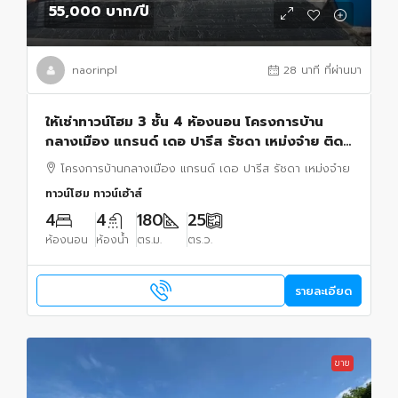
55,000 บาท
/ปี
naorinpl
28 นาที ที่ผ่านมา
ให้เช่าทาวน์โฮม 3 ชั้น 4 ห้องนอน โครงการบ้าน
กลางเมือง แกรนด์ เดอ ปารีส รัชดา เหม่งจ๋าย ติด
นานาชาติสิงคโปร์ SISB ประชาอุทิศ ห้วยขวาง
โครงการบ้านกลางเมือง แกรนด์ เดอ ปารีส รัชดา เหม่งจ๋าย
ทาวน์โฮม ทาวน์เฮ้าส์
4
4
180
25
ห้องนอน
ห้องน้ำ
ตร.ม.
ตร.ว.
รายละเอียด
ขาย