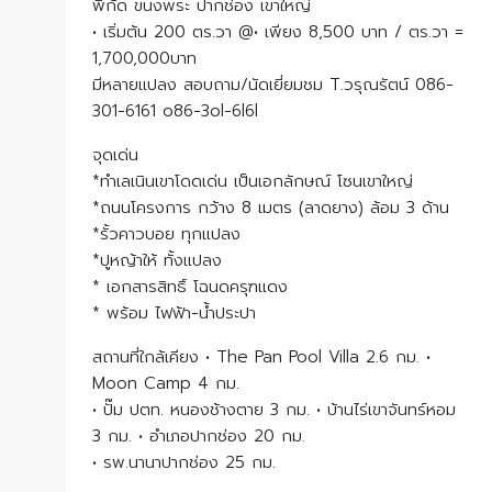
พิกัด ขนงพระ ปากช่อง เขาใหญ่
• เริ่มต้น 200 ตร.วา @• เพียง 8,500 บาท / ตร.วา =
1,700,000บาท
มีหลายแปลง สอบถาม/นัดเยี่ยมชม T.วรุณรัตน์ 086-
301-6161 o86-3ol-6l6l
จุดเด่น
*ทำเลเนินเขาโดดเด่น เป็นเอกลักษณ์ โซนเขาใหญ่
*ถนนโครงการ กว้าง 8 เมตร (ลาดยาง) ล้อม 3 ด้าน
*รั้วคาวบอย ทุกแปลง
*ปูหญ้าให้ ทั้งแปลง
* เอกสารสิทธิ์ โฉนดครุฑแดง
* พร้อม ไฟฟ้า-น้ำประปา
สถานที่ใกล้เคียง • The Pan Pool Villa 2.6 กม. •
Moon Camp 4 กม.
• ปั๊ม ปตท. หนองช้างตาย 3 กม. • บ้านไร่เขาจันทร์หอม
3 กม. • อำเภอปากช่อง 20 กม.
• รพ.นานาปากช่อง 25 กม.