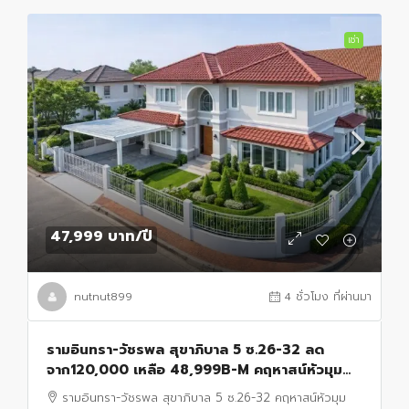
เช่า
47,999 บาท
/ปี
nutnut899
4 ชั่วโมง ที่ผ่านมา
รามอินทรา-วัชรพล สุขาภิบาล 5 ซ.26-32 ลด
จาก120,000 เหลือ 48,999B-M คฤหาสน์หัวมุม
บ้านเดี่ยว 2 ชั้น 4-5นอน 3 น้ำ 91ตร.ว. พร้อม
รามอินทรา-วัชรพล สุขาภิบาล 5 ซ.26-32 คฤหาสน์หัวมุม