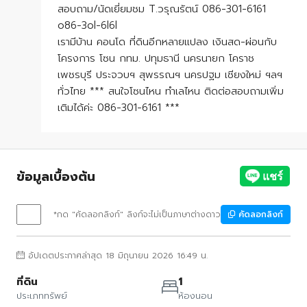
สอบถาม/นัดเยี่ยมชม T.วรุณรัตน์ 086-301-6161
o86-3ol-6l6l
เรามีบ้าน คอนโด ที่ดินอีกหลายแปลง เงินสด-ผ่อนกับ
โครงการ โซน กทม. ปทุมธานี นครนายก โคราช
เพชรบุรี ประจวบฯ สุพรรณฯ นครปฐม เชียงใหม่ ฯลฯ
ทั่วไทย *** สนใจโซนไหน ทำเลไหน ติดต่อสอบถามเพิ่ม
เติมได้ค่ะ 086-301-6161 ***
ข้อมูลเบื้องต้น
*กด "คัดลอกลิงก์" ลิงก์จะไม่เป็นภาษาต่างดาว
คัดลอกลิงก์
อัปเดตประกาศล่าสุด 18 มิถุนายน 2026 16:49 น.
ที่ดิน
1
ประเภททรัพย์
ห้องนอน