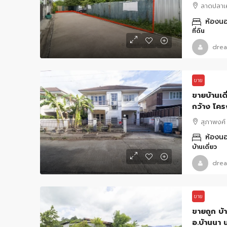
ออฟฟิศ
ลาดปลาเค
ห้องนอ
ที่ดิน
drea
ขาย
ขายบ้านเด
กว้าง โค
สุภาพงศ์
ห้องนอ
บ้านเดี่ยว
drea
ขาย
ขายถูก บ้า
อ.บ้านนา 