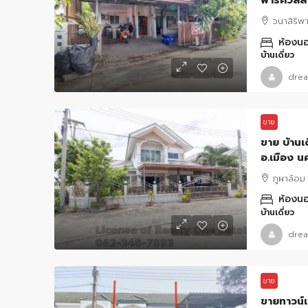
พาร์ควิลล
วนาสิริพา
ห้องนอ
บ้านเดี่ยว
drea
ขาย
ขาย บ้านเ
อ.เมือง 
ภูผาล้อม
ห้องนอ
บ้านเดี่ยว
drea
ขาย
ขายทาวน์เ