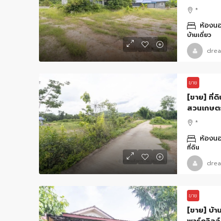
*
ห้องนอ
บ้านเดี่ยว
drea
ขาย
[ขาย] ที่
สวนเกษตรใ
*
ห้องนอ
ที่ดิน
drea
ขาย
[ขาย] บ้าน