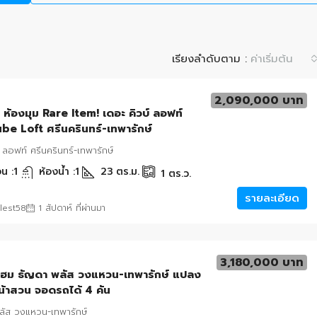
เรียงลำดับตาม :
ค่าเริ่มต้น
2,090,000 บาท
 ห้องมุม Rare Item! เดอะ คิวบ์ ลอฟท์
e Loft ศรีนครินทร์-เทพารักษ์
 ลอฟท์ ศรีนครินทร์-เทพารักษ์
น :
1
ห้องน้ำ :
1
23
ตร.ม.
1
ตร.ว.
รายละเอียด
lest58
1 สัปดาห์ ที่ผ่านมา
3,180,000 บาท
โฮม ธัญดา พลัส วงแหวน-เทพารักษ์ แปลง
น้าสวน จอดรถได้ 4 คัน
ัส วงแหวน-เทพารักษ์