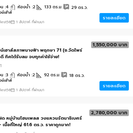
น :
4
ห้องน้ำ :
2
133
ตร.ม.
29
ตร.ว.
น์เฮ้าส์
รายละเอียด
lest58
1 สัปดาห์ ที่ผ่านมา
1,550,000 บาท
น์เฮาส์สภาพนางฟ้า พฤกษา 71 (ซ.วัดไพร่
ลดี ทิศใต้รับลม จบทุกค่าใช้จ่าย!
1
น :
3
ห้องน้ำ :
2
92
ตร.ม.
18
ตร.ว.
น์เฮ้าส์
รายละเอียด
lest58
1 สัปดาห์ ที่ผ่านมา
2,780,000 บาท
ด หมู่บ้านโฮมเพลส วงแหวนรัตนาธิเบศร์
เนื้อที่ใหญ่ 61.6 ตร.ว. ราคาถูกมาก!