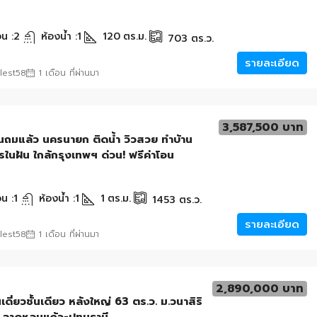
น :
2
ห้องน้ำ :
1
120
ตร.ม.
703
ตร.ว.
รายละเอียด
lest58
1 เดือน ที่ผ่านมา
3,587,500 บาท
ดินถมแล้ว นครนายก ติดน้ำ วิวสวย ทำบ้าน
นฝัน ใกล้กรุงเทพฯ ด่วน! ฟรีค่าโอน
น :
1
ห้องน้ำ :
1
1
ตร.ม.
1453
ตร.ว.
รายละเอียด
lest58
1 เดือน ที่ผ่านมา
2,890,000 บาท
เดี่ยวชั้นเดียว หลังใหญ่ 63 ตร.ว. ม.วนาสิริ