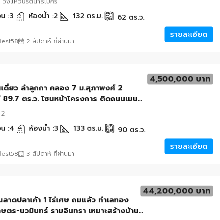
วงแหวนรัตนาธิเบศร์
น :
3
ห้องน้ำ :
2
132
ตร.ม.
62
ตร.ว.
รายละเอียด
lest58
2 สัปดาห์ ที่ผ่านมา
4,500,000 บาท
นเดี่ยว ลำลูกกา คลอง 7 ม.สุภาพงศ์ 2
 89.7 ตร.ว. โซนหน้าโครงการ ติดถนนเมน
เวท
 2
น :
4
ห้องน้ำ :
3
133
ตร.ม.
90
ตร.ว.
รายละเอียด
lest58
3 สัปดาห์ ที่ผ่านมา
44,200,000 บาท
ดินลาดปลาเค้า 1 ไร่เศษ ถมแล้ว ทำเลทอง
เกษตร-นวมินทร์ รามอินทรา เหมาะสร้างบ้าน-