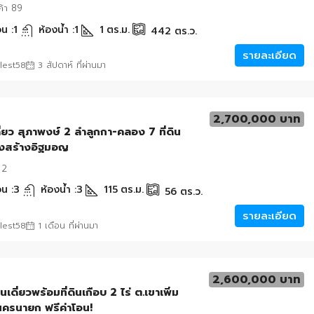
้า 89
น :
1
ห้องน้ำ :
1
1
ตร.ม.
442
ตร.ว.
รายละเอียด
lest58
3 สัปดาห์ ที่ผ่านมา
2,700,000 บาท
ี่ยว สุภาพงษ์ 2 ลำลูกกา-คลอง 7 ที่ดิน
รงสร้างอิฐมอญ
 2
น :
3
ห้องน้ำ :
3
115
ตร.ม.
56
ตร.ว.
รายละเอียด
lest58
1 เดือน ที่ผ่านมา
2,600,000 บาท
นเดี่ยวพร้อมที่ดินเกือบ 2 ไร่ ต.เขาเพิ่ม
นครนายก ฟรีค่าโอน!