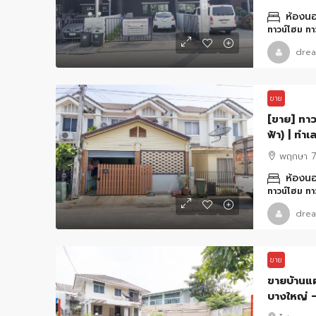
ห้องนอ
ทาวน์โฮม ทาว
drea
ขาย
[ขาย] ทาว
ฟ้า) | ทำเ
พฤกษา 7
ห้องนอ
ทาวน์โฮม ทาว
drea
ขาย
ขายบ้านแฝ
บางใหญ่ – 