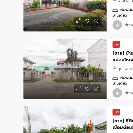
โฮมเพลส 
ห้องนอ
บ้านเดี่ยว
drea
ขาย
[ขาย] บ้า
แปลงใหญ่
เหมาะรีโน
สุภาพงศ์
ห้องนอ
บ้านเดี่ยว
drea
ขาย
[ขาย] ที่
เชื่อมต่อ