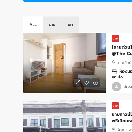
ALL
ขาย
เช่า
ขาย
[ขายด่วน]
@The Cub
เดอะคิวบ์
ห้องนอ
คอนโด
drea
ขาย
ขายทาวน์
พรีเมียมห
ธัญดา พล