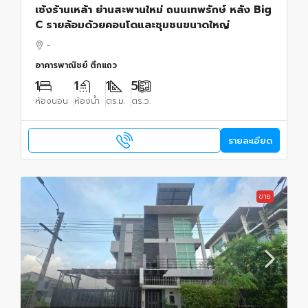
เซ้งร้านเหล้า ย่านสะพานใหม่ ถนนเทพรักษ์ หลัง Big
C รายล้อมด้วยคอนโดและชุมชนขนาดใหญ่
-
อาคารพาณิชย์ ตึกแถว
1
1
1
5
ห้องนอน
ห้องน้ำ
ตร.ม.
ตร.ว.
รายละเอียด
ขาย