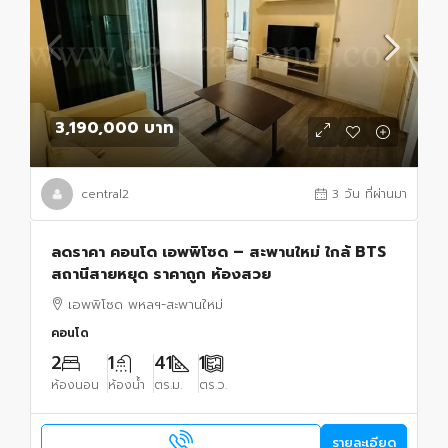
3,190,000 บาท
central2
3 วัน ที่ผ่านมา
ลดราคา คอนโด เอพพิโซด – สะพานใหม่ ใกล้ BTS
สถานีสายหยุด ราคาถูก ห้องสวย
เอพพิโซด พหลฯ-สะพานใหม่
คอนโด
2
1
41
1
ห้องนอน
ห้องน้ำ
ตร.ม.
ตร.ว.
รายละเอียด