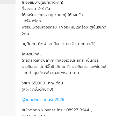
1ห้องแม่บ้าน(แยกต่างหาก)
ที่จอดรถ 2-3 คัน
1ห้องรับแขก(Living room) 1ห้องครัว
แอร์4เครื่อง
พร้อมเฟอร์นิเจอร์ครบ TVจอใหญ่2เครื่อง ตู้เย็นขนาด
ใหญ่
อยู่ติดถนนใหญ่ รามอินทรา กม.2 (ลาดปลาเค้า)
โลเคชั่นใกล้…
ใกล้ตลาดลาดปลาเค้า,ใกล้วงเวียนหลักสี่, เซ็นทรัล
รามอินทรา ,ใกล้บิ๊กซี เอ็กซ์ตร้า รามอินทรา, แฟชั่นไอซ์
แลนด์ ,ศูนย์การค้า เดอะ พรอมานาด
ให้เช่า 65,000 บาท/เดือน
(สัญญาขั้นต่ำเช่า1ปี)
@kunchira_house2026
สนใจติดต่อ k.กุลจิรา โทร : 0892719644 ,