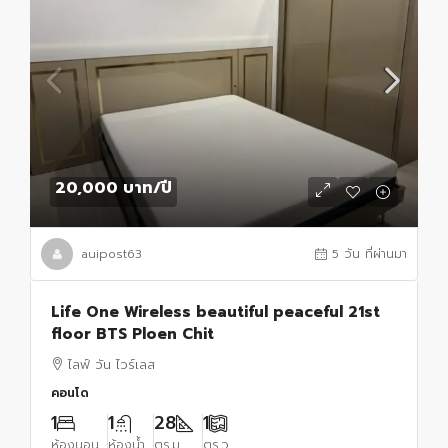
20,000 บาท
/ปี
auipost63
5 วัน ที่ผ่านมา
Life One Wireless beautiful peaceful 21st
floor BTS Ploen Chit
ไลฟ์ วัน ไวร์เลส
คอนโด
1
1
28
1
ห้องนอน
ห้องน้ำ
ตร.ม.
ตร.ว.