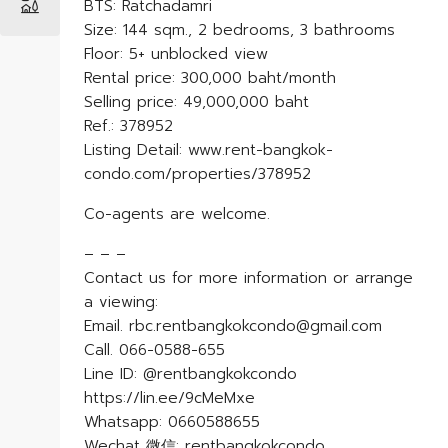
BTS: Ratchadamri
Size: 144 sqm., 2 bedrooms, 3 bathrooms
Floor: 5+ unblocked view
Rental price: 300,000 baht/month
Selling price: 49,000,000 baht
Ref.: 378952
Listing Detail: www.rent-bangkok-
condo.com/properties/378952
Co-agents are welcome.
– – –
Contact us for more information or arrange
a viewing:
Email. rbc.rentbangkokcondo@gmail.com
Call. 066-0588-655
Line ID: @rentbangkokcondo
https://lin.ee/9cMeMxe
Whatsapp: 0660588655
Wechat 微信: rentbangkokcondo