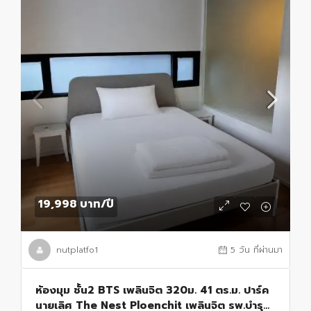
19,998 บาท
/ปี
nutplatfo1
5 วัน ที่ผ่านมา
ห้องมุม ชั้น2 BTS เพลินจิต 320ม. 41 ตร.ม. ปาร์ค
นายเลิศ The Nest Ploenchit เพลินจิต รพ.บำรุง