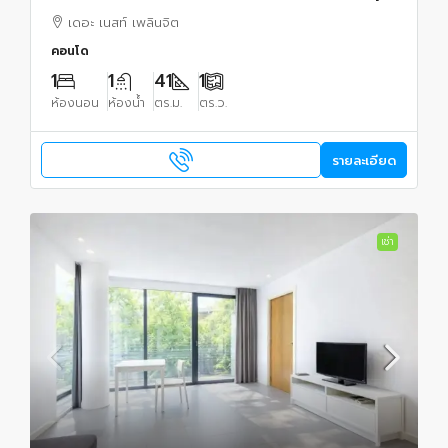
ราษฏร์ 890ม. 1นอน 1น้ำ ลด35% คอนโด
เดอะ เนสท์ เพลินจิต
คอนโด
1
1
41
1
ห้องนอน
ห้องน้ำ
ตร.ม.
ตร.ว.
รายละเอียด
เช่า