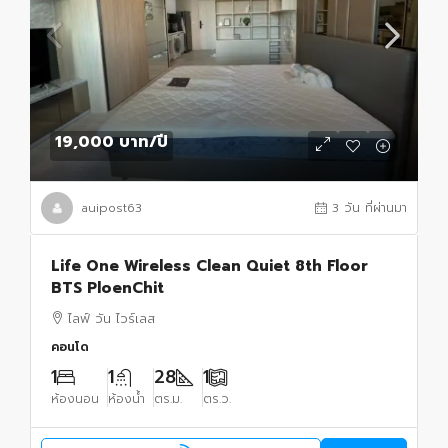
19,000 บาท
/ปี
auipost63
3 วัน ที่ผ่านมา
Life One Wireless Clean Quiet 8th Floor
BTS PloenChit
ไลฟ์ วัน ไวร์เลส
คอนโด
1
1
28
1
ห้องนอน
ห้องน้ำ
ตร.ม.
ตร.ว.