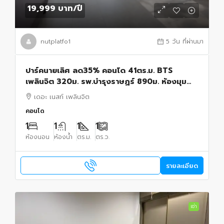
19,999 บาท
/ปี
nutplatfo1
5 วัน ที่ผ่านมา
ปาร์คนายเลิศ ลด35% คอนโด 41ตร.ม. BTS
เพลินจิต 320ม. รพ.บำรุงราษฏร์ 890ม. ห้องมุม
ชั้น2 The Nest Ploenchit 1นอน 1น้ำ
เดอะ เนสท์ เพลินจิต
คอนโด
1
1
1
1
ห้องนอน
ห้องน้ำ
ตร.ม.
ตร.ว.
รายละเอียด
เช่า