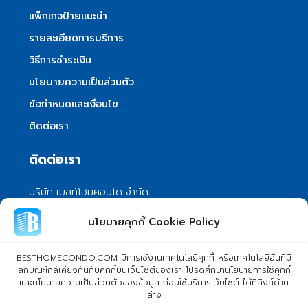
แพ็กเกจป้ายแนะนำ
รายละเอียดการบริการ
วิธีการชำระเงิน
นโยบายความเป็นส่วนตัว
ข้อกำหนดและเงื่อนไข
ติดต่อเรา
ติดต่อเรา
บริษัท เบสท์โฮมคอนโด จำกัด
101/399 หมู่ 7 แขวงลําผักชี เขตหนองจอก
นโยบายคุกกี้ Cookie Policy
กรุงเทพมหานคร 10530
info@besthomecondo.com
BESTHOMECONDO.COM มีการใช้งานเทคโนโลยีคุกกี้ หรือเทคโนโลยีอื่นที่มี
ลักษณะใกล้เคียงกันกับคุกกี้บนเว็บไซต์ของเรา โปรดศึกษานโยบายการใช้คุกกี้
และนโยบายความเป็นส่วนตัวของข้อมูล ก่อนใช้บริการเว็บไซต์ ได้ที่ลิงค์ด้าน
ล่าง