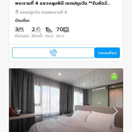
พระรามที่ 4 แขวงลุมพินี เขตปทุมวัน **รับสัตว์
เลี้ยง
ซอยปลูกจิต ถนนพระรามที่ 4
บ้านเดี่ยว
3
2
1
70
ห้องนอน
ห้องน้ำ
ตร.ม.
ตร.ว.
รายละเอียด
เช่า