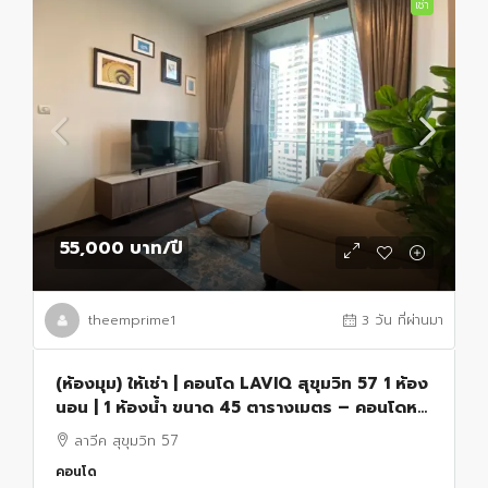
เช่า
55,000 บาท
/ปี
theemprime1
3 วัน ที่ผ่านมา
(ห้องมุม) ให้เช่า | คอนโด LAVIQ สุขุมวิท 57 1 ห้อง
นอน | 1 ห้องน้ำ ขนาด 45 ตารางเมตร – คอนโดหรู
ใกล้รถไฟฟ้า BTS ทองหล่อ
ลาวีค สุขุมวิท 57
คอนโด