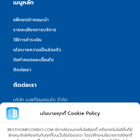
เมนูหลัก
แพ็กเกจป้ายแนะนำ
รายละเอียดการบริการ
วิธีการชำระเงิน
นโยบายความเป็นส่วนตัว
ข้อกำหนดและเงื่อนไข
ติดต่อเรา
ติดต่อเรา
บริษัท เบสท์โฮมคอนโด จำกัด
101/399 หมู่ 7 แขวงลําผักชี เขตหนองจอก
นโยบายคุกกี้ Cookie Policy
กรุงเทพมหานคร 10530
info@besthomecondo.com
BESTHOMECONDO.COM มีการใช้งานเทคโนโลยีคุกกี้ หรือเทคโนโลยีอื่นที่มี
ลักษณะใกล้เคียงกันกับคุกกี้บนเว็บไซต์ของเรา โปรดศึกษานโยบายการใช้คุกกี้