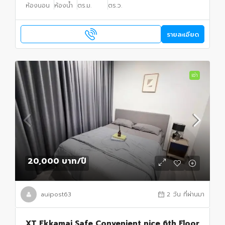
ห้องนอน
ห้องน้ำ
ตร.ม.
ตร.ว.
รายละเอียด
เช่า
20,000 บาท
/ปี
auipost63
2 วัน ที่ผ่านมา
XT Ekkamai Safe Convenient nice 6th Floor