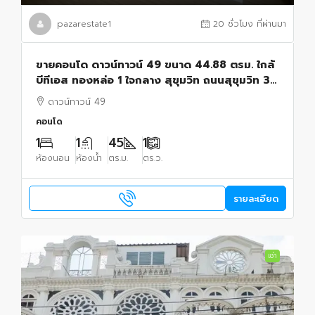
pazarestate1
20 ชั่วโมง ที่ผ่านมา
ขายคอนโด ดาวน์ทาวน์ 49 ขนาด 44.88 ตรม. ใกล้
บีทีเอส ทองหล่อ 1 ใจกลาง สุขุมวิท ถนนสุขุมวิท 39
แขวงคลองตันเหนือ เขตวัฒนา กรุงเทพมหานคร
ดาวน์ทาวน์ 49
คอนโด
1
1
45
1
ห้องนอน
ห้องน้ำ
ตร.ม.
ตร.ว.
รายละเอียด
เช่า