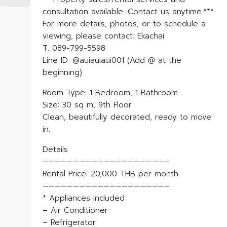
consultation available. Contact us anytime.***
For more details, photos, or to schedule a
viewing, please contact: Ekachai
T. 089-799-5598
Line ID: @auiauiaui001 (Add @ at the
beginning)
Room Type: 1 Bedroom, 1 Bathroom
Size: 30 sq m, 9th Floor
Clean, beautifully decorated, ready to move
in.
Details
————————————————————–
Rental Price: 20,000 THB per month
————————————————————–
* Appliances Included:
– Air Conditioner
– Refrigerator