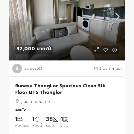
32,000 บาท
/ปี
auipost63
3 วัน ที่ผ่านมา
Runesu ThongLor Spacious Clean 5th
Floor BTS Thonglor
รูเนะสุ ทองหล่อ 5
คอนโด
1
1
38
1
ห้องนอน
ห้องน้ำ
ตร.ม.
ตร.ว.