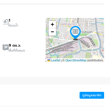
1
+
ห้องน้ำ
−
9 ตร.ว.
พื้นที่ทั้งหมด
Leaflet
|
©
OpenStreetMap
contributors
ดูข้อมูลสมาชิก