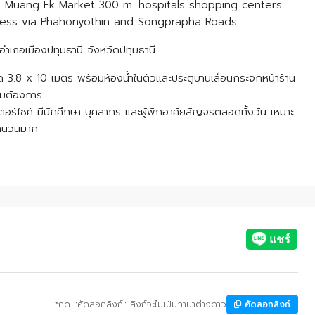
o Muang Ek Market 300 m. hospitals shopping centers
cess via Phahonyothin and Songprapha Roads.
เภอเมืองปทุมธานี จังหวัดปทุมธานี
นาด 3.8 x 10 เมตร พร้อมห้องน้ำในตัวและประตูบานเลื่อนกระจกหน้าร้าน
ามต้องการ
ตอร์ไซค์ มีนักศึกษา บุคลากร และผู้พักอาศัยสัญจรตลอดทั้งวัน เหมาะ
นจำนวนมาก
*กด "คัดลอกลิงก์" ลิงก์จะไม่เป็นภาษาต่างดาว
คัดลอกลิงก์