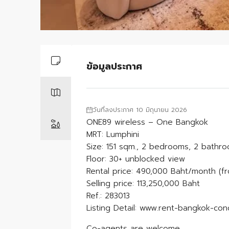
ข้อมูลประกาศ
วันที่ลงประกาศ 10 มิถุนายน 2026
ONE89 wireless – One Bangkok
MRT: Lumphini
Size: 151 sqm., 2 bedrooms, 2 bathr
Floor: 30+ unblocked view
Rental price: 490,000 Baht/month (f
Selling price: 113,250,000 Baht
Ref.: 283013
Listing Detail: www.rent-bangkok-co
Co-agents are welcome.