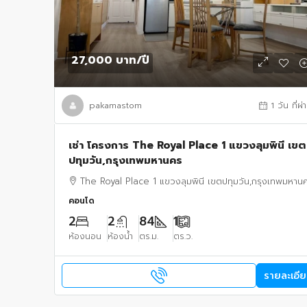
27,000 บาท
/ปี
pakamastom
1 วัน ที่ผ
เช่า โครงการ The Royal Place 1 แขวงลุมพินี เขต
ปทุมวัน,กรุงเทพมหานคร
The Royal Place 1 แขวงลุมพินี เขตปทุมวัน,กรุงเทพมหาน
คอนโด
2
2
84
1
ห้องนอน
ห้องน้ำ
ตร.ม.
ตร.ว.
รายละเอี