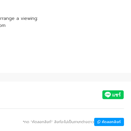
rrange a viewing:
com
*กด "คัดลอกลิงก์" ลิงก์จะไม่เป็นภาษาต่างดาว
คัดลอกลิงก์