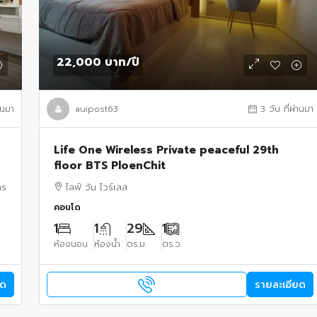
22,000 บาท
/ปี
่านมา
auipost63
3 วัน ที่ผ่านมา
Life One Wireless Private peaceful 29th
floor BTS PloenChit
คร
ไลฟ์ วัน ไวร์เลส
คอนโด
1
1
29
1
ห้องนอน
ห้องน้ำ
ตร.ม.
ตร.ว.
ยด
รายละเอียด