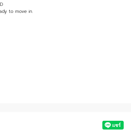
 D
ady to move in.