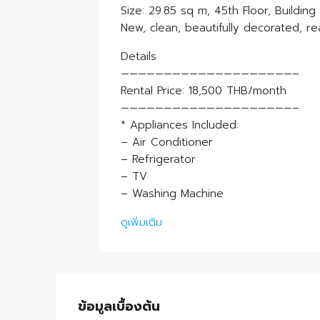
Size: 29.85 sq m, 45th Floor, Building
New, clean, beautifully decorated, re
Details
————————————————————–
Rental Price: 18,500 THB/month
————————————————————–
* Appliances Included:
– Air Conditioner
– Refrigerator
– TV
– Washing Machine
ดูเพิ่มเติม
ข้อมูลเบื้องต้น