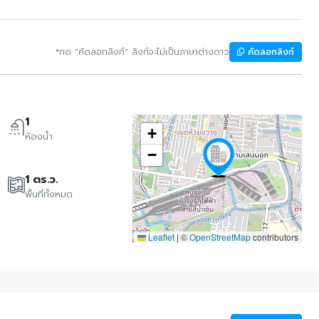
*กด "คัดลอกลิงก์" ลิงก์จะไม่เป็นภาษาต่างดาว
คัดลอกลิงก์
1
+
ห้องน้ำ
−
1 ตร.ว.
พื้นที่ทั้งหมด
Leaflet
|
©
OpenStreetMap
contributors