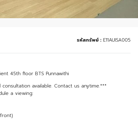
รหัสทรัพย์ :
E11AUISA005
ent 45th floor BTS Punnawithi
 consultation available. Contact us anytime.***
dule a viewing:
front)