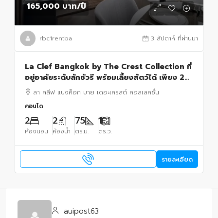
165,000 บาท
/ปี
rbc1rentba
3 สัปดาห์ ที่ผ่านมา
La Clef Bangkok by The Crest Collection ที่
อยู่อาศัยระดับลักชัวรี พร้อมเลี้ยงสัตว์ได้ เพียง 20
เมตรจาก BTS ทองหล่อ
ลา คลีฟ แบงค็อก บาย เดอะเครสต์ คอลเลคชั่น
คอนโด
2
2
75
1
ห้องนอน
ห้องน้ำ
ตร.ม.
ตร.ว.
รายละเอียด
auipost63