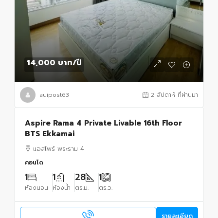
14,000 บาท
/ปี
auipost63
2 สัปดาห์ ที่ผ่านมา
Aspire Rama 4 Private Livable 16th Floor
BTS Ekkamai
แอสไพร์ พระราม 4
คอนโด
1
1
28
1
ห้องนอน
ห้องน้ำ
ตร.ม.
ตร.ว.
รายละเอียด