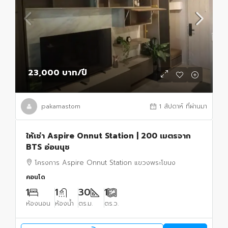
23,000 บาท
/ปี
pakamastom
1 สัปดาห์ ที่ผ่านมา
ให้เช่า Aspire Onnut Station | 200 เมตรจาก
BTS อ่อนนุช
โครงการ Aspire Onnut Station แขวงพระโขนง
คอนโด
1
1
30
1
ห้องนอน
ห้องน้ำ
ตร.ม.
ตร.ว.