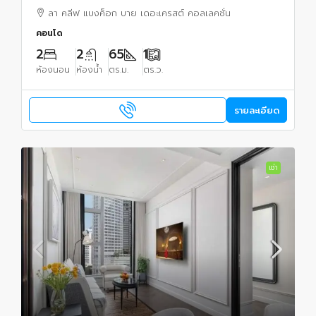
เมตรจาก BTS ทองหล่อ
ลา คลีฟ แบงค็อก บาย เดอะเครสต์ คอลเลคชั่น
คอนโด
2
2
65
1
ห้องนอน
ห้องน้ำ
ตร.ม.
ตร.ว.
รายละเอียด
เช่า