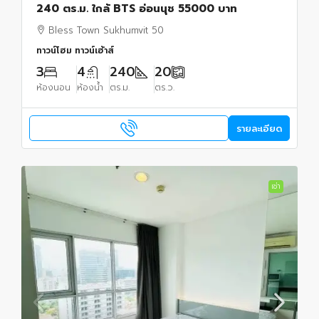
240 ตร.ม. ใกล้ BTS อ่อนนุช 55000 บาท
Bless Town Sukhumvit 50
ทาวน์โฮม ทาวน์เฮ้าส์
3
4
240
20
ห้องนอน
ห้องน้ำ
ตร.ม.
ตร.ว.
รายละเอียด
เช่า