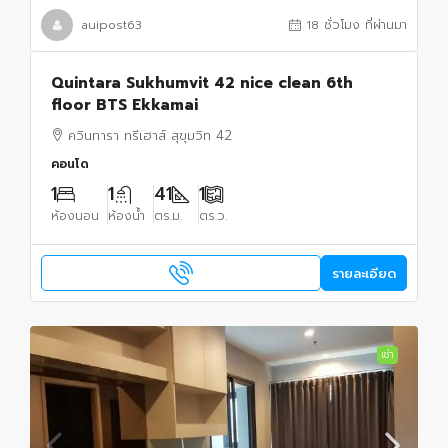
auipost63
18 ชั่วโมง ที่ผ่านมา
Quintara Sukhumvit 42 nice clean 6th
floor BTS Ekkamai
ควินทารา ทรีเฮาส์ สุขุมวิท 42
คอนโด
1
1
41
1
ห้องนอน
ห้องน้ำ
ตร.ม.
ตร.ว.
รายละเอียด
เช่า