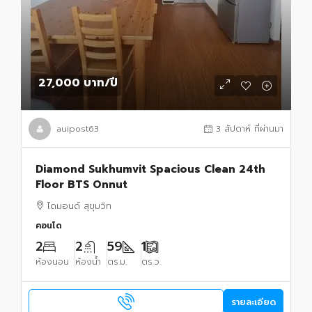
27,000 บาท
/ปี
auipost63
3 สัปดาห์ ที่ผ่านมา
Diamond Sukhumvit Spacious Clean 24th
Floor BTS Onnut
ไดมอนด์ สุขุมวิท
คอนโด
2
2
59
1
ห้องนอน
ห้องน้ำ
ตร.ม.
ตร.ว.
รายละเอียด