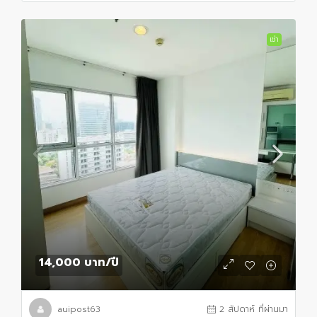
เช่า
14,000 บาท
/ปี
auipost63
2 สัปดาห์ ที่ผ่านมา