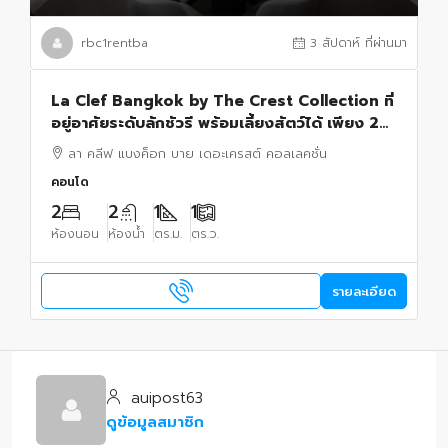
rbc1rentba
3 สัปดาห์ ที่ผ่านมา
La Clef Bangkok by The Crest Collection ที่
อยู่อาศัยระดับลักชัวรี พร้อมเลี้ยงสัตว์ได้ เพียง 20
เมตรจาก BTS ทองหล่อ
ลา คลีฟ แบงค็อก บาย เดอะเครสต์ คอลเลคชั่น
คอนโด
2
2
1
1
ห้องนอน
ห้องน้ำ
ตร.ม.
ตร.ว.
รายละเอียด
auipost63
ดูข้อมูลสมาชิก