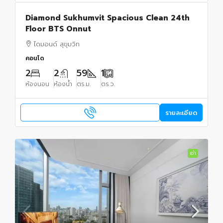
Diamond Sukhumvit Spacious Clean 24th
Floor BTS Onnut
ไดมอนด์ สุขุมวิท
คอนโด
2
2
59
1
ห้องนอน
ห้องน้ำ
ตร.ม.
ตร.ว.
รายละเอียด
เช่า