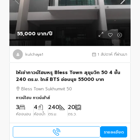
55,000 บาท
/ปี
kulchaya1
1 สัปดาห์ ที่ผ่านมา
ให้เช่าทาวน์โฮมหรู Bless Town สุขุมวิท 50 4 ชั้น
240 ตร.ม. ใกล้ BTS อ่อนนุช 55000 บาท
Bless Town Sukhumvit 50
ทาวน์โฮม ทาวน์เฮ้าส์
3
4
240
20
ห้องนอน
ห้องน้ำ
ตร.ม.
ตร.ว.
รายละเอียด