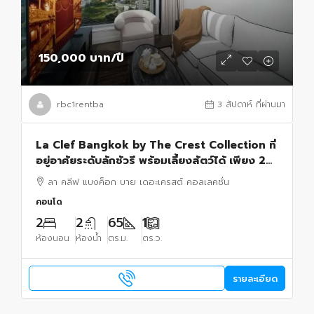
150,000 บาท
/ปี
rbc1rentba
3 สัปดาห์ ที่ผ่านมา
La Clef Bangkok by The Crest Collection ที่
อยู่อาศัยระดับลักชัวรี พร้อมเลี้ยงสัตว์ได้ เพียง 20
เมตรจาก BTS ทองหล่อ
ลา คลีฟ แบงค็อก บาย เดอะเครสต์ คอลเลคชั่น
คอนโด
2
2
65
1
ห้องนอน
ห้องน้ำ
ตร.ม.
ตร.ว.
รายละเอียด