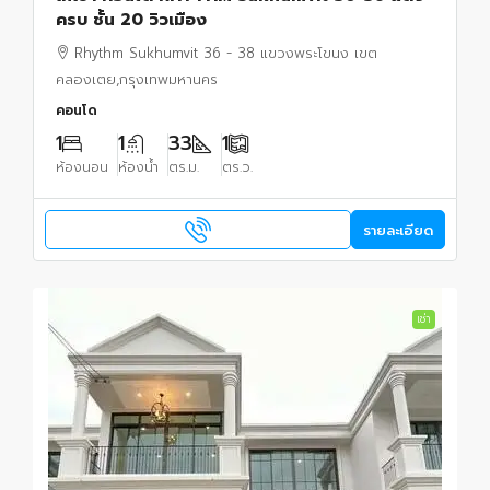
ครบ ชั้น 20 วิวเมือง
Rhythm Sukhumvit 36 - 38 แขวงพระโขนง เขต
คลองเตย,กรุงเทพมหานคร
คอนโด
1
1
33
1
ห้องนอน
ห้องน้ำ
ตร.ม.
ตร.ว.
รายละเอียด
เช่า