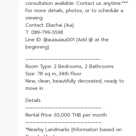
consultation available. Contact us anytime.***
For more details, photos, or to schedule a
viewing:
Contact: Ekachai (Aui)
T. 089-799-5598
Line ID: @auiauiaui001 (Add @ at the
beginning)
————————————————————-
Room Type: 2 Bedrooms, 2 Bathrooms
Size: 78 sq m, 34th Floor
New, clean, beautifully decorated, ready to
move in.
Details
————————————————————–
Rental Price: 65,000 THB per month
————————————————————–
*Nearby Landmarks (Information based on