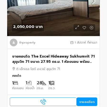
2,050,000 บาท
thproperty
1 สัปดาห์ ที่ผ่านมา
ขายคอนโด The Excel Hideaway Sukhumvit 71
สุขุมวิท 71 ขนาด 27.95 ตร.ม. 1 ห้องนอน พร้อม
เฟอร์นิเจอร์บิวท์อิน เข้าอยู่ได้ทันที
ดิ เอ็กเซล ไฮด์ อะเวย์ สุขุมวิท 71
คอนโด
1
1
28
1
ห้องนอน
ห้องน้ำ
ตร.ม.
ตร.ว.
รายละเอียด