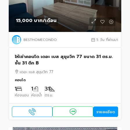
15,000 บาท
/เดือน
BESTHOMECONDO
5 วัน ที่ผ่านมา
ให้เช่าคอนโด เดอะ เบส สุขุมวิท 77 ขนาด 31 ตร.ม.
ชั้น 31 ตึก B
เดอะ เบส สุขุมวิท 77
คอนโด
1
1
31
ห้องนอน
ห้องน้ำ
ตร.ม.
รายละเอียด