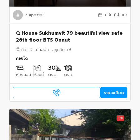
auipost63
3 วัน ที่ผ่านมา
Q House Sukhumvit 79 beautiful view safe
26th floor BTS Onnut
คิว. เฮ้าส์ คอนโด สุขุมวิท 79
คอนโด
1
1
30
1
ห้องนอน
ห้องน้ำ
ตร.ม.
ตร.ว.
รายละเอียด
ขาย