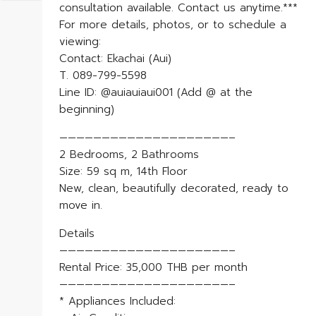
consultation available. Contact us anytime.***
For more details, photos, or to schedule a
viewing:
Contact: Ekachai (Aui)
T. 089-799-5598
Line ID: @auiauiaui001 (Add @ at the
beginning)
————————————————————–
2 Bedrooms, 2 Bathrooms
Size: 59 sq m, 14th Floor
New, clean, beautifully decorated, ready to
move in.
Details
————————————————————–
Rental Price: 35,000 THB per month
————————————————————–
* Appliances Included: