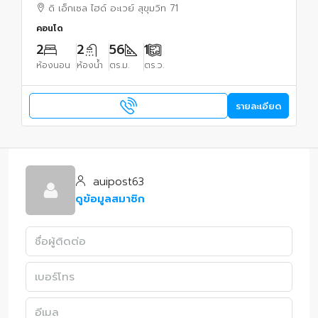
ดิ เอ็กเซล ไฮด์ อะเวย์ สุขุมวิท 71
คอนโด
2
2
56
1
ห้องนอน
ห้องน้ำ
ตร.ม.
ตร.ว.
รายละเอียด
auipost63
ดูข้อมูลสมาชิก