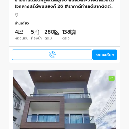
ใจกลางปรีดีพนมยงค์ 26 #ราคาดีทำเลดีมากติดต่อ
ผึ้งรติ0619419639
-
บ้านเดี่ยว
4
5
280
138
ห้องนอน
ห้องน้ำ
ตร.ม.
ตร.ว.
รายละเอียด
เช่า