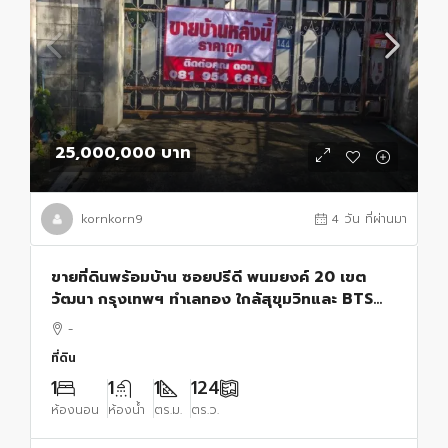
25,000,000 บาท
kornkorn9
4 วัน ที่ผ่านมา
ขายที่ดินพร้อมบ้าน ซอยปรีดี พนมยงค์ 20 เขต
วัฒนา กรุงเทพฯ ทำเลทอง ใกล้สุขุมวิทและ BTS
พระโขนง
-
ที่ดิน
1
1
1
124
ห้องนอน
ห้องน้ำ
ตร.ม.
ตร.ว.