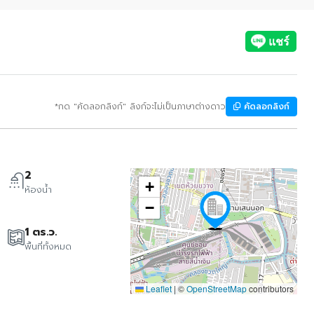
*กด "คัดลอกลิงก์" ลิงก์จะไม่เป็นภาษาต่างดาว
คัดลอกลิงก์
2
+
ห้องน้ำ
−
1 ตร.ว.
พื้นที่ทั้งหมด
Leaflet
|
©
OpenStreetMap
contributors