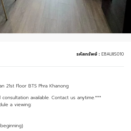
รหัสทรัพย์ :
E8AUIIS010
an 21st Floor BTS Phra Khanong
 consultation available. Contact us anytime.***
dule a viewing:
 beginning)