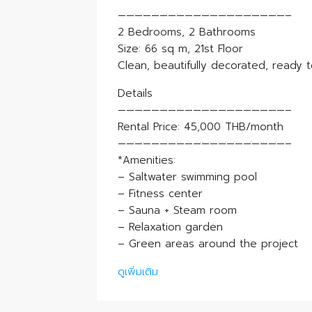
————————————————————–
2 Bedrooms, 2 Bathrooms
Size: 66 sq m, 21st Floor
Clean, beautifully decorated, ready t
Details
————————————————————–
Rental Price: 45,000 THB/month
————————————————————–
*Amenities:
– Saltwater swimming pool
– Fitness center
– Sauna + Steam room
– Relaxation garden
– Green areas around the project
ดูเพิ่มเติม