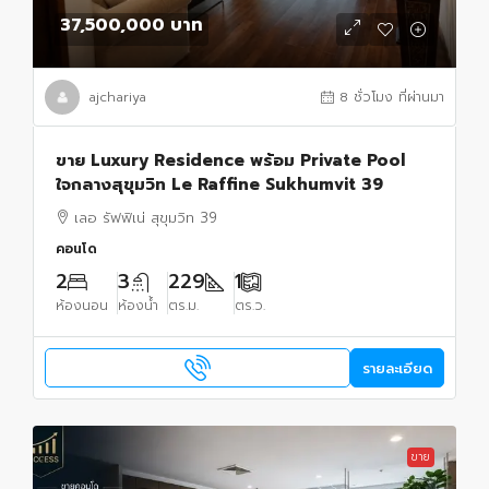
37,500,000 บาท
ajchariya
8 ชั่วโมง ที่ผ่านมา
ขาย Luxury Residence พร้อม Private Pool
ใจกลางสุขุมวิท Le Raffine Sukhumvit 39
เลอ รัฟฟิเน่ สุขุมวิท 39
คอนโด
2
3
229
1
ห้องนอน
ห้องน้ำ
ตร.ม.
ตร.ว.
รายละเอียด
ขาย