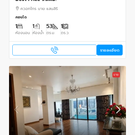
ควอทโทร บาย แสนสิริ
คอนโด
1
1
53
1
ห้องนอน
ห้องน้ำ
ตร.ม.
ตร.ว.
รายละเอียด
ขาย