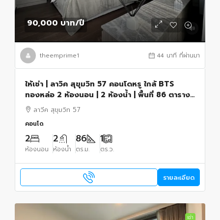
90,000 บาท
/ปี
theemprime1
44 นาที ที่ผ่านมา
ให้เช่า | ลาวิค สุขุมวิท 57 คอนโดหรู ใกล้ BTS
ทองหล่อ 2 ห้องนอน | 2 ห้องน้ำ | พื้นที่ 86 ตาราง
เมตร
ลาวีค สุขุมวิท 57
คอนโด
2
2
86
1
ห้องนอน
ห้องน้ำ
ตร.ม.
ตร.ว.
รายละเอียด
เช่า