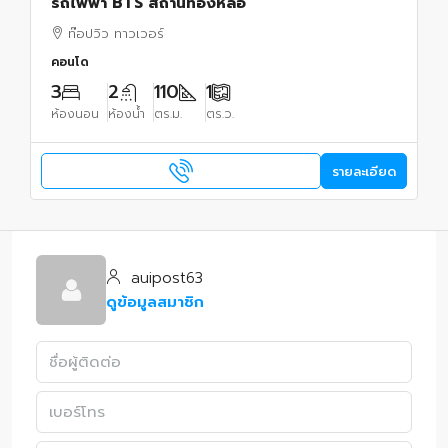
รถไฟฟ้า BTS สถานีทองหล่อ
ท๊อปวิว ทาวเวอร์
คอนโด
3
2
110
1
ห้องนอน
ห้องน้ำ
ตร.ม.
ตร.ว.
รายละเอียด
auipost63
ดูข้อมูลสมาชิก