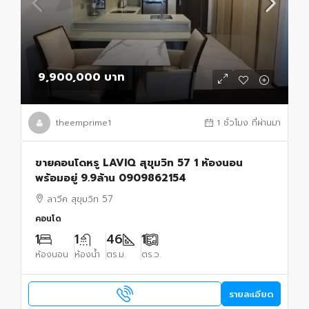
9,900,000 บาท
theemprime1
1 ชั่วโมง ที่ผ่านมา
ขายคอนโดหรู LAVIQ สุขุมวิท 57 1 ห้องนอน
พร้อมอยู่ 9.9ล้าน 0909862154
ลาวีค สุขุมวิท 57
คอนโด
1
1
46
1
ห้องนอน
ห้องน้ำ
ตร.ม.
ตร.ว.
รายละเอียด