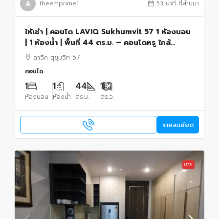
theemprime1
53 นาที ที่ผ่านมา
ให้เช่า | คอนโด LAVIQ Sukhumvit 57 1 ห้องนอน
| 1 ห้องน้ำ | พื้นที่ 44 ตร.ม. – คอนโดหรู ใกล้
รถไฟฟ้า BTS ทองหล่อ
ลาวีค สุขุมวิท 57
คอนโด
1
1
44
1
ห้องนอน
ห้องน้ำ
ตร.ม.
ตร.ว.
รายละเอียด
ขาย