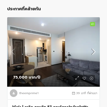
ประกาศที่คล้ายกัน
เช่า
75,000 บาท
/ปี
theemprime1
39 นาที ที่ผ่านมา
ให้เช่า | ลาวิค สุขุมวิท 57 คอนโดหรูใกล้รถไฟฟ้า