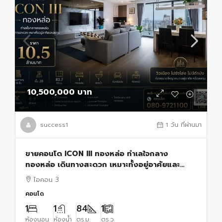
10,500,000 บาท
success1
1 วัน ที่ผ่านมา
ขายคอนโด ICON III ทองหล่อ ทำเลใจกลาง
ทองหล่อ เดินทางสะดวก เหมาะทั้งอยู่อาศัยและ
ลงทุน ราคา 10.5 ล้านบาท
ไอคอน 3
คอนโด
1
1
84
1
ห้องนอน
ห้องน้ำ
ตร.ม.
ตร.ว.