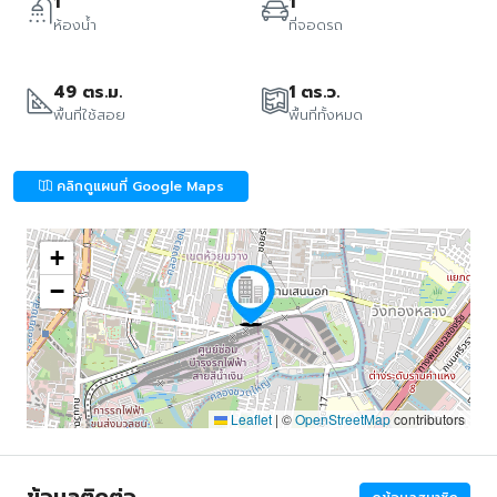
1
1
ห้องน้ำ
ที่จอดรถ
49 ตร.ม.
1 ตร.ว.
พื้นที่ใช้สอย
พื้นที่ทั้งหมด
คลิกดูแผนที่ Google Maps
+
−
Leaflet
|
©
OpenStreetMap
contributors