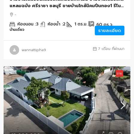
แหลมฉบัง ศรีราชา ชลบุรี ขายบ้านใกล้นิคมปิ่นทอง1 รีโน
เวทใหม่ 60 ตารางวา 3 นอน 2 น้ำ
-
ห้องนอน :
3
ห้องน้ำ :
2
1
ตร.ม.
60
ตร.ว.
บ้านเดี่ยว
รายละเอียด
7 เดือน ที่ผ่านมา
wannattipha9
ขาย