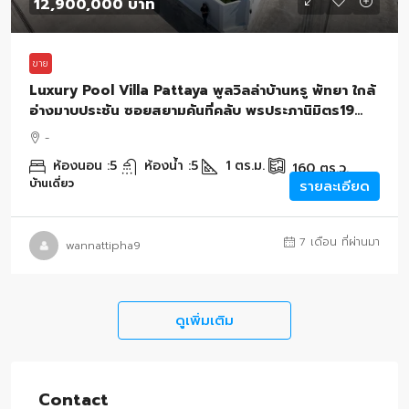
12,900,000 บาท
ขาย
Luxury Pool Villa Pattaya พูลวิลล่าบ้านหรู พัทยา ใกล้
อ่างมาบประชัน ซอยสยามคันที่คลับ พรประภานิมิตร19
160 ตรว. บางละมุง ชลบุรี
-
ห้องนอน :
5
ห้องน้ำ :
5
1
ตร.ม.
160
ตร.ว.
บ้านเดี่ยว
รายละเอียด
7 เดือน ที่ผ่านมา
wannattipha9
ดูเพิ่มเติม
Contact