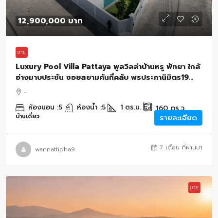
12,900,000 บาท
ขาย
Luxury Pool Villa Pattaya พูลวิลล่าบ้านหรู พัทยา ใกล้
อ่างมาบประชัน ซอยสยามคันที่คลับ พรประภานิมิตร19
160 ตรว. บางละมุง ชลบุรี
-
ห้องนอน :
5
ห้องน้ำ :
5
1
ตร.ม.
160
ตร.ว.
บ้านเดี่ยว
รายละเอียด
7 เดือน ที่ผ่านมา
wannattipha9
ขาย