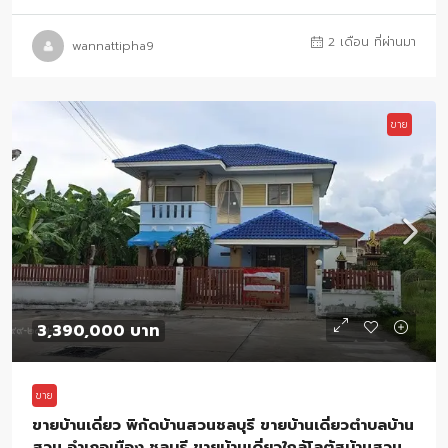
2 เดือน ที่ผ่านมา
wannattipha9
ขาย
3,390,000 บาท
ขาย
ขายบ้านเดี่ยว พิกัดบ้านสวนชลบุรี ขายบ้านเดี่ยวตำบลบ้าน
สวน อำเภอเมือง ชลบุรี ขายบ้านเดี่ยวใกล้โลตัสบ้านสวน