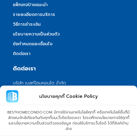
แพ็กเกจป้ายแนะนำ
รายละเอียดการบริการ
วิธีการชำระเงิน
นโยบายความเป็นส่วนตัว
ข้อกำหนดและเงื่อนไข
ติดต่อเรา
ติดต่อเรา
บริษัท เบสท์โฮมคอนโด จำกัด
101/399 หมู่ 7 แขวงลําผักชี เขตหนองจอก
นโยบายคุกกี้ Cookie Policy
กรุงเทพมหานคร 10530
info@besthomecondo.com
BESTHOMECONDO.COM มีการใช้งานเทคโนโลยีคุกกี้ หรือเทคโนโลยีอื่นที่มี
ลักษณะใกล้เคียงกันกับคุกกี้บนเว็บไซต์ของเรา โปรดศึกษานโยบายการใช้คุกกี้
และนโยบายความเป็นส่วนตัวของข้อมูล ก่อนใช้บริการเว็บไซต์ ได้ที่ลิงค์ด้าน
ล่าง