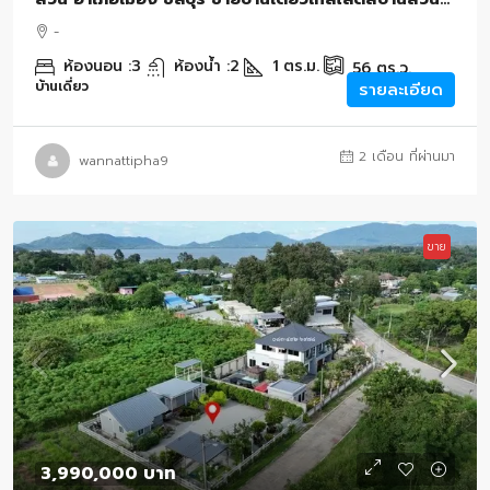
ชลบุรี บ้านเดี่ยว 2 ชั้นหลังริม
-
ห้องนอน :
3
ห้องน้ำ :
2
1
ตร.ม.
56
ตร.ว.
บ้านเดี่ยว
รายละเอียด
2 เดือน ที่ผ่านมา
wannattipha9
ขาย
3,990,000 บาท