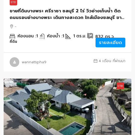
ขาย
ขายที่ดินบางพระ ศรีราชา ชลบุรี 2 ไร่ วิวอ่างเก็บน้ำ ติด
ถนนรอบอ่างบางพระ เดินทางสะดวก ใกล้เมืองชลบุรี ขาย
ด่วน เหมาะทำคาเฟ่หรือรีสอร์ต
-
ห้องนอน :
1
ห้องน้ำ :
1
1
ตร.ม.
832
ตร.ว.
ที่ดิน
รายละเอียด
4 เดือน ที่ผ่านมา
wannattipha9
ขาย