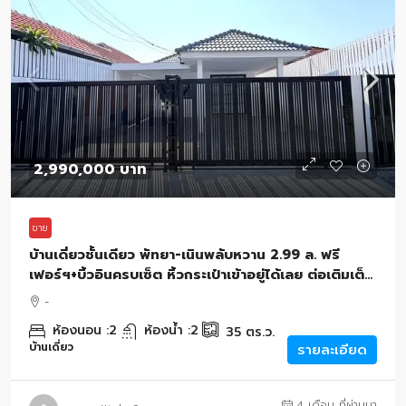
2,990,000 บาท
ขาย
บ้านเดี่ยวชั้นเดียว พัทยา-เนินพลับหวาน 2.99 ล. ฟรี
เฟอร์ฯ+บิ้วอินครบเซ็ต หิ้วกระเป๋าเข้าอยู่ได้เลย ต่อเติมเต็ม
พื้นที่ 35 ตรว. ทำเลดีมาก
-
ห้องนอน :
2
ห้องน้ำ :
2
35
ตร.ว.
บ้านเดี่ยว
รายละเอียด
4 เดือน ที่ผ่านมา