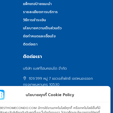
แพ็กเกจป้ายแนะนำ
รายละเอียดการบริการ
วิธีการชำระเงิน
นโยบายความเป็นส่วนตัว
ข้อกำหนดและเงื่อนไข
ติดต่อเรา
ติดต่อเรา
บริษัท เบสท์โฮมคอนโด จำกัด
101/399 หมู่ 7 แขวงลําผักชี เขตหนองจอก
กรุงเทพมหานคร 10530
info@besthomecondo.com
นโยบายคุกกี้ Cookie Policy
BESTHOMECONDO.COM มีการใช้งานเทคโนโลยีคุกกี้ หรือเทคโนโลยีอื่นที่มี
ลักษณะใกล้เคียงกันกับคุกกี้บนเว็บไซต์ของเรา โปรดศึกษานโยบายการใช้คุกกี้