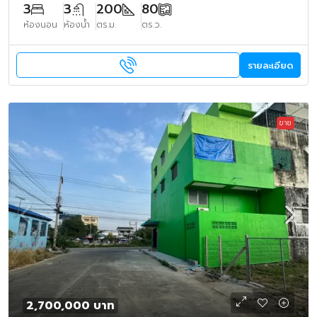
3
3
200
80
ห้องนอน
ห้องน้ำ
ตร.ม.
ตร.ว.
รายละเอียด
ขาย
2,700,000 บาท