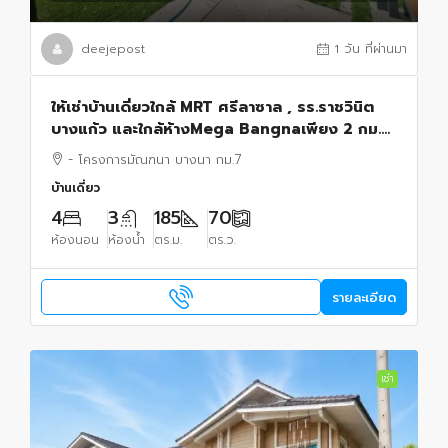
deejepost
1 วัน ที่ผ่านมา
ให้เช่าบ้านเดี่ยวใกล้ MRT ศรีลาซาล , รร.ราชวินิต
บางแก้ว และใกล้ห้างMega Bangnaเพียง 2 กม.
ใกล้ทางด่วน โครงการมัณฑนา บางนา กม.7
- โครงการมัณฑนา บางนา กม.7
บ้านเดี่ยว
4
3
185
70
ห้องนอน
ห้องน้ำ
ตร.ม.
ตร.ว.
รายละเอียด
เช่า