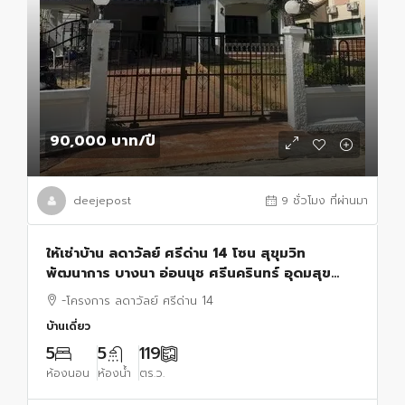
90,000 บาท
/ปี
deejepost
9 ชั่วโมง ที่ผ่านมา
ให้เช่าบ้าน ลดาวัลย์ ศรีด่าน 14 โซน สุขุมวิท
พัฒนาการ บางนา อ่อนนุช ศรีนครินทร์ อุดมสุข
สำโรง จดทะเบียนได้ เลี้ยงสัตว์ได้ มีห้องแม่บ้าน
-โครงการ ลดาวัลย์ ศรีด่าน 14
บ้านเดี่ยว
5
5
119
ห้องนอน
ห้องน้ำ
ตร.ว.