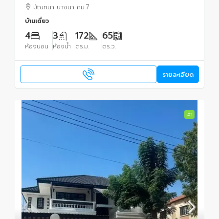
กว้าง ส่วนกลางอลังการ ถนนกว้าง ทะเลสาบ
มัณฑนา บางนา กม.7
บ้านเดี่ยว
4
3
172
65
ห้องนอน
ห้องน้ำ
ตร.ม.
ตร.ว.
รายละเอียด
เช่า