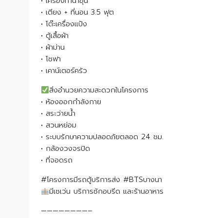
• เครื่องทำน้ำอุ่น
• เตียง + ที่นอน 3.5 ฟุต
• โต๊ะเครื่องแป้ง
• ตู้เสื้อผ้า
• ผ้าม่าน
• โซฟา
• เคาน์เตอร์ครัว
สิ่งอำนวยความสะดวกในโครงการ
• ห้องออกกำลังกาย
• สระว่ายน้ำ
• สวนหย่อม
• ระบบรักษาความปลอดภัยตลอด 24 ชม.
• กล้องวงจรปิด
• ที่จอดรถ
#โครงการมีรถตู้บริการส่ง #BTSบางนา
มีเซเว่น บริการซักอบรีด และร้านอาหาร
————————–