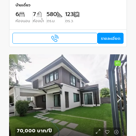
บ้านเดี่ยว
6
7
580
123
ห้องนอน
ห้องน้ำ
ตร.ม.
ตร.ว.
รายละเอียด
เช่า
70,000 บาท
/ปี