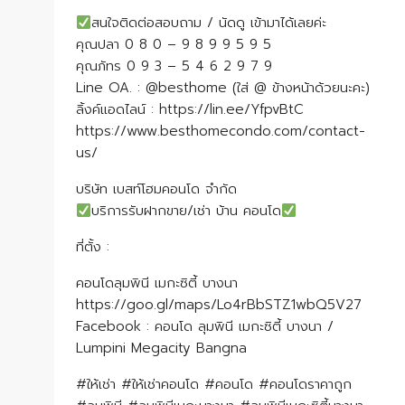
สนใจติดต่อสอบถาม / นัดดู เข้ามาได้เลยค่ะ
คุณปลา 0 8 0 – 9 8 9 9 5 9 5
คุณภัทร 0 9 3 – 5 4 6 2 9 7 9
Line OA. : @besthome (ใส่ @ ข้างหน้าด้วยนะคะ)
ลิ้งค์แอดไลน์ : https://lin.ee/YfpvBtC
https://www.besthomecondo.com/contact-
us/
บริษัท เบสท์โฮมคอนโด จำกัด
บริการรับฝากขาย/เช่า บ้าน คอนโด
ที่ตั้ง :
คอนโดลุมพินี เมกะซิตี้ บางนา
https://goo.gl/maps/Lo4rBbSTZ1wbQ5V27
Facebook : คอนโด ลุมพินี เมกะซิตี้ บางนา /
Lumpini Megacity Bangna
#ให้เช่า #ให้เช่าคอนโด #คอนโด #คอนโดราคาถูก