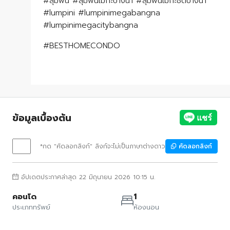
#ลุมพินี #ลุมพินีเมกะบางนา #ลุมพินีเมกะซิตี้บางนา
#lumpini #lumpinimegabangna
#lumpinimegacitybangna
#BESTHOMECONDO
ข้อมูลเบื้องต้น
*กด "คัดลอกลิงก์" ลิงก์จะไม่เป็นภาษาต่างดาว
คัดลอกลิงก์
อัปเดตประกาศล่าสุด 22 มิถุนายน 2026 10:15 น.
คอนโด
1
ประเภททรัพย์
ห้องนอน