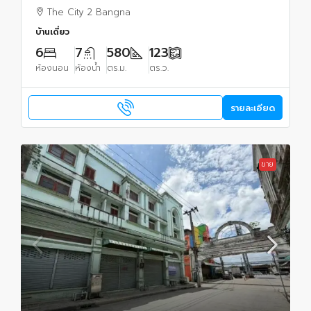
Bangna และโรงเรียนนานาชาติ
The City 2 Bangna
บ้านเดี่ยว
6
7
580
123
ห้องนอน
ห้องน้ำ
ตร.ม.
ตร.ว.
รายละเอียด
ขาย