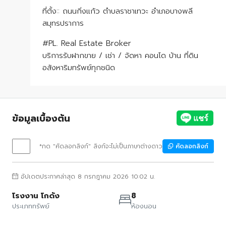
ที่ตั้ง:: ถนนกิ่งแก้ว ตําบลราชาเทวะ อําเภอบางพลี
สมุทรปราการ
#PL. Real Estate Broker
บริการรับฝากขาย / เช่า / จัดหา คอนโด บ้าน ที่ดิน
อสังหาริมทรัพย์ทุกชนิด
ข้อมูลเบื้องต้น
*กด "คัดลอกลิงก์" ลิงก์จะไม่เป็นภาษาต่างดาว
คัดลอกลิงก์
อัปเดตประกาศล่าสุด 8 กรกฎาคม 2026 10:02 น.
โรงงาน โกดัง
8
ประเภททรัพย์
ห้องนอน