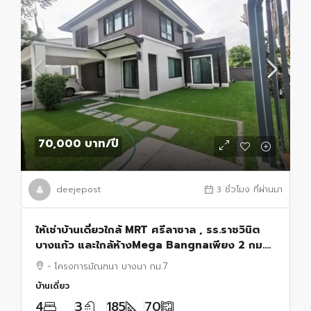
70,000 บาท
/ปี
deejepost
3 ชั่วโมง ที่ผ่านมา
ให้เช่าบ้านเดี่ยวใกล้ MRT ศรีลาซาล , รร.ราชวินิต
บางแก้ว และใกล้ห้างMega Bangnaเพียง 2 กม.
ใกล้ทางด่วน โครงการมัณฑนา บางนา กม.7
- โครงการมัณฑนา บางนา กม.7
บ้านเดี่ยว
4
3
185
70