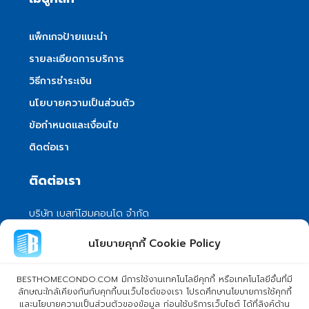
แพ็กเกจป้ายแนะนำ
รายละเอียดการบริการ
วิธีการชำระเงิน
นโยบายความเป็นส่วนตัว
ข้อกำหนดและเงื่อนไข
ติดต่อเรา
ติดต่อเรา
บริษัท เบสท์โฮมคอนโด จำกัด
101/399 หมู่ 7 แขวงลําผักชี เขตหนองจอก
นโยบายคุกกี้ Cookie Policy
กรุงเทพมหานคร 10530
info@besthomecondo.com
BESTHOMECONDO.COM มีการใช้งานเทคโนโลยีคุกกี้ หรือเทคโนโลยีอื่นที่มี
ลักษณะใกล้เคียงกันกับคุกกี้บนเว็บไซต์ของเรา โปรดศึกษานโยบายการใช้คุกกี้
และนโยบายความเป็นส่วนตัวของข้อมูล ก่อนใช้บริการเว็บไซต์ ได้ที่ลิงค์ด้าน