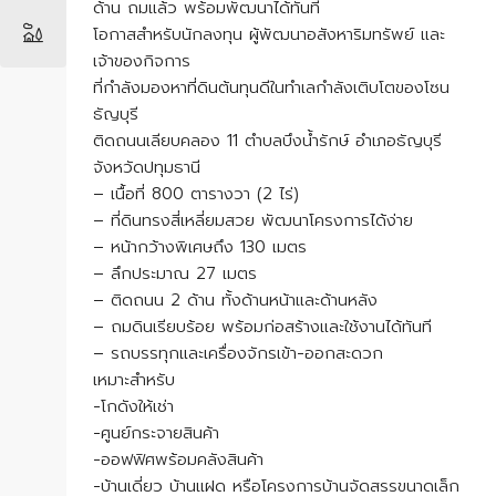
ด้าน ถมแล้ว พร้อมพัฒนาได้ทันที
โอกาสสำหรับนักลงทุน ผู้พัฒนาอสังหาริมทรัพย์ และ
เจ้าของกิจการ
ที่กำลังมองหาที่ดินต้นทุนดีในทำเลกำลังเติบโตของโซน
ธัญบุรี
ติดถนนเลียบคลอง 11 ตำบลบึงน้ำรักษ์ อำเภอธัญบุรี
จังหวัดปทุมธานี
– เนื้อที่ 800 ตารางวา (2 ไร่)
– ที่ดินทรงสี่เหลี่ยมสวย พัฒนาโครงการได้ง่าย
– หน้ากว้างพิเศษถึง 130 เมตร
– ลึกประมาณ 27 เมตร
– ติดถนน 2 ด้าน ทั้งด้านหน้าและด้านหลัง
– ถมดินเรียบร้อย พร้อมก่อสร้างและใช้งานได้ทันที
– รถบรรทุกและเครื่องจักรเข้า-ออกสะดวก
เหมาะสำหรับ
-โกดังให้เช่า
-ศูนย์กระจายสินค้า
-ออฟฟิศพร้อมคลังสินค้า
-บ้านเดี่ยว บ้านแฝด หรือโครงการบ้านจัดสรรขนาดเล็ก