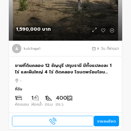
1,590,000 บาท
kulchaya1
4 วัน ที่ผ่านมา
ขายที่ดินคลอง 12 ธัญบุรี ปทุมธานี มีทั้งแปลงละ 1
ไร่ และผืนใหญ่ 4 ไร่ ติดคลอง โฉนดพร้อมโอน
เหมาะลงทุนและพัฒนาโครงการ
-
ที่ดิน
1
1
1
400
ห้องนอน
ห้องน้ำ
ตร.ม.
ตร.ว.
รายละเอียด