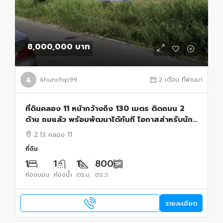
8,000,000 บาท
khunchip99
2 เดือน ที่ผ่านมา
ที่ดินคลอง 11 หน้ากว้างถึง 130 เมตร ติดถนน 2
ด้าน ถมแล้ว พร้อมพัฒนาได้ทันที โอกาสสำหรับนัก
ลงทุน ผู้พัฒนาอสังหาริมทรัพย์ และเจ้าของกิจการ
2 ไร่ คลอง 11
ที่ดิน
1
1
1
800
ห้องนอน
ห้องน้ำ
ตร.ม.
ตร.ว.
รายละเอียด