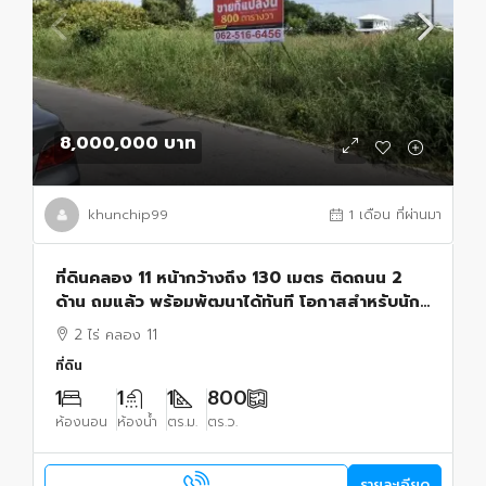
8,000,000 บาท
khunchip99
1 เดือน ที่ผ่านมา
ที่ดินคลอง 11 หน้ากว้างถึง 130 เมตร ติดถนน 2
ด้าน ถมแล้ว พร้อมพัฒนาได้ทันที โอกาสสำหรับนัก
ลงทุน ผู้พัฒนาอสังหาริมทรัพย์ และเจ้าของกิจการ
2 ไร่ คลอง 11
ที่ดิน
1
1
1
800
ห้องนอน
ห้องน้ำ
ตร.ม.
ตร.ว.
รายละเอียด