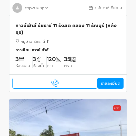
chp2008pro
3 สัปดาห์ ที่ผ่านมา
ทาวน์เฮ้าส์ รัชธานี 11 รังสิต คลอง 11 ธัญบุรี (หลัง
มุม)
หมู่บ้าน รัชธานี 11
ทาวน์โฮม ทาวน์เฮ้าส์
3
3
120
35
ห้องนอน
ห้องน้ำ
ตร.ม.
ตร.ว.
รายละเอียด
ขาย