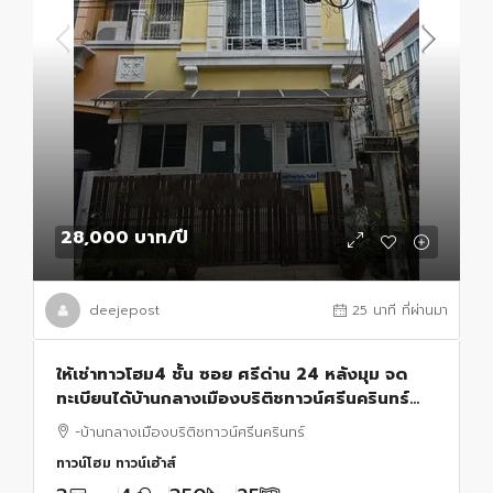
28,000 บาท
/ปี
deejepost
25 นาที ที่ผ่านมา
ให้เช่าทาวโฮม4 ชั้น ซอย ศรีด่าน 24 หลังมุม จด
ทะเบียนได้บ้านกลางเมืองบริติชทาวน์ศรีนครินทร์
ถนนบางนา-ตราด ถนนสุขุมวิท, เทพารักษ์
-บ้านกลางเมืองบริติชทาวน์ศรีนครินทร์
ทาวน์โฮม ทาวน์เฮ้าส์