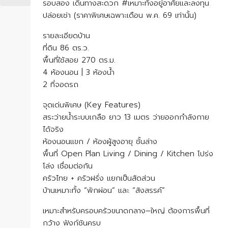
รอบสอง เดินทางสะดวก #เหมาะทั้งอยู่อาศัยและลงทุน
ปล่อยเช่า (ราคาพิเศษเฉพาะเดือน พ.ค. 69 เท่านั้น)
รายละเอียดบ้าน
ที่ดิน 86 ตร.ว.
พื้นที่ใช้สอย 270 ตร.ม.
4 ห้องนอน | 3 ห้องน้ำ
2 ที่จอดรถ
จุดเด่นพิเศษ (Key Features)
สระว่ายน้ำระบบเกลือ ยาว 13 เมตร ว่ายออกกำลังกาย
ได้จริง
ห้องนอนแขก / ห้องผู้สูงอายุ ชั้นล่าง
พื้นที่ Open Plan Living / Dining / Kitchen โปร่ง
โล่ง เชื่อมต่อกัน
ครัวไทย + ครัวฝรั่ง แยกเป็นสัดส่วน
บ้านเหมาะทั้ง “พักผ่อน” และ “สังสรรค์”
เหมาะสำหรับครอบครัวขนาดกลาง–ใหญ่ ต้องการพื้นที่
กว้าง ฟังก์ชันครบ