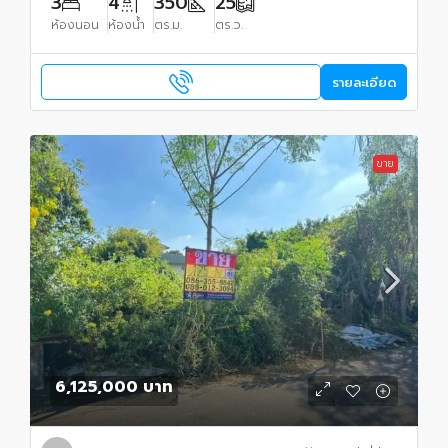
3
4
350
25
ห้องนอน
ห้องน้ำ
ตร.ม.
ตร.ว.
รายละเอียด
ขาย
6,125,000 บาท