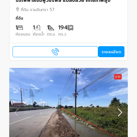
รถไฟฟ้าสีชมพูวัชรพล แปลงสวย ศักยภาพสูง
ที่ดิน รามอินทรา 57
ที่ดิน
1
1
1
194
ห้องนอน
ห้องน้ำ
ตร.ม.
ตร.ว.
รายละเอียด
ขาย