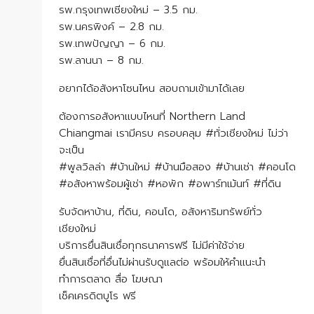
รพ.กรุงเทพเชียงใหม่ – 3.5 กม.
รพ.นครพิงค์ – 2.8 กม.
รพ.เทพปัญญา – 6 กม.
รพ.ลานนา – 8 กม.
อยากได้อสังหาโซนไหน สอบถามเข้ามาได้เลย
ต้องการอสังหาแบบไหนที่ Northern Land
Chiangmai เรามีครบ ครอบคลุม #ทั่วเชียงใหม่ ไม่ว่า
จะเป็น
#พูลวิลล่า #บ้านใหม่ #บ้านมือสอง #บ้านเช่า #คอนโด
#อสังหาพร้อมผู้เช่า #หอพัก #อพาร์ทเม้นท์ #ที่ดิน
รับจัดหาบ้าน, ที่ดิน, คอนโด, อสังหาริมทรัพย์ทั่ว
เชียงใหม่
บริการยื่นสินเชื่อทุกธนาคารฟรี ไม่มีค่าใช้จ่าย
ยื่นสินเชื่อที่อื่นไม่ผ่านรับดูแลต่อ พร้อมให้คำแนะนำ
ทำการตลาด สื่อ โฆษณา
เช็คเครดิตบูโร ฟรี