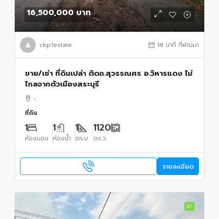
16,500,000 บาท
ckp1estate
18 นาที ที่ผ่านมา
ขาย/เช่า ที่ดินเปล่า ติดถ.สุวรรณศร อ.วิหารแดง ไม่
ไกลจากตัวเมืองสระบุรี
-
ที่ดิน
1
1
1
1120
ห้องนอน
ห้องน้ำ
ตร.ม.
ตร.ว.
รายละเอียด
เช่า