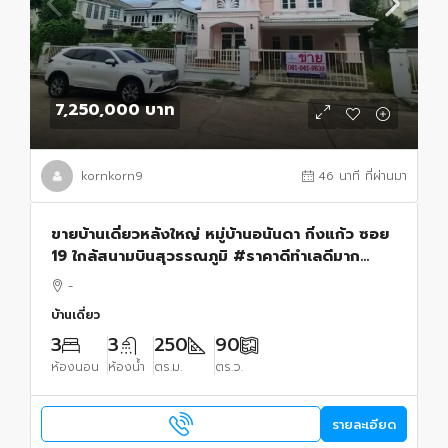
7,250,000 บาท
kornkorn9
46 นาที ที่ผ่านมา
ขายบ้านเดี่ยวหลังใหญ่ หมู่บ้านอนันดา กิ่งแก้ว ซอย
19 ใกล้สนามบินสุวรรณภูมิ #ราคาดีทำเลดีมาก
ติดต่อผึ้งรติ0619419639
-
บ้านเดี่ยว
3
3
250
90
ห้องนอน
ห้องน้ำ
ตร.ม.
ตร.ว.
รายละเอียด