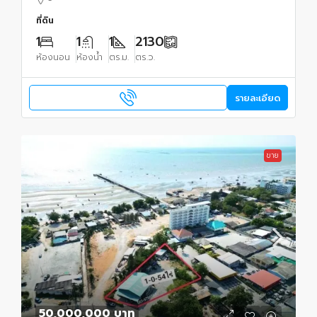
-
ที่ดิน
1
1
1
2130
ห้องนอน
ห้องน้ำ
ตร.ม.
ตร.ว.
รายละเอียด
ขาย
50,000,000 บาท