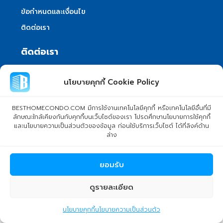
ข้อกำหนดและเงื่อนไข
ติดต่อเรา
ติดต่อเรา
บริษัท เบสท์โฮมคอนโด จำกัด
นโยบายคุกกี้ Cookie Policy
101/399 หมู่ 7 แขวงลําผักชี เขตหนองจอก
กรุงเทพมหานคร 10530
BESTHOMECONDO.COM มีการใช้งานเทคโนโลยีคุกกี้ หรือเทคโนโลยีอื่นที่มี
ลักษณะใกล้เคียงกันกับคุกกี้บนเว็บไซต์ของเรา โปรดศึกษานโยบายการใช้คุกกี้
info@besthomecondo.com
และนโยบายความเป็นส่วนตัวของข้อมูล ก่อนใช้บริการเว็บไซต์ ได้ที่ลิงค์ด้าน
ล่าง
ยอมรับ
© Copyright 2024 BESTHOMECONDO CO., LTD. - All rights
reserved
ดูรายละเอียด
northern1
นโยบายคุกกี้
นโยบายความเป็นส่วนตัว