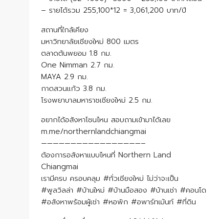
– รายได้รวม 255,100*12 = 3,061,200 บาท/ปี
สถานที่ใกล้เคียง
มหาวิทยาลัยเชียงใหม่ 800 เมตร
ตลาดต้นพยอม 1.8 กม.
One Nimman 2.7 กม.
MAYA 2.9 กม.
กาดสวนแก้ว 3.8 กม.
โรงพยาบาลมหาราชเชียงใหม่ 2.5 กม.
อยากได้อสังหาโซนไหน สอบถามเข้ามาได้เลย
m.me/northernlandchiangmai
—————————————————–
ต้องการอสังหาแบบไหนที่ Northern Land
Chiangmai
เรามีครบ ครอบคลุม #ทั่วเชียงใหม่ ไม่ว่าจะเป็น
#พูลวิลล่า #บ้านใหม่ #บ้านมือสอง #บ้านเช่า #คอนโด
#อสังหาพร้อมผู้เช่า #หอพัก #อพาร์ทเม้นท์ #ที่ดิน