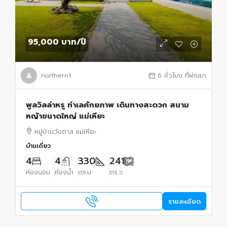
95,000 บาท
/ปี
northern1
6 ชั่วโมง ที่ผ่านมา
พูลวิลล่าหรู ทำเลศักยภาพ เดินทางสะดวก สนาม
หญ้าขนาดใหญ่ แม่เหียะ
หมู่บ้านวังตาล แม่เหียะ
บ้านเดี่ยว
4
4
330
241
ห้องนอน
ห้องน้ำ
ตร.ม.
ตร.ว.
รายละเอียด