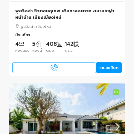
พูลวิลล่า วิวดอยสุเทพ เดินทางสะดวก สนามหญ้า
หน้าบ้าน เมืองเชียงใหม่
พูลวิลล่า เชียงใหม่
บ้านเดี่ยว
4
5
408
142
ห้องนอน
ห้องน้ำ
ตร.ม.
ตร.ว.
รายละเอียด
เช่า