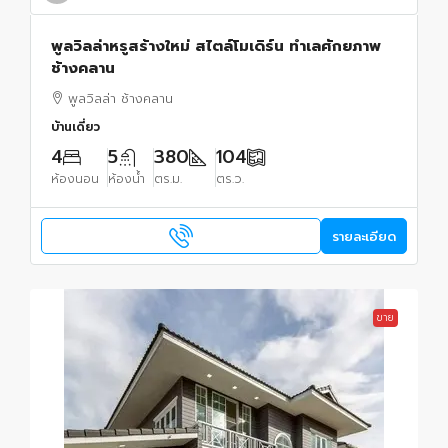
พูลวิลล่าหรูสร้างใหม่ สไตล์โมเดิร์น ทำเลศักยภาพ
ช้างคลาน
พูลวิลล่า ช้างคลาน
บ้านเดี่ยว
4
5
380
104
ห้องนอน
ห้องน้ำ
ตร.ม.
ตร.ว.
รายละเอียด
ขาย