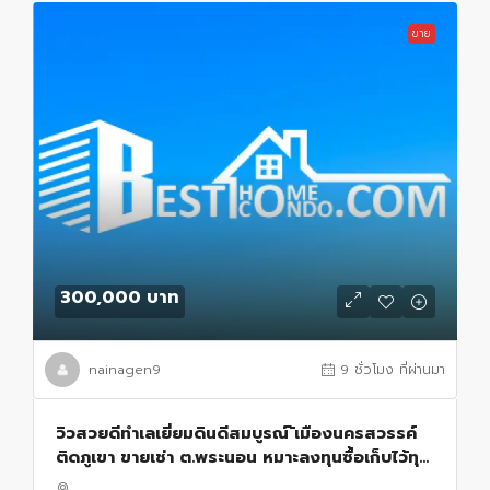
ขาย
300,000 บาท
nainagen9
9 ชั่วโมง ที่ผ่านมา
วิวสวยดีทำเลเยี่ยมดินดีสมบูรณ์ ้เมืองนครสวรรค์
ติดภูเขา ขายเช่า ต.พระนอน หมาะลงทุนซื้อเก็บไว้ทุก
ทาง