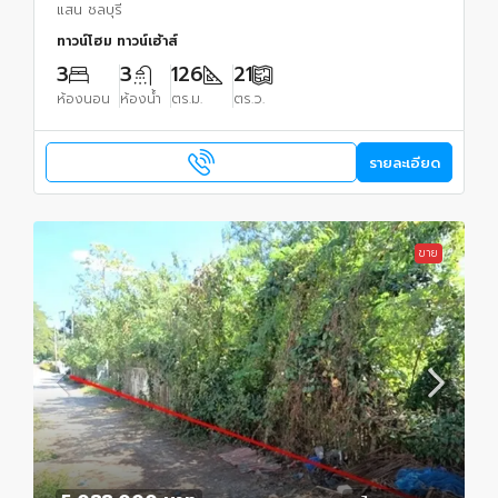
แสน ชลบุรี
ทาวน์โฮม ทาวน์เฮ้าส์
3
3
126
21
ห้องนอน
ห้องน้ำ
ตร.ม.
ตร.ว.
รายละเอียด
ขาย