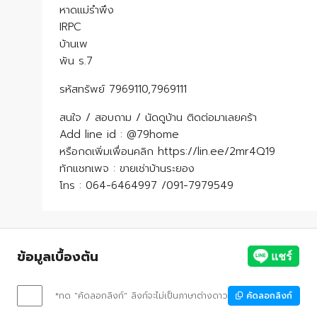
หาดแม่รำพึง
IRPC
บ้านเพ
พัน ร.7
รหัสทรัพย์ 7969110,7969111
สนใจ / สอบถาม / นัดดูบ้าน ติดต่อมาเลยคร้า
Add line id : @79home
หรือกดเพิ่มเพื่อนคลิก https://lin.ee/2mr4Q19
ทักแชทเพจ : ขายเช่าบ้านระยอง
โทร : 064-6464997 /091-7979549
ข้อมูลเบื้องต้น
*กด "คัดลอกลิงก์" ลิงก์จะไม่เป็นภาษาต่างดาว
คัดลอกลิงก์