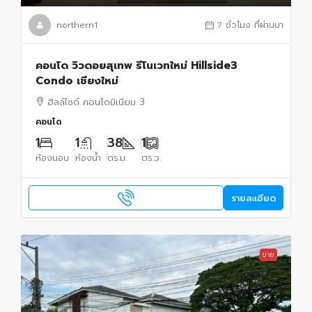
northern1
7 ชั่วโมง ที่ผ่านมา
คอนโด วิวดอยสุเทพ รีโนเวทใหม่ Hillside3
Condo เชียงใหม่
ฮิลล์ไซด์ คอนโดมิเนียม 3
คอนโด
1
1
38
1
ห้องนอน
ห้องน้ำ
ตร.ม.
ตร.ว.
รายละเอียด
ขาย