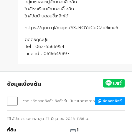
อยู่ในชุมชนหมู่บ้านดอนขี้เหล็ก
ใกล้โรงเรียนบ้านดอนขี้เหล็ก
ใกล้วัดบ้านดอนขี้เหล็กใต้
https://goo.gl/maps/S3URQYdCpCZo8imu6
ติดต่อคุณปุ้ย
Tel : 062-5566954
Line id : 0616649897
ข้อมูลเบื้องต้น
*กด "คัดลอกลิงก์" ลิงก์จะไม่เป็นภาษาต่างดาว
คัดลอกลิงก์
อัปเดตประกาศล่าสุด 27 มิถุนายน 2026 11:36 น.
ที่ดิน
1