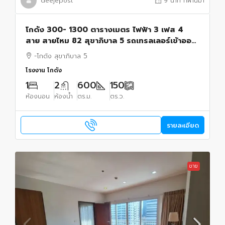
deejepost
9 นาที ที่ผ่านมา
โกดัง 300- 1300 ตารางเมตร ไฟฟ้า 3 เฟส 4
สาย สายไหม 82 สุขาภิบาล 5 รถเทรลเลอร์เข้าออก
ได้
-โกดัง สุขาภิบาล 5
โรงงาน โกดัง
1
2
600
150
ห้องนอน
ห้องน้ำ
ตร.ม.
ตร.ว.
รายละเอียด
ขาย