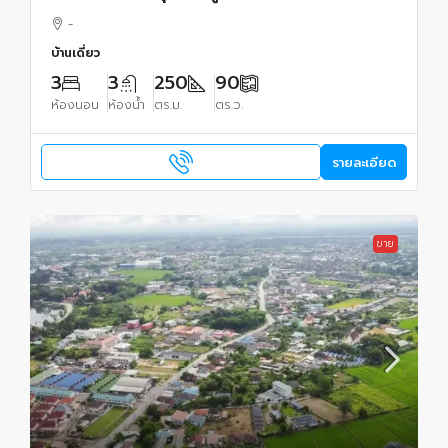
ติดต่อผึ้งรติ0619419639
-
บ้านเดี่ยว
3
3
250
90
ห้องนอน
ห้องน้ำ
ตร.ม.
ตร.ว.
รายละเอียด
ขาย