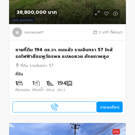
38,800,000 บาท
zionasset1
3 นาที ที่ผ่านมา
ขายที่ดิน 194 ตร.วา. ถมแล้ว รามอินทรา 57 ใกล้
รถไฟฟ้าสีชมพูวัชรพล แปลงสวย ศักยภาพสูง
ที่ดิน รามอินทรา 57
ที่ดิน
1
1
1
194
ห้องนอน
ห้องน้ำ
ตร.ม.
ตร.ว.
รายละเอียด
ขาย