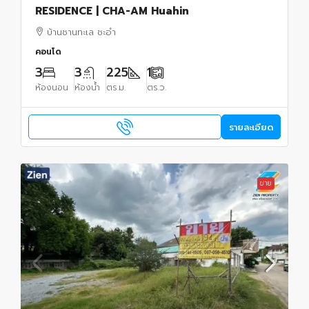
RESIDENCE | CHA-AM Huahin
บ้านชานทะเล ชะอำ
คอนโด
3
3
225
1
ห้องนอน
ห้องน้ำ
ตร.ม.
ตร.ว.
รายละเอียด
ขาย