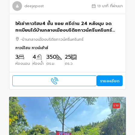
deejepost
13 นาที ที่ผ่านมา
ให้เช่าทาวโฮม4 ชั้น ซอย ศรีด่าน 24 หลังมุม จด
ทะเบียนได้บ้านกลางเมืองบริติชทาวน์ศรีนครินทร์
ถนนบางนา-ตราด ถนนสุขุมวิท, เทพารักษ์
-บ้านกลางเมืองบริติชทาวน์ศรีนครินทร์
ทาวน์โฮม ทาวน์เฮ้าส์
3
4
350
25
ห้องนอน
ห้องน้ำ
ตร.ม.
ตร.ว.
รายละเอียด
ขาย