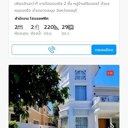
เพียงล้านกว่า!! ขายโฮมออฟิส 2 ชั้น หมู่บ้านศิริมงคล1 ตำบล
หนองปรือ อำเภอางละมุง จังหวัดชลบุรี
สำนักงาน โฮมออฟฟิศ
2
2
220
29
ห้องนอน
ห้องน้ำ
ตร.ม.
ตร.ว.
รายละเอียด
ขาย