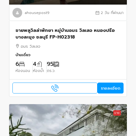
ahousepost9
2 วัน ที่ผ่านมา
ขายพลูวิลล่าพัทยา หมู่บ้านอมร วิลเลจ หนองปรือ
บางละมุง ชลบุรี FP-H02318
อมร วิลเลจ
บ้านเดี่ยว
6
4
95
ห้องนอน
ห้องน้ำ
ตร.ว.
รายละเอียด
ขาย