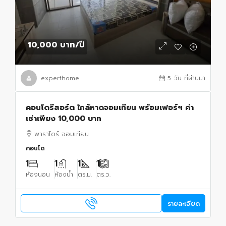
10,000 บาท
/ปี
experthome
5 วัน ที่ผ่านมา
คอนโดรีสอร์ต ใกล้หาดจอมเทียน พร้อมเฟอร์ฯ ค่า
เช่าเพียง 10,000 บาท
พาราไดร์ จอมเทียน
คอนโด
1
1
1
1
ห้องนอน
ห้องน้ำ
ตร.ม.
ตร.ว.
รายละเอียด