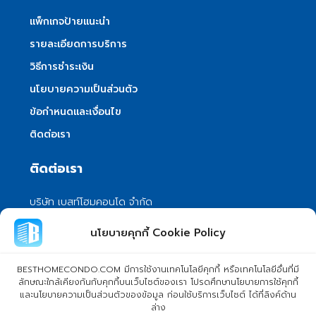
แพ็กเกจป้ายแนะนำ
รายละเอียดการบริการ
วิธีการชำระเงิน
นโยบายความเป็นส่วนตัว
ข้อกำหนดและเงื่อนไข
ติดต่อเรา
ติดต่อเรา
บริษัท เบสท์โฮมคอนโด จำกัด
101/399 หมู่ 7 แขวงลําผักชี เขตหนองจอก
นโยบายคุกกี้ Cookie Policy
กรุงเทพมหานคร 10530
info@besthomecondo.com
BESTHOMECONDO.COM มีการใช้งานเทคโนโลยีคุกกี้ หรือเทคโนโลยีอื่นที่มี
ลักษณะใกล้เคียงกันกับคุกกี้บนเว็บไซต์ของเรา โปรดศึกษานโยบายการใช้คุกกี้
และนโยบายความเป็นส่วนตัวของข้อมูล ก่อนใช้บริการเว็บไซต์ ได้ที่ลิงค์ด้าน
ล่าง