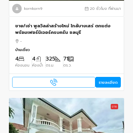
kornkorn9
20 ชั่วโมง ที่ผ่านมา
ขาย/เช่า พูลวิลล่าสร้างใหม่ ใกล้บางเสร่ ตกแต่ง
พร้อมเฟอร์นิเจอร์ครบครัน ชลบุรี
-
บ้านเดี่ยว
4
4
325
71
ห้องนอน
ห้องน้ำ
ตร.ม.
ตร.ว.
รายละเอียด
ขาย