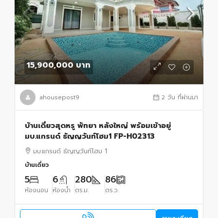
15,900,000 บาท
ahousepost9
2 วัน ที่ผ่านมา
บ้านเดี่ยวสุดหรู พัทยา หลังใหญ่ พร้อมเข้าอยู่
มบ.แกรนด์ ธัญญวันท์โฮม1 FP-H02313
มบ.แกรนด์ ธัญญวันท์โฮม 1
บ้านเดี่ยว
5
6
280
86
ห้องนอน
ห้องน้ำ
ตร.ม.
ตร.ว.