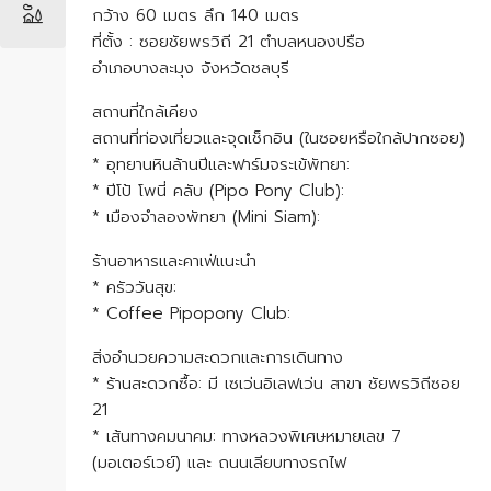
กว้าง 60 เมตร ลึก 140 เมตร
ที่ตั้ง : ซอยชัยพรวิถี 21 ตำบลหนองปรือ
อำเภอบางละมุง จังหวัดชลบุรี
สถานที่ใกล้เคียง
สถานที่ท่องเที่ยวและจุดเช็กอิน (ในซอยหรือใกล้ปากซอย)
* อุทยานหินล้านปีและฟาร์มจระเข้พัทยา:
* ปีโป้ โพนี่ คลับ (Pipo Pony Club):
* เมืองจำลองพัทยา (Mini Siam):
ร้านอาหารและคาเฟ่แนะนำ
* ครัววันสุข:
* Coffee Pipopony Club:
สิ่งอำนวยความสะดวกและการเดินทาง
* ร้านสะดวกซื้อ: มี เซเว่นอิเลฟเว่น สาขา ชัยพรวิถีซอย
21
* เส้นทางคมนาคม: ทางหลวงพิเศษหมายเลข 7
(มอเตอร์เวย์) และ ถนนเลียบทางรถไฟ