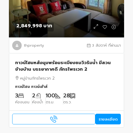
2,849,998 บาท
thproperty
3 สัปดาห์ ที่ผ่านมา
ทาวน์โฮมหลังมุมพร้อมระเบียงชมวิวริมน้ำ มีสวน
ข้างบ้าน บรรยากาศดี ภัทรไพรเวท 2
หมู่บ้านภัทรไพรเวท 2
ทาวน์โฮม ทาวน์เฮ้าส์
3
2
100
28
ห้องนอน
ห้องน้ำ
ตร.ม.
ตร.ว.
รายละเอียด