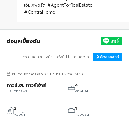
เอ็มเคพอร์ต #AgentForRealEstate
#CentralHome
ข้อมูลเบื้องต้น
*กด "คัดลอกลิงก์" ลิงก์จะไม่เป็นภาษาต่างดาว
คัดลอกลิงก์
อัปเดตประกาศล่าสุด 26 มิถุนายน 2026 14:10 น.
ทาวน์โฮม ทาวน์เฮ้าส์
4
ประเภททรัพย์
ห้องนอน
2
1
ห้องน้ำ
ที่จอดรถ