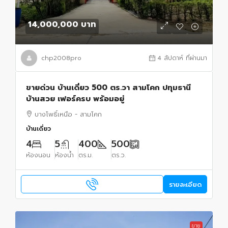
14,000,000 บาท
chp2008pro
4 สัปดาห์ ที่ผ่านมา
ขายด่วน บ้านเดี่ยว 500 ตร.วา สามโคก ปทุมธานี
บ้านสวย เฟอร์ครบ พร้อมอยู่
บางโพธิ์เหนือ - สามโคก
บ้านเดี่ยว
4
5
400
500
ห้องนอน
ห้องน้ำ
ตร.ม.
ตร.ว.
รายละเอียด
ขาย