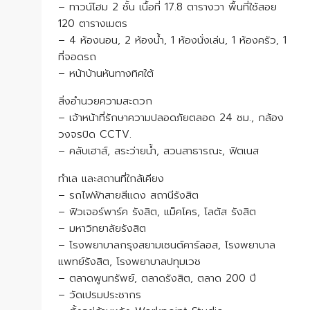
– ทาวน์โฮม 2 ชั้น เนื้อที่ 17.8 ตารางวา พื้นที่ใช้สอย
120 ตารางเมตร
– 4 ห้องนอน, 2 ห้องน้ำ, 1 ห้องนั่งเล่น, 1 ห้องครัว, 1
ที่จอดรถ
– หน้าบ้านหันทางทิศใต้
สิ่งอำนวยความสะดวก
– เจ้าหน้าที่รักษาความปลอดภัยตลอด 24 ชม., กล้อง
วงจรปิด CCTV.
– คลับเฮาส์, สระว่ายน้ำ, สวนสาธารณะ, ฟิตเนส
ทำเล และสถานที่ใกล้เคียง
– รถไฟฟ้าสายสีแดง สถานีรังสิต
– ฟิวเจอร์พาร์ค รังสิต, แม็คโคร, โลตัส รังสิต
– มหาวิทยาลัยรังสิต
– โรงพยาบาลกรุงสยามเซนต์คาร์ลอส, โรงพยาบาล
แพทย์รังสิต, โรงพยาบาลปทุมเวช
– ตลาดพูนทรัพย์, ตลาดรังสิต, ตลาด 200 ปี
– วัดเปรมประชากร