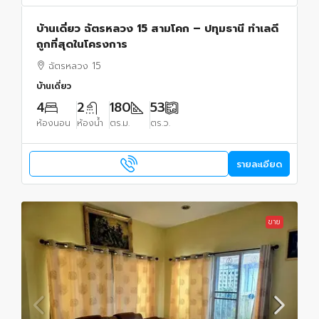
บ้านเดี่ยว ฉัตรหลวง 15 สามโคก – ปทุมธานี ทำเลดี
ถูกที่สุดในโครงการ
ฉัตรหลวง 15
บ้านเดี่ยว
4
2
180
53
ห้องนอน
ห้องน้ำ
ตร.ม.
ตร.ว.
รายละเอียด
ขาย