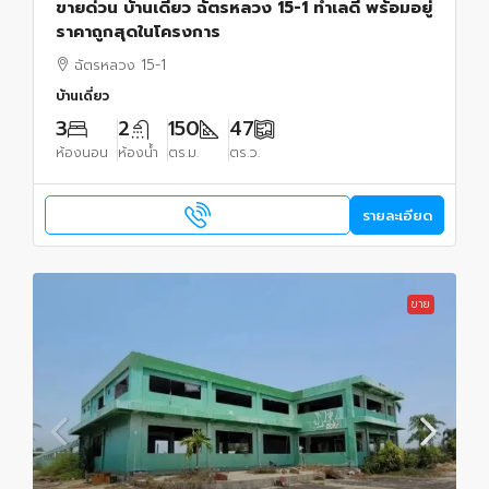
ขายด่วน บ้านเดี่ยว ฉัตรหลวง 15-1 ทำเลดี พร้อมอยู่
ราคาถูกสุดในโครงการ
ฉัตรหลวง 15-1
บ้านเดี่ยว
3
2
150
47
ห้องนอน
ห้องน้ำ
ตร.ม.
ตร.ว.
รายละเอียด
ขาย