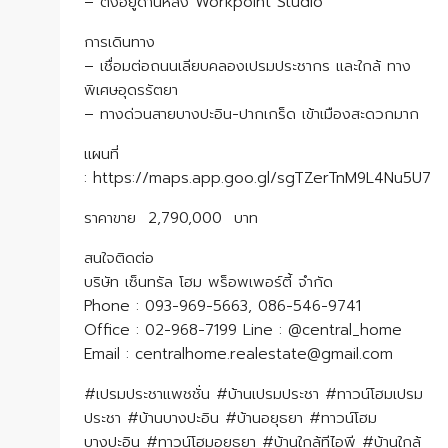
– ตั้งอยู่ด้านหลัง Workpoint Studio
การเดินทาง
– เชื่อมต่อถนนเลียบคลองเปรมประชากร และใกล้ ทาง
พิเศษอุดรรัตยา
– ทางด่วนสายบางปะอิน-ปากเกร็ด เข้าเมืองสะดวกมาก
แผนที่
: https://maps.app.goo.gl/sgTZerTnM9L4Nu5U7
ราคาขาย 2,790,000 บาท
​​​​​​​สนใจติดต่อ
บริษัท เซ็นทรัล โฮม พร็อพเพอร์ตี้ จำกัด
Phone : 093-969-5663, 086-546-9741
Office : 02-968-7199 Line : @central_home
​​​​​​​Email : centralhome.realestate@gmail.com
#เปรมประชาแพชชั่น #บ้านเปรมประชา #ทาวน์โฮมเปรม
ประชา #บ้านบางปะอิน #บ้านอยุธยา #ทาวน์โฮม
บางปะอิน #ทาวน์โฮมอยุธยา #บ้านใกล้ทีไอพี #บ้านใกล้