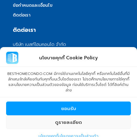
ข้อกำหนดและเงื่อนไข
ติดต่อเรา
ติดต่อเรา
บริษัท เบสท์โฮมคอนโด จำกัด
101/399 หมู่ 7 แขวงลําผักชี เขตหนองจอก
นโยบายคุกกี้ Cookie Policy
กรุงเทพมหานคร 10530
info@besthomecondo.com
BESTHOMECONDO.COM มีการใช้งานเทคโนโลยีคุกกี้ หรือเทคโนโลยีอื่นที่มี
ลักษณะใกล้เคียงกันกับคุกกี้บนเว็บไซต์ของเรา โปรดศึกษานโยบายการใช้คุกกี้
และนโยบายความเป็นส่วนตัวของข้อมูล ก่อนใช้บริการเว็บไซต์ ได้ที่ลิงค์ด้าน
ล่าง
© Copyright 2024 BESTHOMECONDO CO., LTD. - All rights
ยอมรับ
reserved
ดูรายละเอียด
central2
นโยบายคุกกี้
นโยบายความเป็นส่วนตัว