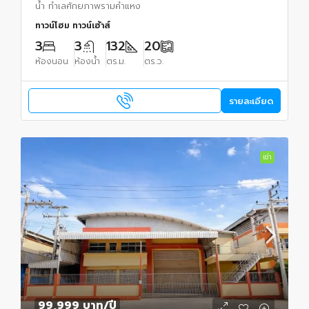
น้ำ ทำเลศักยภาพรามคำแหง
ทาวน์โฮม ทาวน์เฮ้าส์
3
3
132
20
ห้องนอน
ห้องน้ำ
ตร.ม.
ตร.ว.
รายละเอียด
เช่า
99,999 บาท
/ปี