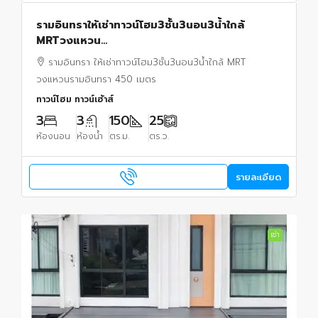
รามอินทราให้เช่าทาวน์โฮม3ชั้น3นอน3น้ำใกล้
MRTวงแหวน
รามอินทรา450ม.25ตร.ว.150ตร.ม.เฟอร์ครบ โต๊ะกิน
รามอินทรา ให้เช่าทาวน์โฮม3ชั้น3นอน3น้ำใกล้ MRT
ข้าว โซฟา เตียงนอน แอร์4 พร้อมเข้าอยู่
วงแหวนรามอินทรา 450 เมตร
ทาวน์โฮม ทาวน์เฮ้าส์
3
3
150
25
ห้องนอน
ห้องน้ำ
ตร.ม.
ตร.ว.
รายละเอียด
เช่า