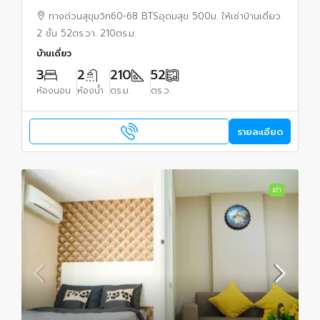
กม. 3 นอน 2 น้ำ ตลาดอุดมสุข 300 ม.
ทางด่วนสุขุมวิท60-68 BTSอุดมสุข 500ม. ให้เช่าบ้านเดี่ยว
2 ชั้น 52ตร.วา. 210ตร.ม.
บ้านเดี่ยว
3
2
210
52
ห้องนอน
ห้องน้ำ
ตร.ม.
ตร.ว.
รายละเอียด
เช่า