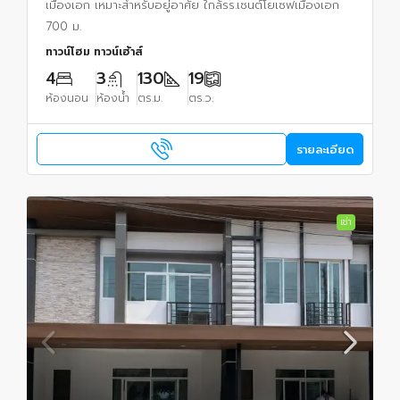
เมืองเอก เหมาะสำหรับอยู่อาศัย ใกล้รร.เซนต์โยเซฟเมืองเอก
700 ม.
ทาวน์โฮม ทาวน์เฮ้าส์
4
3
130
19
ห้องนอน
ห้องน้ำ
ตร.ม.
ตร.ว.
รายละเอียด
เช่า