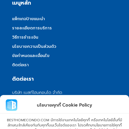
เมนูหลัก
แพ็กเกจป้ายแนะนำ
รายละเอียดการบริการ
วิธีการชำระเงิน
นโยบายความเป็นส่วนตัว
ข้อกำหนดและเงื่อนไข
ติดต่อเรา
ติดต่อเรา
บริษัท เบสท์โฮมคอนโด จำกัด
101/399 หมู่ 7 แขวงลําผักชี เขตหนองจอก
นโยบายคุกกี้ Cookie Policy
กรุงเทพมหานคร 10530
info@besthomecondo.com
BESTHOMECONDO.COM มีการใช้งานเทคโนโลยีคุกกี้ หรือเทคโนโลยีอื่นที่มี
ลักษณะใกล้เคียงกันกับคุกกี้บนเว็บไซต์ของเรา โปรดศึกษานโยบายการใช้คุกกี้