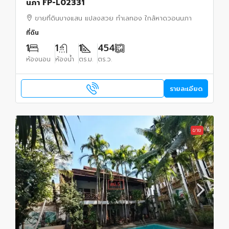
นภา FP-L02331
ขายที่ดินบางแสน แปลงสวย ทำเลทอง ใกล้หาดวอนนภา
ที่ดิน
1
1
1
454
ห้องนอน
ห้องน้ำ
ตร.ม.
ตร.ว.
รายละเอียด
ขาย