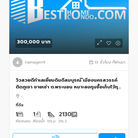
300,000 บาท
nainagen9
13 ชั่วโมง ที่ผ่านมา
วิวสวยดีทำเลเยี่ยมดินดีสมบูรณ์ ้เมืองนครสวรรค์
ติดภูเขา ขายเช่า ต.พระนอน หมาะลงทุนซื้อเก็บไว้ทุก
ทาง
-
ที่ดิน
1
1
1
2130
ห้องนอน
ห้องน้ำ
ตร.ม.
ตร.ว.