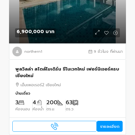
6,900,000 บาท
northern1
9 ชั่วโมง ที่ผ่านมา
พูลวิลล่า สไตล์โมเดิร์น รีโนเวทใหม่ เฟอร์นิเจอร์ครบ
เชียงใหม่
เอ็มเพอเรอร์2 เชียงใหม่
บ้านเดี่ยว
3
4
200
63
ห้องนอน
ห้องน้ำ
ตร.ม.
ตร.ว.
รายละเอียด