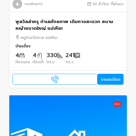
northern1
10 ชั่วโมง ที่ผ่านมา
พูลวิลล่าหรู ทำเลศักยภาพ เดินทางสะดวก สนาม
หญ้าขนาดใหญ่ แม่เหียะ
หมู่บ้านวังตาล แม่เหียะ
บ้านเดี่ยว
4
4
330
241
ห้องนอน
ห้องน้ำ
ตร.ม.
ตร.ว.
รายละเอียด
ขาย