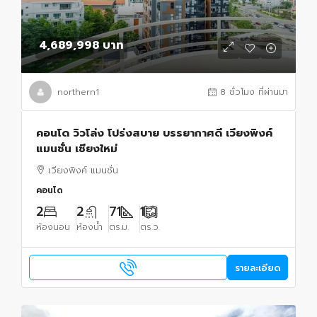
4,689,998 บาท
northern1
8 ชั่วโมง ที่ผ่านมา
คอนโด วิวโล่ง โปร่งสบาย บรรยากาศดี เวียงพิงค์
แมนชั่น เชียงใหม่
เวียงพิงค์ แมนชั่น
คอนโด
2
2
71
1
ห้องนอน
ห้องน้ำ
ตร.ม.
ตร.ว.
รายละเอียด