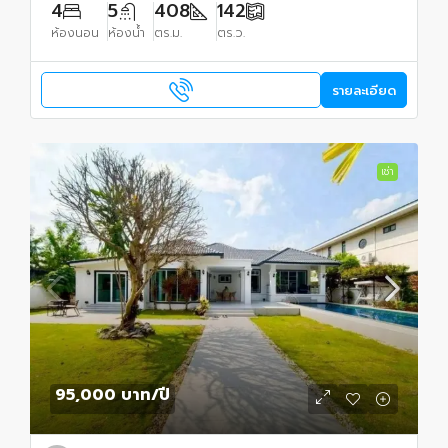
4
5
408
142
ห้องนอน
ห้องน้ำ
ตร.ม.
ตร.ว.
รายละเอียด
เช่า
95,000 บาท
/ปี