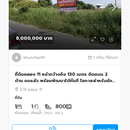
8,000,000 บาท
khunchip99
1 เดือน ที่ผ่านมา
ที่ดินคลอง 11 หน้ากว้างถึง 130 เมตร ติดถนน 2
ด้าน ถมแล้ว พร้อมพัฒนาได้ทันที โอกาสสำหรับนัก
ลงทุน ผู้พัฒนาอสังหาริมทรัพย์ และเจ้าของกิจการ
2 ไร่ คลอง 11
ที่ดิน
1
1
1
800
ห้องนอน
ห้องน้ำ
ตร.ม.
ตร.ว.
รายละเอียด