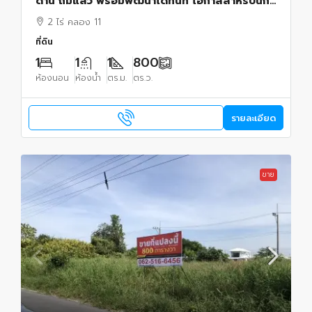
ด้าน ถมแล้ว พร้อมพัฒนาได้ทันที โอกาสสำหรับนัก
ลงทุน ผู้พัฒนาอสังหาริมทรัพย์ และเจ้าของกิจการ
2 ไร่ คลอง 11
ที่ดิน
1
1
1
800
ห้องนอน
ห้องน้ำ
ตร.ม.
ตร.ว.
รายละเอียด
ขาย