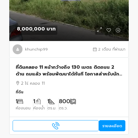
8,000,000 บาท
khunchip99
2 เดือน ที่ผ่านมา
ที่ดินคลอง 11 หน้ากว้างถึง 130 เมตร ติดถนน 2
ด้าน ถมแล้ว พร้อมพัฒนาได้ทันที โอกาสสำหรับนัก
ลงทุน ผู้พัฒนาอสังหาริมทรัพย์ และเจ้าของกิจการ
2 ไร่ คลอง 11
ที่ดิน
1
1
1
800
ห้องนอน
ห้องน้ำ
ตร.ม.
ตร.ว.
รายละเอียด