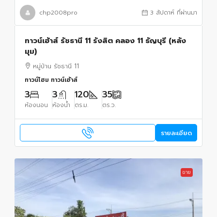
chp2008pro
3 สัปดาห์ ที่ผ่านมา
ทาวน์เฮ้าส์ รัชธานี 11 รังสิต คลอง 11 ธัญบุรี (หลัง
มุม)
หมู่บ้าน รัชธานี 11
ทาวน์โฮม ทาวน์เฮ้าส์
3
3
120
35
ห้องนอน
ห้องน้ำ
ตร.ม.
ตร.ว.
รายละเอียด
ขาย