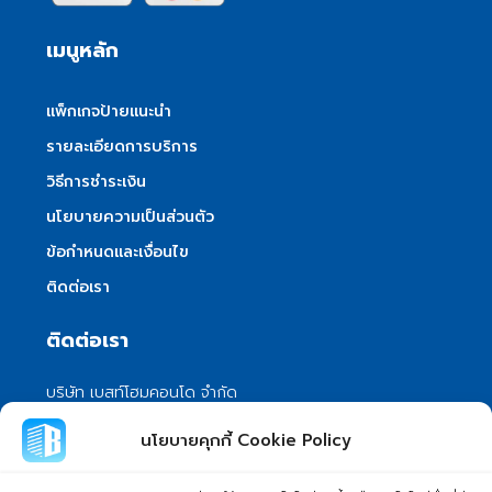
เมนูหลัก
แพ็กเกจป้ายแนะนำ
รายละเอียดการบริการ
วิธีการชำระเงิน
นโยบายความเป็นส่วนตัว
ข้อกำหนดและเงื่อนไข
ติดต่อเรา
ติดต่อเรา
บริษัท เบสท์โฮมคอนโด จำกัด
101/399 หมู่ 7 แขวงลําผักชี เขตหนองจอก
นโยบายคุกกี้ Cookie Policy
กรุงเทพมหานคร 10530
info@besthomecondo.com