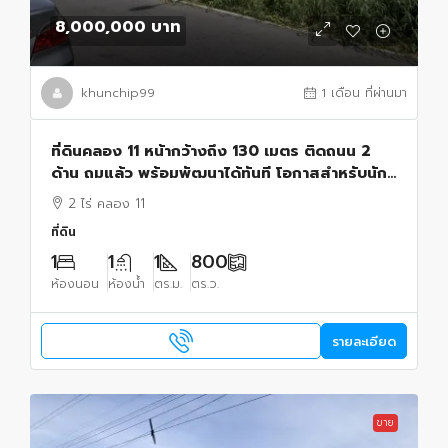
8,000,000 บาท
khunchip99
1 เดือน ที่ผ่านมา
ที่ดินคลอง 11 หน้ากว้างถึง 130 เมตร ติดถนน 2
ด้าน ถมแล้ว พร้อมพัฒนาได้ทันที โอกาสสำหรับนัก
ลงทุน ผู้พัฒนาอสังหาริมทรัพย์ และเจ้าของกิจการ
2 ไร่ คลอง 11
ที่ดิน
1
1
1
800
ห้องนอน
ห้องน้ำ
ตร.ม.
ตร.ว.
รายละเอียด
ขาย