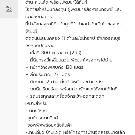
ด้าน ถมแล้ว พร้อมพัฒนาได้ทันที
โอกาสสำหรับนักลงทุน ผู้พัฒนาอสังหาริมทรัพย์ และ
เจ้าของกิจการ
ที่กำลังมองหาที่ดินต้นทุนดีในทำเลกำลังเติบโตของโซน
ธัญบุรี
ติดถนนเลียบคลอง 11 ตำบลบึงน้ำรักษ์ อำเภอธัญบุรี
จังหวัดปทุมธานี
– เนื้อที่ 800 ตารางวา (2 ไร่)
– ที่ดินทรงสี่เหลี่ยมสวย พัฒนาโครงการได้ง่าย
– หน้ากว้างพิเศษถึง 130 เมตร
– ลึกประมาณ 27 เมตร
– ติดถนน 2 ด้าน ทั้งด้านหน้าและด้านหลัง
– ถมดินเรียบร้อย พร้อมก่อสร้างและใช้งานได้ทันที
– รถบรรทุกและเครื่องจักรเข้า-ออกสะดวก
เหมาะสำหรับ
-โกดังให้เช่า
-ศูนย์กระจายสินค้า
-ออฟฟิศพร้อมคลังสินค้า
-บ้านเดี่ยว บ้านแฝด หรือโครงการบ้านจัดสรรขนาดเล็ก