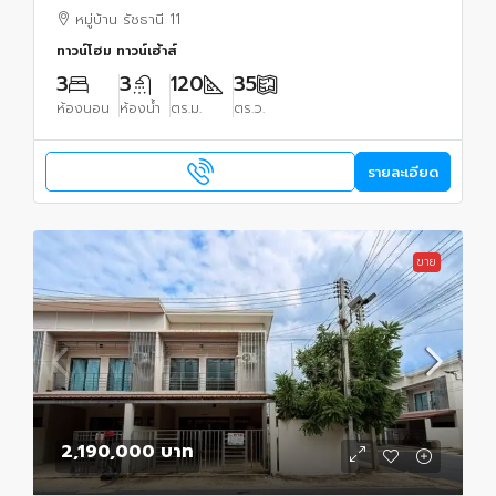
หมู่บ้าน รัชธานี 11
ทาวน์โฮม ทาวน์เฮ้าส์
3
3
120
35
ห้องนอน
ห้องน้ำ
ตร.ม.
ตร.ว.
รายละเอียด
ขาย
2,190,000 บาท