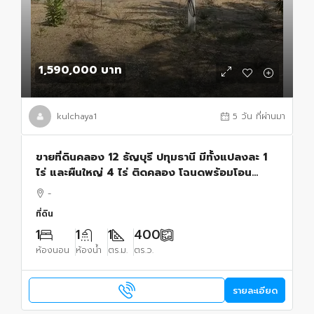
1,590,000 บาท
kulchaya1
5 วัน ที่ผ่านมา
ขายที่ดินคลอง 12 ธัญบุรี ปทุมธานี มีทั้งแปลงละ 1
ไร่ และผืนใหญ่ 4 ไร่ ติดคลอง โฉนดพร้อมโอน
เหมาะลงทุนและพัฒนาโครงการ
-
ที่ดิน
1
1
1
400
ห้องนอน
ห้องน้ำ
ตร.ม.
ตร.ว.
รายละเอียด