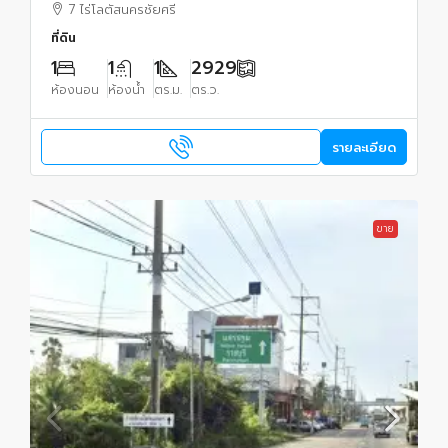
วันซื้อ นักลงทุนสายที่ดินห้ามพลาด!
7 ไร่โลตัสนครชัยศรี
ที่ดิน
1
1
1
2929
ห้องนอน
ห้องน้ำ
ตร.ม.
ตร.ว.
รายละเอียด
ขาย