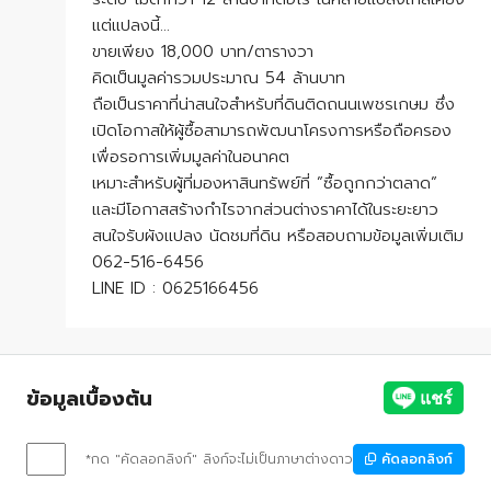
แต่แปลงนี้…
ขายเพียง 18,000 บาท/ตารางวา
คิดเป็นมูลค่ารวมประมาณ 54 ล้านบาท
ถือเป็นราคาที่น่าสนใจสำหรับที่ดินติดถนนเพชรเกษม ซึ่ง
เปิดโอกาสให้ผู้ซื้อสามารถพัฒนาโครงการหรือถือครอง
เพื่อรอการเพิ่มมูลค่าในอนาคต
เหมาะสำหรับผู้ที่มองหาสินทรัพย์ที่ ”ซื้อถูกกว่าตลาด”
และมีโอกาสสร้างกำไรจากส่วนต่างราคาได้ในระยะยาว
สนใจรับผังแปลง นัดชมที่ดิน หรือสอบถามข้อมูลเพิ่มเติม
062-516-6456
LINE ID : 0625166456
ข้อมูลเบื้องต้น
*กด "คัดลอกลิงก์" ลิงก์จะไม่เป็นภาษาต่างดาว
คัดลอกลิงก์