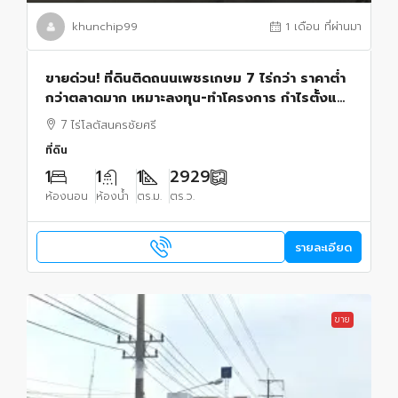
khunchip99
1 เดือน ที่ผ่านมา
ขายด่วน! ที่ดินติดถนนเพชรเกษม 7 ไร่กว่า ราคาต่ำ
กว่าตลาดมาก เหมาะลงทุน-ทำโครงการ กำไรตั้งแต่
วันซื้อ นักลงทุนสายที่ดินห้ามพลาด!
7 ไร่โลตัสนครชัยศรี
ที่ดิน
1
1
1
2929
ห้องนอน
ห้องน้ำ
ตร.ม.
ตร.ว.
รายละเอียด
ขาย