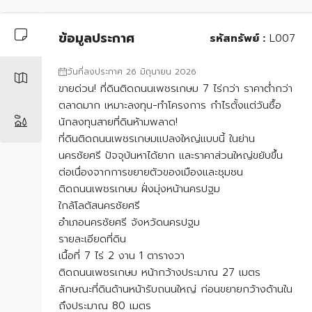
ข้อมูลประกาศ
รหัสทรัพย์ :
L007
วันที่ลงประกาศ 26 มิถุนายน 2026
ขายด่วน! ที่ดินติดถนนเพชรเกษม 7 ไร่กว่า ราคาต่ำกว่า
ตลาดมาก เหมาะลงทุน-ทำโครงการ กำไรตั้งแต่วันซื้อ
นักลงทุนสายที่ดินห้ามพลาด!
ที่ดินติดถนนเพชรเกษมแปลงใหญ่แบบนี้ ในย่าน
นครชัยศรี ปัจจุบันหาได้ยาก และราคาส่วนใหญ่ขยับขึ้น
ต่อเนื่องจากการขยายตัวของเมืองและชุมชน
ติดถนนเพชรเกษม ฝั่งมุ่งหน้านครปฐม
ใกล้โลตัสนครชัยศรี
อำเภอนครชัยศรี จังหวัดนครปฐม
รายละเอียดที่ดิน
เนื้อที่ 7 ไร่ 2 งาน 1 ตารางวา
ติดถนนเพชรเกษม หน้ากว้างประมาณ 27 เมตร
ลักษณะที่ดินด้านหน้ารับถนนใหญ่ ก่อนขยายกว้างด้านใน
ถึงประมาณ 80 เมตร