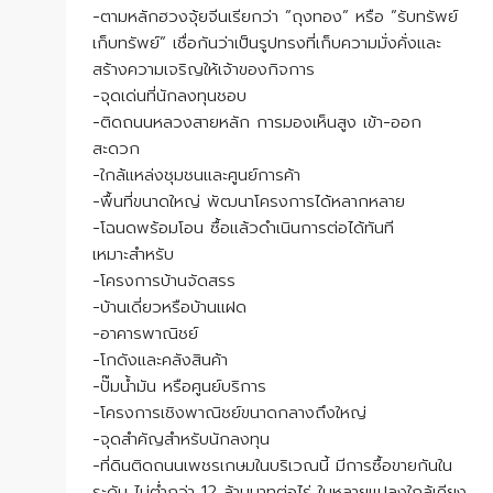
-ตามหลักฮวงจุ้ยจีนเรียกว่า ”ถุงทอง” หรือ ”รับทรัพย์
เก็บทรัพย์” เชื่อกันว่าเป็นรูปทรงที่เก็บความมั่งคั่งและ
สร้างความเจริญให้เจ้าของกิจการ
-จุดเด่นที่นักลงทุนชอบ
-ติดถนนหลวงสายหลัก การมองเห็นสูง เข้า-ออก
สะดวก
-ใกล้แหล่งชุมชนและศูนย์การค้า
-พื้นที่ขนาดใหญ่ พัฒนาโครงการได้หลากหลาย
-โฉนดพร้อมโอน ซื้อแล้วดำเนินการต่อได้ทันที
เหมาะสำหรับ
-โครงการบ้านจัดสรร
-บ้านเดี่ยวหรือบ้านแฝด
-อาคารพาณิชย์
-โกดังและคลังสินค้า
-ปั๊มน้ำมัน หรือศูนย์บริการ
-โครงการเชิงพาณิชย์ขนาดกลางถึงใหญ่
-จุดสำคัญสำหรับนักลงทุน
-ที่ดินติดถนนเพชรเกษมในบริเวณนี้ มีการซื้อขายกันใน
ระดับ ไม่ต่ำกว่า 12 ล้านบาทต่อไร่ ในหลายแปลงใกล้เคียง