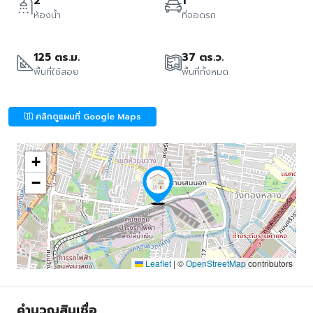
2
1
ห้องน้ำ
ที่จอดรถ
125 ตร.ม.
37 ตร.ว.
พื้นที่ใช้สอย
พื้นที่ทั้งหมด
คลิกดูแผนที่ Google Maps
+
−
Leaflet
|
©
OpenStreetMap
contributors
คำนวณสินเชื่อ