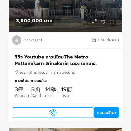
3,600,000 บาท
peakasset
3 วัน ที่ผ่านมา
รีวีว Youtube ทาวน์โฮมThe Metro
Pattanakarn Srinakarin เดอะ เมทโทร
พัฒนาการ ศรีนครินทร์ บิ้ว
เดอะเมโทร พัฒนาการ ศรีนครินทร์
ทาวน์โฮม ทาวน์เฮ้าส์
3
3
148
19
ห้องนอน
ห้องน้ำ
ตร.ม.
ตร.ว.
รายละเอียด