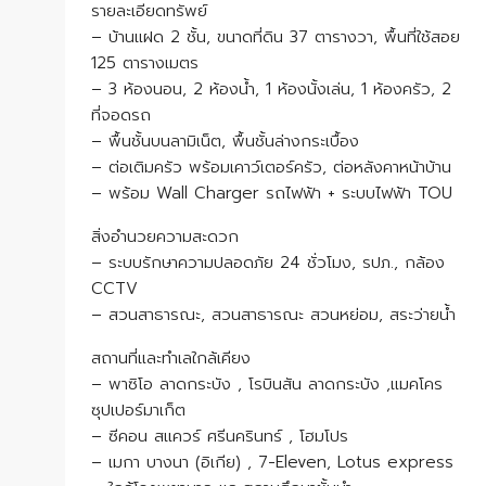
รายละเอียดทรัพย์
– บ้านแฝด 2 ชั้น, ขนาดที่ดิน 37 ตารางวา, พื้นที่ใช้สอย
125 ตารางเมตร
– 3 ห้องนอน, 2 ห้องน้ำ, 1 ห้องนั้งเล่น, 1 ห้องครัว, 2
ที่จอดรถ
– พื้นชั้นบนลามิเน็ต, พื้นชั้นล่างกระเบื้อง
– ต่อเติมครัว พร้อมเคาว์เตอร์ครัว, ต่อหลังคาหน้าบ้าน
– พร้อม Wall Charger รถไฟฟ้า + ระบบไฟฟ้า TOU
สิ่งอำนวยความสะดวก
– ระบบรักษาความปลอดภัย 24 ชั่วโมง, รปภ., กล้อง
CCTV
– สวนสาธารณะ, สวนสาธารณะ สวนหย่อม, สระว่ายน้ำ
สถานที่และทำเลใกล้เคียง
– พาซิโอ ลาดกระบัง , โรบินสัน ลาดกระบัง ,แมคโคร
ซุปเปอร์มาเก็ต
– ซีคอน สแควร์ ศรีนครินทร์ , โฮมโปร
– เมกา บางนา (อิเกีย) , 7-Eleven, Lotus express