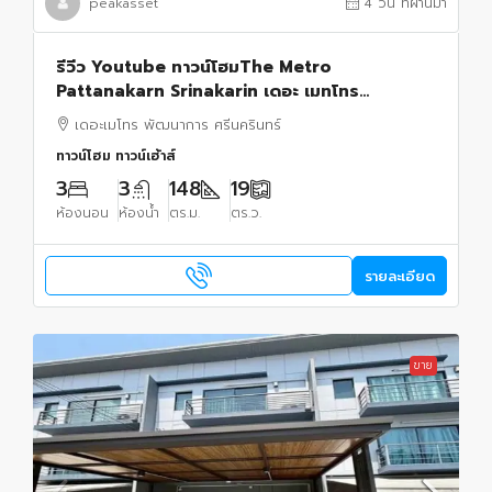
peakasset
4 วัน ที่ผ่านมา
รีวีว Youtube ทาวน์โฮมThe Metro
Pattanakarn Srinakarin เดอะ เมทโทร
พัฒนาการ ศรีนครินทร์ แต่งบิ้ว
เดอะเมโทร พัฒนาการ ศรีนครินทร์
ทาวน์โฮม ทาวน์เฮ้าส์
3
3
148
19
ห้องนอน
ห้องน้ำ
ตร.ม.
ตร.ว.
รายละเอียด
ขาย