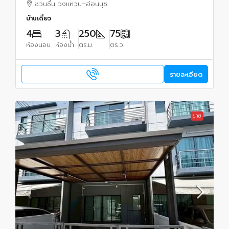
ชวนชื่น วงแหวน–อ่อนนุช
บ้านเดี่ยว
4
3
250
75
ห้องนอน
ห้องน้ำ
ตร.ม.
ตร.ว.
รายละเอียด
ขาย