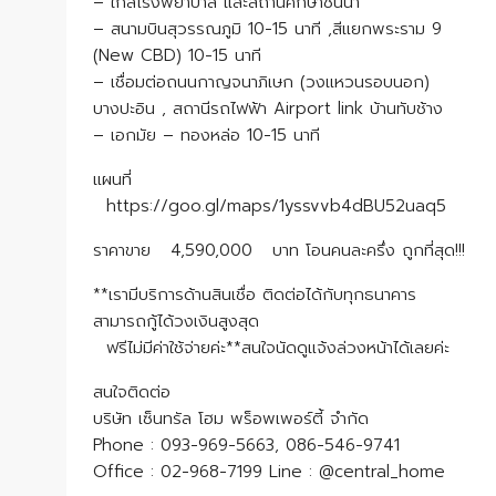
– ใกล้โรงพยาบาล และสถานศึกษาชั้นนำ
– สนามบินสุวรรณภูมิ 10-15 นาที ,สีแยกพระราม 9
(New CBD) 10-15 นาที
– เชื่อมต่อถนนกาญจนาภิเษก (วงแหวนรอบนอก)
บางปะอิน , สถานีรถไฟฟ้า Airport link บ้านทับช้าง
– เอกมัย – ทองหล่อ 10-15 นาที
แผนที่
https://goo.gl/maps/1yssvvb4dBU52uaq5
ราคาขาย 4,590,000 บาท โอนคนละครึ่ง ถูกที่สุด!!!
**เรามีบริการด้านสินเชื่อ ติดต่อได้กับทุกธนาคาร
สามารถกู้ได้วงเงินสูงสุด
ฟรีไม่มีค่าใช้จ่ายค่ะ**สนใจนัดดูแจ้งล่วงหน้าได้เลยค่ะ
สนใจติดต่อ
บริษัท เซ็นทรัล โฮม พร็อพเพอร์ตี้ จำกัด
Phone : 093-969-5663, 086-546-9741
Office : 02-968-7199 Line : @central_home