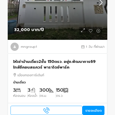
32,000 บาท
/ปี
mngroup1
1 วัน ที่ผ่านมา
ให้เช่าบ้านเดี่ยว2ชั้น 150ตรว. อยู่ถ.พัฒนาการ69
ใกล้ซีคอนสแควร์ พาราไดซ์พาร์ค
เมืองทองการ์เด้นท์
บ้านเดี่ยว
3
3
300
150
ห้องนอน
ห้องน้ำ
ตร.ม.
ตร.ว.
รายละเอียด