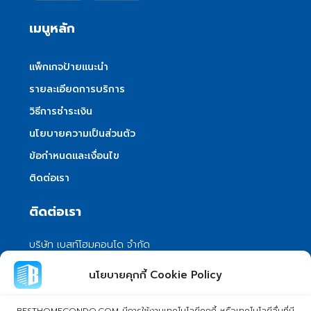
เมนูหลัก
แพ็กเกจป้ายแนะนำ
รายละเอียดการบริการ
วิธีการชำระเงิน
นโยบายความเป็นส่วนตัว
ข้อกำหนดและเงื่อนไข
ติดต่อเรา
ติดต่อเรา
บริษัท เบสท์โฮมคอนโด จำกัด
101/399 หมู่ 7 แขวงลําผักชี เขตหนองจอก
นโยบายคุกกี้ Cookie Policy
กรุงเทพมหานคร 10530
info@besthomecondo.com