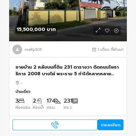
15,500,000 บาท
realty305
1 เดือน ที่ผ่านมา
ขายบ้าน 2 หลังบนที่ดิน 231 ตารางวา ติดถนนโยธา
ธิการ 2008 บางไผ่ พระราม 5 ทำได้หลากหลาย
Home office, ร้านอาหาร, บ้านสวนอยู่สบาย etc
-
บ้านเดี่ยว
3
2
174
231
ห้องนอน
ห้องน้ำ
ตร.ม.
ตร.ว.
รายละเอียด