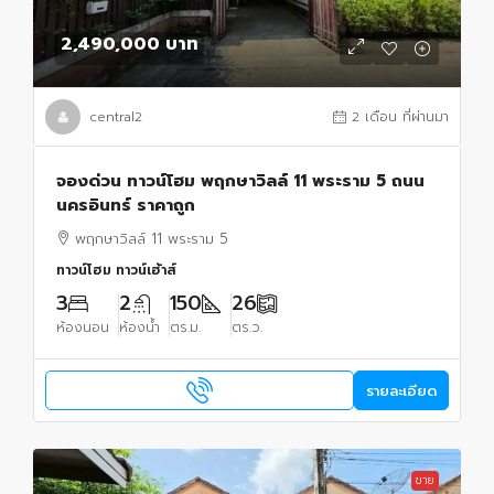
2,490,000 บาท
central2
2 เดือน ที่ผ่านมา
จองด่วน ทาวน์โฮม พฤกษาวิลล์ 11 พระราม 5 ถนน
นครอินทร์ ราคาถูก
พฤกษาวิลล์ 11 พระราม 5
ทาวน์โฮม ทาวน์เฮ้าส์
3
2
150
26
ห้องนอน
ห้องน้ำ
ตร.ม.
ตร.ว.
รายละเอียด
ขาย