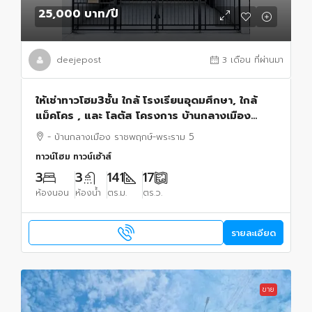
25,000 บาท
/ปี
deejepost
3 เดือน ที่ผ่านมา
ให้เช่าทาวโฮม3ชั้น ใกล้ โรงเรียนอุดมศึกษา, ใกล้
แม็คโคร , และ โลตัส โครงการ บ้านกลางเมือง
ราชพฤกษ์-พระราม 5
- บ้านกลางเมือง ราชพฤกษ์-พระราม 5
ทาวน์โฮม ทาวน์เฮ้าส์
3
3
141
17
ห้องนอน
ห้องน้ำ
ตร.ม.
ตร.ว.
รายละเอียด
ขาย