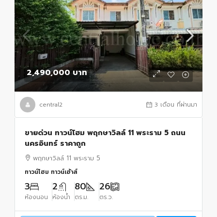
2,490,000 บาท
central2
3 เดือน ที่ผ่านมา
ขายด่วน ทาวน์โฮม พฤกษาวิลล์ 11 พระราม 5 ถนน
นครอินทร์ ราคาถูก
พฤกษาวิลล์ 11 พระราม 5
ทาวน์โฮม ทาวน์เฮ้าส์
3
2
80
26
ห้องนอน
ห้องน้ำ
ตร.ม.
ตร.ว.