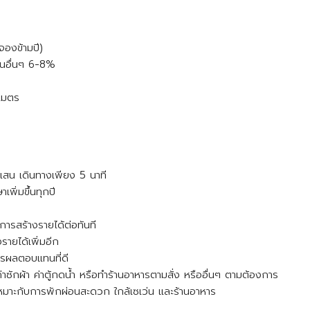
จองข้ามปี)
ุนอื่นๆ 6-8%
เมตร
สน เดินทางเพียง 5 นาที
เพิ่มขึ้นทุกปี
การสร้างรายได้ต่อทันที
รายได้เพิ่มอีก
ารผลตอบแทนที่ดี
ค่าซักผ้า ค่าตู้กดน้ำ หรือทำร้านอาหารตามสั่ง หรืออื่นๆ ตามต้องการ
ดี เหมาะกับการพักผ่อนสะดวก ใกล้เซเว่น และร้านอาหาร