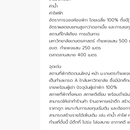
ค่าน้ำ
ค่าไฟฟ้า
อัตราการจองห้องพัก โดยเฉลี่ย 100% ทั้งปี(
อัตราผลตอบแทนสูงกว่าดอกเบี้ย และการลงท
สถานที่ใกล้เคียง การเดินทาง
มหาวิทยาลัยเกษตรศาสตร์ กำแพงแสน 500 
อบต. กำแพงแสน 250 เมตร
ตลาดลานสบาย 400 เมตร
จุดเด่น
สถานที่พักติดถนนใหญ่ หน้า ม.เกษตรกำแพงแ
เป็นทำเลเกรด A ใกล้มหาวิทยาลัย ซึ่งมีนักศึกษา
ขายพร้อมผู้เช่า ปัจจุบันผู้เช่าพัก 100%
สภาพที่พักทั้งหมด สภาพดีเยี่ยม พร้อมดำเนิน
สามารถให้เช่าทำร้านค้า ร้านอาหารหน้าตึก สร้าง
ราคาถูก เหมาะกับการลงทุนเริ่มต้น และต้องก
สามารถสร้างรายได้เพิ่มเติม เช่น ค่าน้ำ ค่าไฟ 
ทำเลที่ตั้งนี้ มีตึกที่ โปร่ง โล่งสบาย อากาศ