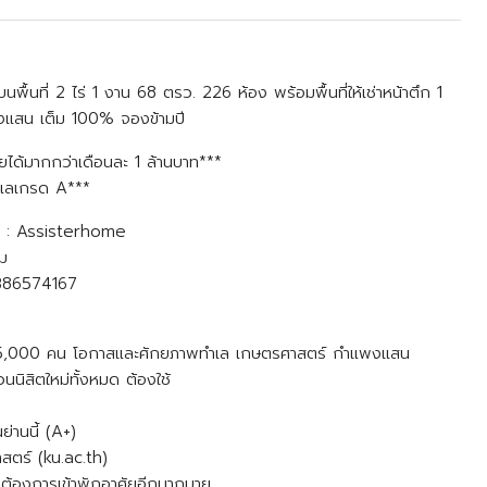
นที่ 2 ไร่ 1 งาน 68 ตรว. 226 ห้อง พร้อมพื้นที่ให้เช่าหน้าตึก 1
พงแสน เต็ม 100% จองข้ามปี
ได้มากกว่าเดือนละ 1 ล้านบาท***
ทำเลเกรด A***
d : Assisterhome
ม
6386574167
าณ 15,000 คน โอกาสและศักยภาพทำเล เกษตรศาสตร์ กำแพงแสน
ิสิตใหม่ทั้งหมด ต้องใช้
ย่านนี้ (A+)
สตร์ (ku.ac.th)
งต้องการเข้าพักอาศัยอีกมากมาย