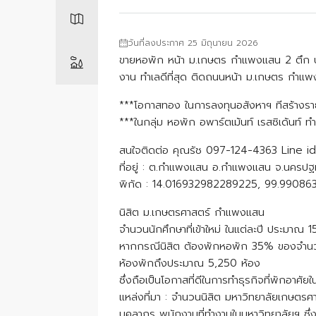
วันที่ลงประกาศ 25 มิถุนายน 2026
ขายหอพัก หน้า ม.เกษตร กำแพงแสน 2 ตึก บนพื้
งาน ทำเลดีที่สุด ติดถนนหน้า ม.เกษตร กำแ
***โอกาสทอง ในการลงทุนอสังหาฯ ทีสร้างราย
***ในกลุ่ม หอพัก อพาร์ตเม้นท์ เรสซิเด้นท์ 
สนใจติดต่อ คุณรัช 097-124-4363 Line i
ที่อยู่ : ต.กำแพงแสน อ.กำแพงแสน จ.นครปฐ
พิกัด : 14.016932982289225, 99.9908
นิสิต ม.เกษตรศาสตร์ กำแพงแสน
จำนวนนักศึกษาที่เข้าใหม่ ในแต่ละปี ประม
หากกรณีนิสิต ต้องพักหอพัก 35% ของจำนวนน
ห้องพักถึงประมาณ 5,250 ห้อง
ซึ่งถือเป็นโอกาสที่ดีในการทำธุรกิจที่พักอาศัยใน
แหล่งที่มา : จำนวนนิสิต มหาวิทยาลัยเกษตรศา
บุคลากร พนักงานที่ทำงานในมหาวิทยาลัยฯ ซึ่