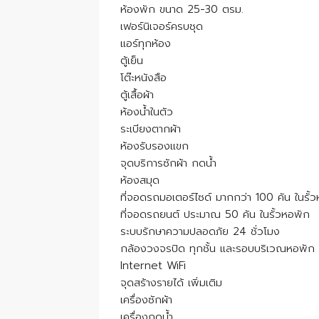
ห้องพัก ขนาด 25-30 ตรม.
เฟอร์นิเจอร์ครบชุด
แอร์ทุกห้อง
ตู้เย็น
โต๊ะหนังสือ
ตู้เสื้อผ้า
ห้องน้ำในตัว
ระเบียงตากผ้า
ห้องรับรองแขก
จุดบริการซักผ้า กดน้ำ
ห้องสมุด
ที่จอดรถมอเตอร์ไซด์ มากกว่า 100 คัน ในรั้
ที่จอดรถยนต์ ประมาณ 50 คัน ในรั้วหอพัก
ระบบรักษาความปลอดภัย 24 ชั่วโมง
กล้องวงจรปิด ทุกชั้น และรอบบริเวณหอพัก
Internet WiFi
จุดสร้างรายได้ เพิ่มเติม
เครื่องซักผ้า
เครื่องกดน้ำ