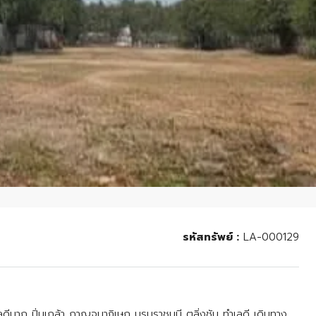
รหัสทรัพย์ :
LA-000129
ลดีมาก ปิ่นเกล้า กาญจนาภิเษก บรมราชนนี ตลิ่งชัน ทำเลดี เดินทาง