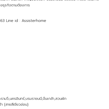
างธุรกิจตามต้องการ
363 Line id : Assisterhome
าม5,นครอินทร์,บรมราชนนี,ปิ่นเกล้า,สวนผัก
า (สายสีเขียวอ่อน)