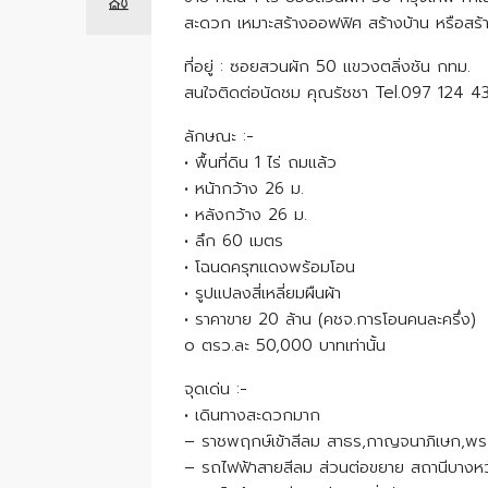
สะดวก เหมาะสร้างออฟฟิศ สร้างบ้าน หรือสร้
ที่อยู่ : ซอยสวนผัก 50 แขวงตลิ่งชัน กทม.
สนใจติดต่อนัดชม คุณรัชชา Tel.097 124 4
ลักษณะ :-
• พื้นที่ดิน 1 ไร่ ถมแล้ว
• หน้ากว้าง 26 ม.
• หลังกว้าง 26 ม.
• ลึก 60 เมตร
• โฉนดครุฑแดงพร้อมโอน
• รูปแปลงสี่เหลี่ยมผืนผ้า
• ราคาขาย 20 ล้าน (คชจ.การโอนคนละครึ่ง)
o ตรว.ละ 50,000 บาทเท่านั้น
จุดเด่น :-
• เดินทางสะดวกมาก
– ราชพฤกษ์เข้าสีลม สาธร,กาญจนาภิเษก,พระร
– รถไฟฟ้าสายสีลม ส่วนต่อขยาย สถานีบางหว้