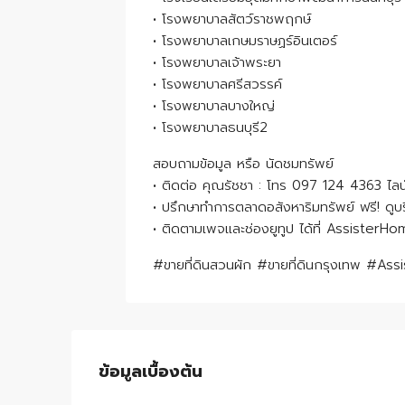
• โรงพยาบาลสัตว์ราชพฤกษ์
• โรงพยาบาลเกษมราษฏร์อินเตอร์
• โรงพยาบาลเจ้าพระยา
• โรงพยาบาลศรีสวรรค์
• โรงพยาบาลบางใหญ่
• โรงพยาบาลธนบุรี2
สอบถามข้อมูล หรือ นัดชมทรัพย์
• ติดต่อ คุณรัชชา : โทร 097 124 4363 ไล
• ปรึกษาทำการตลาดอสังหาริมทรัพย์ ฟรี! ด
• ติดตามเพจและช่องยูทูป ได้ที่ AssisterH
#ขายที่ดินสวนผัก #ขายที่ดินกรุงเทพ #As
ข้อมูลเบื้องต้น