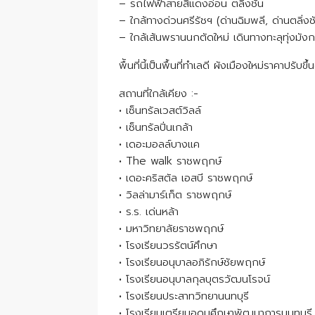
– รถไฟฟ้าสายสีแดงอ่อน ตลิ่งชัน
– ใกล้ทางด่วนศรีรัชฯ (ด่านฉิมพลี, ด่านตลิ่งช
– ใกล้เส้นพรานนกตัดใหม่ เดินทางทะลุทุ่งมัง
พืันที่นี้เป็นพื้นที่ทำเลดี ผังเมืองใหม่ราคาปรับขึ้
สถานที่ใกล้เคียง :-
• เซ็นทรัลเวสต์วิลล์
• เซ็นทรัลปิ่นเกล้า
• เดอะมอลล์บางแค
• The walk ราชพฤกษ์
• เดอะคริสตัล เอสบี ราชพฤกษ์
• วิลล่ามาร์เก็ต ราชพฤกษ์
• ร.ร. เด่นหล้า
• มหาวิทยาลัยราชพฤกษ์
• โรงเรียนวรรัตน์ศึกษา
• โรงเรียนอนุบาลอภิรักษ์ชัยพฤกษ์
• โรงเรียนอนุบาลกุลบุตรวัฒนโรจน์
• โรงเรียนประสาทวิทยานนทบุรี
• โรงเรียนเตรียมอุดมศึกษาพัฒนาการนนทบุรี