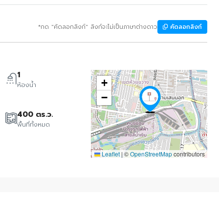
*กด "คัดลอกลิงก์" ลิงก์จะไม่เป็นภาษาต่างดาว
คัดลอกลิงก์
1
+
ห้องน้ำ
−
400 ตร.ว.
พื้นที่ทั้งหมด
Leaflet
|
©
OpenStreetMap
contributors