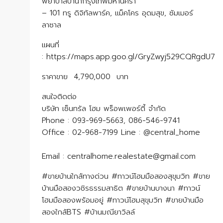
พยาบาลบานากรุงเทพมหานครา
– 101 ทรู ดิจิทัลพาร์ค, แม็คโคร อุดมสุข, ซัมเมอร์
ลาซาล
แผนที่
: https://maps.app.goo.gl/GryZwyj529CQRgdU7
ราคาขาย 4,790,000 บาท
สนใจติดต่อ
บริษัท เซ็นทรัล โฮม พร็อพเพอร์ตี้ จำกัด
Phone : 093-969-5663, 086-546-9741
Office : 02-968-7199 Line : @central_home
​​​​​​​Email : centralhome.realestate@gmail.com
#ขายบ้านใกล้ทางด่วน #ทาวน์โฮมมือสองสุขุมวิท #ขาย
บ้านมือสองวชิรธรรมสาธิต #ขายบ้านบางนา #ทาวน์
โฮมมือสองพร้อมอยู่ #ทาวน์โฮมสุขุมวิท #ขายบ้านมือ
สองใกล้BTS #บ้านมณียาวิลล์