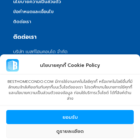
นโยบายความเป็นส่วนตัว
ข้อกำหนดและเงื่อนไข
ติดต่อเรา
ติดต่อเรา
บริษัท เบสท์โฮมคอนโด จำกัด
101/399 หมู่ 7 แขวงลําผักชี เขตหนองจอก
นโยบายคุกกี้ Cookie Policy
กรุงเทพมหานคร 10530
info@besthomecondo.com
BESTHOMECONDO.COM มีการใช้งานเทคโนโลยีคุกกี้ หรือเทคโนโลยีอื่นที่มี
ลักษณะใกล้เคียงกันกับคุกกี้บนเว็บไซต์ของเรา โปรดศึกษานโยบายการใช้คุกกี้
และนโยบายความเป็นส่วนตัวของข้อมูล ก่อนใช้บริการเว็บไซต์ ได้ที่ลิงค์ด้าน
ล่าง
© Copyright 2024 BESTHOMECONDO CO., LTD. - All rights
ยอมรับ
reserved
ดูรายละเอียด