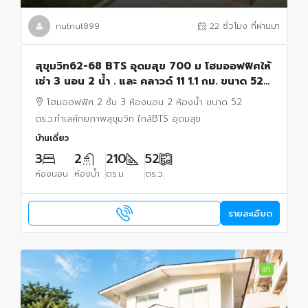
nutnut899
22 ชั่วโมง ที่ผ่านมา
สุขุมวิท62-68 BTS อุดมสุข 700 ม โฮมออฟฟิศให้
เช่า 3 นอน 2 น้ำ . และ คลาวด์ 11 1.1 กม. ขนาด 52
ตร.ว.เหมาะสำหรับ โฮมออฟฟิศ เข้า-ออกสะดวก
โฮมออฟฟิศ 2 ชั้น 3 ห้องนอน 2 ห้องน้ำ ขนาด 52
ตร.ว.ทำเลศักยภาพสุขุมวิท ใกล้BTS อุดมสุข
บ้านเดี่ยว
3
2
210
52
ห้องนอน
ห้องน้ำ
ตร.ม.
ตร.ว.
รายละเอียด
เช่า