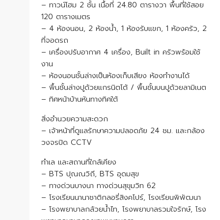
– ทาวน์โฮม 2 ชั้น เนื้อที่ 24.80 ตารางวา พื้นที่ใช้สอย
120 ตารางเมตร
– 4 ห้องนอน, 2 ห้องน้ำ, 1 ห้องรับแขก, 1 ห้องครัว, 2
ที่จอดรถ
– เครื่องปรับอากาศ 4 เครื่อง, Built in ครัวพร้อมใช้
งาน
– ห้องนอนชั้นล่างเป็นห้องเก็บเสียง ห้องทำงานได้
– พื้นชั้นล่างปูด้วยแกรนิตโต้ / พื้นชั้นบนปูด้วยลามิเนต
– ทิศหน้าบ้านหันทางทิศใต้
สิ่งอำนวยความสะดวก
– เจ้าหน้าที่ดูแลรักษาความปลอดภัย 24 ชม. และกล้อง
วงจรปิด CCTV
ทำเล และสถานที่ใกล้เคียง
– BTS ปุณณวิถี, BTS อุดมสุข
– ทางด่วนบางนา ทางด่วนสุขุมวิท 62
– โรงเรียนนานาชาติกลอรี่สิงคโปร์, โรงเรียนพิพัฒนา
– โรงพยาบาลกล้วยน้ำไท, โรงพยาบาลรวมใจรักษ์, โรง