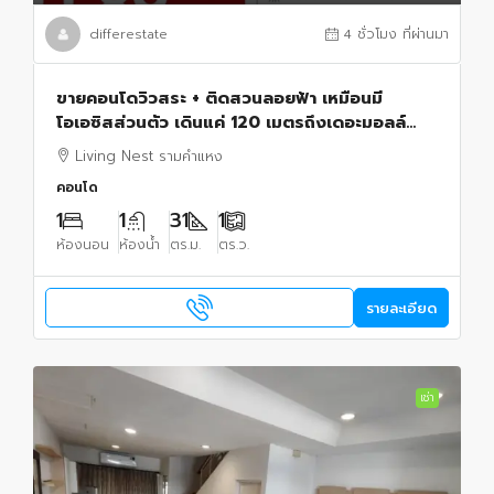
differestate
4 ชั่วโมง ที่ผ่านมา
ขายคอนโดวิวสระ + ติดสวนลอยฟ้า เหมือนมี
โอเอซิสส่วนตัว เดินแค่ 120 เมตรถึงเดอะมอลล์
บางกะปิ Tel.0949287889
Living Nest รามคำแหง
คอนโด
1
1
31
1
ห้องนอน
ห้องน้ำ
ตร.ม.
ตร.ว.
รายละเอียด
เช่า