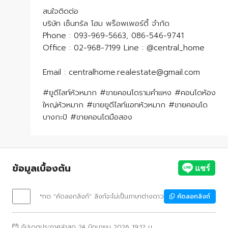
สนใจติดต่อ
บริษัท เซ็นทรัล โฮม พร็อพเพอร์ตี้ จำกัด
Phone : 093-969-5663, 086-546-9741
Office : 02-968-7199 Line : @central_home
​​​​​​​Email : centralhome.realestate@gmail.com
#ยูดีไลท์หัวหมาก #ขายคอนโดรามคำแหง #คอนโดห้อง
ใหญ่หัวหมาก #ขายยูดีไลท์แอทหัวหมาก #ขายคอนโด
บางกะปิ #ขายคอนโดมือสอง
ข้อมูลเบื้องต้น
*กด "คัดลอกลิงก์" ลิงก์จะไม่เป็นภาษาต่างดาว
คัดลอกลิงก์
อัปเดตประกาศล่าสุด 24 มิถุนายน 2026 19:12 น.