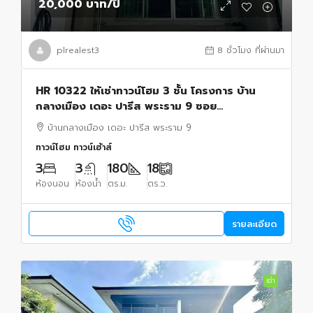
20,000 บาท
/ปี
plrealest3
8 ชั่วโมง ที่ผ่านมา
HR 10322 ให้เช่าทาวน์โฮม 3 ชั้น โครงการ บ้าน
กลางเมือง เดอะ ปารีส พระราม 9 ซอย
กรุงเทพกรีฑา 7 หรือซอยรามคำแหง 60
บ้านกลางเมือง เดอะ ปารีส พระราม 9
ทาวน์โฮม ทาวน์เฮ้าส์
3
3
180
18
ห้องนอน
ห้องน้ำ
ตร.ม.
ตร.ว.
รายละเอียด
เช่า