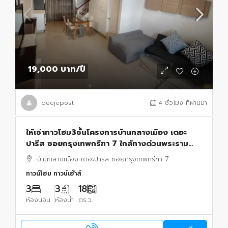
19,000 บาท
/ปี
deejepost
4 ชั่วโมง ที่ผ่านมา
ให้เช่าทาวโฮม3ชั้นโครงการบ้านกลางเมือง เดอะ
ปารีส ซอยกรุงเทพกรีฑา 7 ใกล้ทางด่วนพระราม
9ย่านหัวหมาก บางกะปิ รามคำแหง
-บ้านกลางเมือง เดอะปารีส ซอยกรุงเทพกรีฑา 7
ทาวน์โฮม ทาวน์เฮ้าส์
3
3
18
ห้องนอน
ห้องน้ำ
ตร.ว.