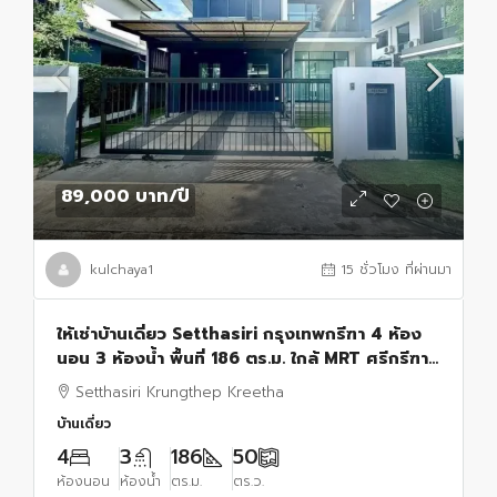
89,000 บาท
/ปี
kulchaya1
15 ชั่วโมง ที่ผ่านมา
ให้เช่าบ้านเดี่ยว Setthasiri กรุงเทพกรีฑา 4 ห้อง
นอน 3 ห้องน้ำ พื้นที่ 186 ตร.ม. ใกล้ MRT ศรีกรีฑา
ราคา 89000 บาท
Setthasiri Krungthep Kreetha
บ้านเดี่ยว
4
3
186
50
ห้องนอน
ห้องน้ำ
ตร.ม.
ตร.ว.