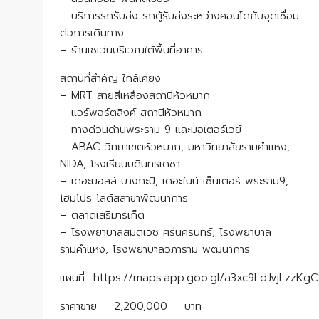
– บริการรถรับส่ง รถตู้รับส่งระหว่างคอนโดกับจุดเชื่อม
ต่อการเดินทาง
– ร้านเซเว่นบริเวณใต้พื้นที่อาคาร
สถานที่สำคัญ ใกล้เคียง
– MRT สายสีเหลืองสถานีหัวหมาก
– แอร์พอร์ตลิงค์ สถานีหัวหมาก
– ทางด่วนด่านพระราม 9 และมอเตอร์เวย์
– ABAC วิทยาเขตหัวหมาก, มหาวิทยาลัยรามคำแหง,
NIDA, โรงเรียนบดินทรเดชา
– เดอะมอลล์ บางกะปิ, เดอะไนน์ เซ็นเตอร์ พระราม9,
โฮมโปร โลตัสสาขาพัฒนาการ
– ตลาดเสรีมาร์เก็ต
– โรงพยาบาลสมิติเวช ศรีนครินทร์, โรงพยาบาล
รามคำแหง, โรงพยาบาลวิภาราม พัฒนาการ
แผนที่ https://maps.app.goo.gl/a3xc9LdJvjLzzKg
ราคาขาย 2,200,000 บาท