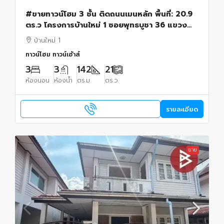
#ขายทาวน์โฮม 3 ชั้น ติดถนนเมนหลัก พื้นที่: 20.9
ตร.ว โครงการบ้านใหม่ 1 ซอยพุทธบูชา 36 แขวง
บางมด ทุ่งครุ กทม. ME-288
บ้านใหม่ 1
ทาวน์โฮม ทาวน์เฮ้าส์
3
3
142
21
ห้องนอน
ห้องน้ำ
ตร.ม.
ตร.ว.
รายละเอียด
ขาย