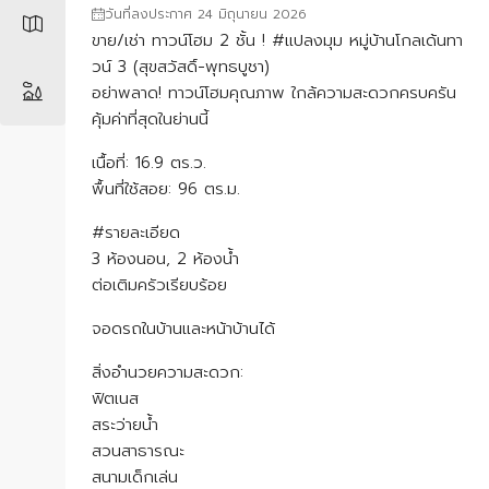
วันที่ลงประกาศ 24 มิถุนายน 2026
ขาย/เช่า ทาวน์โฮม 2 ชั้น ! #แปลงมุม หมู่บ้านโกลเด้นทา
วน์ 3 (สุขสวัสดิ์-พุทธบูชา)
อย่าพลาด! ทาวน์โฮมคุณภาพ ใกล้ความสะดวกครบครัน
คุ้มค่าที่สุดในย่านนี้
เนื้อที่: 16.9 ตร.ว.
พื้นที่ใช้สอย: 96 ตร.ม.
#รายละเอียด
3 ห้องนอน, 2 ห้องน้ำ
ต่อเติมครัวเรียบร้อย
จอดรถในบ้านและหน้าบ้านได้
สิ่งอำนวยความสะดวก:
ฟิตเนส
สระว่ายน้ำ
สวนสาธารณะ
สนามเด็กเล่น