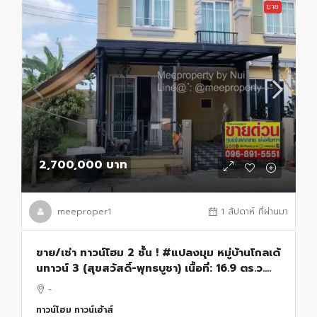
ขาย
2,700,000 บาท
meeproper1
1 สัปดาห์ ที่ผ่านมา
ขาย/เช่า ทาวน์โฮม 2 ชั้น ! #แปลงมุม หมู่บ้านโกลเด้
นทาวน์ 3 (สุขสวัสดิ์-พุทธบูชา) เนื้อที่: 16.9 ตร.ว.
พื้นที่ใช้สอย: 96 ตร.ม. ME-256
-
ทาวน์โฮม ทาวน์เฮ้าส์