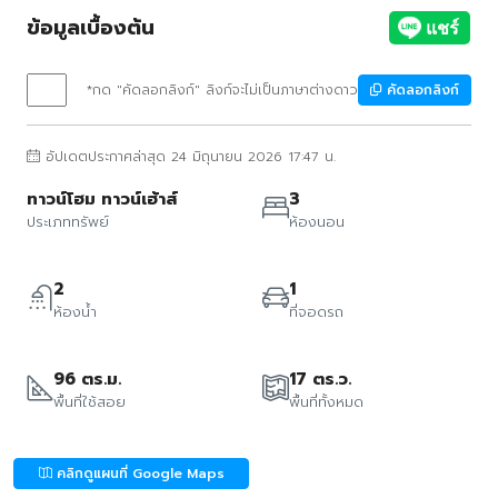
ข้อมูลเบื้องต้น
*กด "คัดลอกลิงก์" ลิงก์จะไม่เป็นภาษาต่างดาว
คัดลอกลิงก์
อัปเดตประกาศล่าสุด 24 มิถุนายน 2026 17:47 น.
ทาวน์โฮม ทาวน์เฮ้าส์
3
ประเภททรัพย์
ห้องนอน
2
1
ห้องน้ำ
ที่จอดรถ
96 ตร.ม.
17 ตร.ว.
พื้นที่ใช้สอย
พื้นที่ทั้งหมด
คลิกดูแผนที่ Google Maps