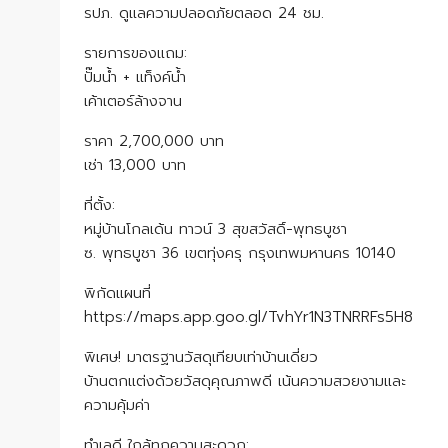
รปภ. ดูแลความปลอดภัยตลอด 24 ชม.
รายการของแถม:
ปั๊มน้ำ + แท็งค์น้ำ
เค้าเตอร์ล้างจาน
ราคา 2,700,000 บาท
เช่า 13,000 บาท
ที่ตั้ง:
หมู่บ้านโกลเด้น ทาวน์ 3 สุขสวัสดิ์-พุทธบูชา
ซ. พุทธบูชา 36 เขตทุ่งครุ กรุงเทพมหานคร 10140
พิกัดแผนที่
https://maps.app.goo.gl/TvhYr1N3TNRRFs5H8
พิเศษ! มาตรฐานวัสดุเทียบเท่าบ้านเดี่ยว
บ้านตกแต่งด้วยวัสดุคุณภาพดี เน้นความสวยงามและ
ความคุ้มค่า
ทำเลดี ใกล้ทุกความสะดวก: