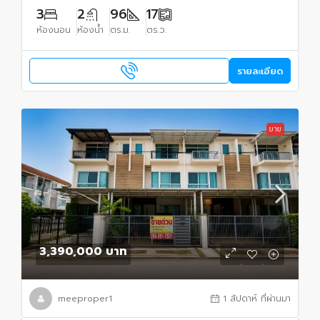
3
2
96
17
ห้องนอน
ห้องน้ำ
ตร.ม.
ตร.ว.
รายละเอียด
ขาย
3,390,000 บาท
meeproper1
1 สัปดาห์ ที่ผ่านมา