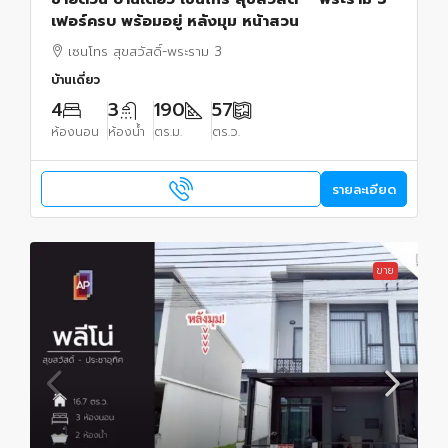
เฟอร์ครบ พร้อมอยู่ หลังมุม หน้าสวน
เซนโทร สุขสวัสดิ์-พระราม 3
บ้านเดี่ยว
4
3
190
57
ห้องนอน
ห้องน้ำ
ตร.ม.
ตร.ว.
รายละเอียด
ขาย