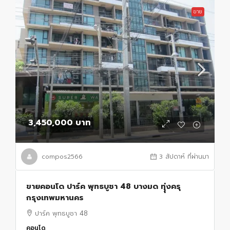
ขาย
3,450,000 บาท
compos2566
3 สัปดาห์ ที่ผ่านมา
ขายคอนโด ปาร์ค พุทธบูชา 48 บางมด ทุุ่งครุ
กรุงเทพมหานคร
ปาร์ค พุทธบูชา 48
คอนโด