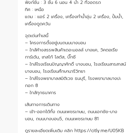
ฟังก์ชั่น : 3 ชั้น 6 นอน 4 น้ำ 2 ที่จอดรถ
ทิศ : เหนือ
แถม : แอร์ 2 เครื่อง, เครื่องทำน้ำอุ่น 2 เครื่อง, ปั้มน้ำ,
เครื่องดูดควัน
จุดเด่นทำเลนี้
– โครงการตั้งอยู่บนถนนบางบอน
– ใกล้ห้างสรรพสินค้าเดอะมอลล์ บางแค, วิคตอเรีย
การ์เด้น, เทสโก้ โลตัส, บิ๊กซี
– ใกล้โรงเรียนปัญญาศักดิ์ บางบอน, โรงเรียนสารสาสน์
บางบอน, โรงเรียนศึกษานารีวิทยา
– ใกล้โรงพยาบาลสมิติเวช ธนบุรี, โรงพยาบาลบางปะ
กอก 8
– ใกล้ทุกธนาคาร
เส้นทางการเดินทาง
– เข้า-ออกได้ทั้ง ถนนเพชรเกษม, ถนนเอกชัย-บาง
บอน, ถนนบางบอน5, ถนนเพชรเกษม 81
ดูรายละเอียดเพิ่มเติม คลิก https://citly.me/U05KB