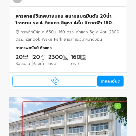
สารสาสน์วิเทศบางบอน สนามแบดมินตัน 20น้ำ
โรงงาน รง.4 ตึกแถว 5คูหา 4ชั้น มีดาดฟ้า 160
ตรว. 2300 ตร.ม. 25แอร์ กรพิทักษ์ศึกษา Zanook
กรพิทักษ์ศึกษา 650ม. 160 ตรว. ตึกแถว 5คูหา 4ชั้น 2300
Wake Park
ตร.ม. Zanook Wake Park สารสาสน์วิเทศบางบอน
อาคารพาณิชย์ ตึกแถว
20
20
2300
160
ห้องนอน
ห้องน้ำ
ตร.ม.
ตร.ว.
รายละเอียด
เช่า