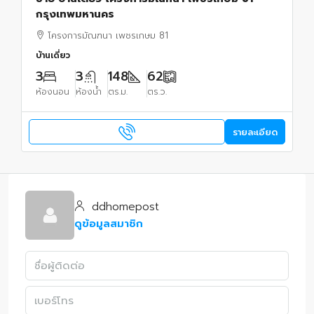
กรุงเทพมหานคร
โครงการมัณฑนา เพชรเกษม 81
บ้านเดี่ยว
3
3
148
62
ห้องนอน
ห้องน้ำ
ตร.ม.
ตร.ว.
รายละเอียด
ddhomepost
ดูข้อมูลสมาชิก