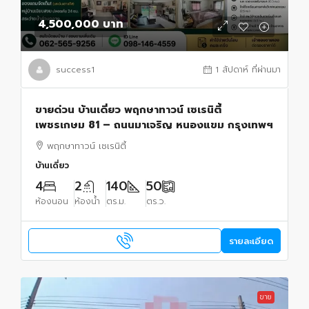
4,500,000 บาท
success1
1 สัปดาห์ ที่ผ่านมา
ขายด่วน บ้านเดี่ยว พฤกษาทาวน์ เซเรนิตี้
เพชรเกษม 81 – ถนนมาเจริญ หนองแขม กรุงเทพฯ
พฤกษาทาวน์ เซเรนิตี้
บ้านเดี่ยว
4
2
140
50
ห้องนอน
ห้องน้ำ
ตร.ม.
ตร.ว.
รายละเอียด
ขาย