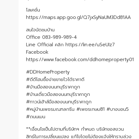
โลเคชั่น
https://maps.app.goo.gl/Q7jxSyNaUM3Dd81AA
สนใจนัดชมบ้าน
Office 083-989-989-4
Line Official คลิก https://lin.ee/uSeUIz7
Facebook
https://www.facebook.com/ddhomeproperty01
#DDHomeProperty
#ดีดีโฮมซื้อง่ายขายไวได้ราคาดี
#บ้านมือสองนนทบุรีราคาถูก
#บ้านเดี่ยวมือสองนนทบุรีราคาถูก
#ทาวน์เฮ้าส์มือสองนนทบุรีราคาถูก
#หมู่บ้านเพชรมณฑลกรีน #เพชรเกษม81 #บางบอน5
#ถนนเมน
**เงื่อนไขเป็นไปตามที่บริษัทฯ กำหนด บริษัทขอสงวน
สิทธ์ในการเปลี่ยนแปลง แก้ไขโดยไม่ต้องแจ้งให้ทราบล่วง