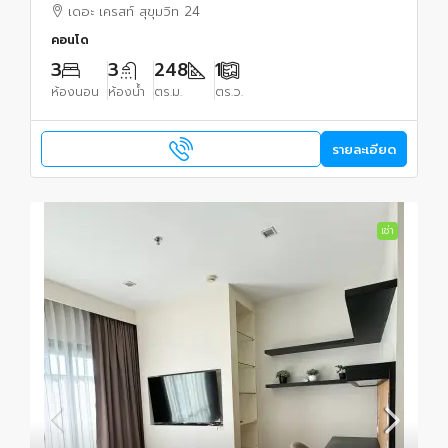
เดอะ เครสท์ สุขุมวิท 24
คอนโด
3
3
248
1
ห้องนอน
ห้องน้ำ
ตร.ม.
ตร.ว.
รายละเอียด
เช่า