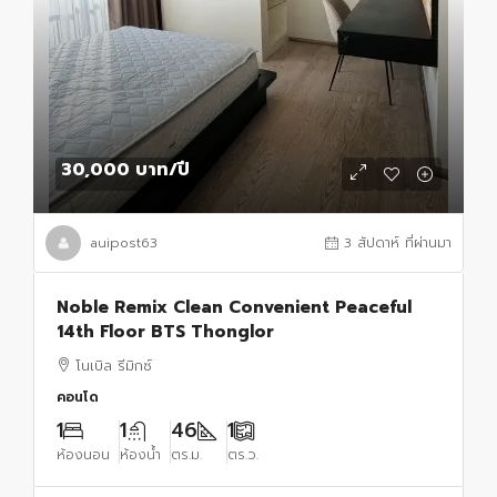
30,000 บาท
/ปี
auipost63
3 สัปดาห์ ที่ผ่านมา
Noble Remix Clean Convenient Peaceful
14th Floor BTS Thonglor
โนเบิล รีมิกซ์
คอนโด
1
1
46
1
ห้องนอน
ห้องน้ำ
ตร.ม.
ตร.ว.