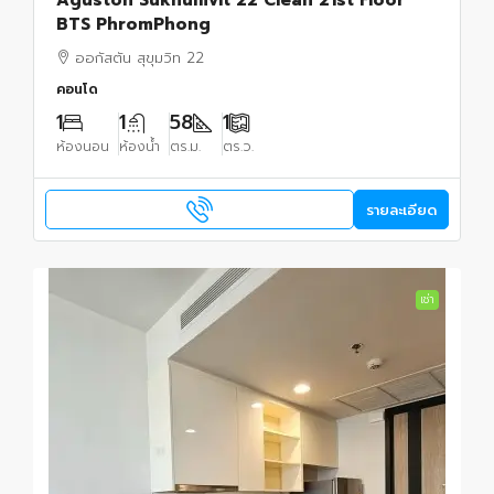
BTS PhromPhong
ออกัสตัน สุขุมวิท 22
คอนโด
1
1
58
1
ห้องนอน
ห้องน้ำ
ตร.ม.
ตร.ว.
รายละเอียด
เช่า