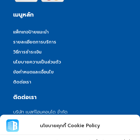
เมนูหลัก
แพ็กเกจป้ายแนะนำ
รายละเอียดการบริการ
วิธีการชำระเงิน
นโยบายความเป็นส่วนตัว
ข้อกำหนดและเงื่อนไข
ติดต่อเรา
ติดต่อเรา
บริษัท เบสท์โฮมคอนโด จำกัด
101/399 หมู่ 7 แขวงลําผักชี เขตหนองจอก
นโยบายคุกกี้ Cookie Policy
กรุงเทพมหานคร 10530
info@besthomecondo.com