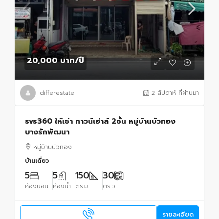
20,000 บาท
/ปี
differestate
2 สัปดาห์ ที่ผ่านมา
svs360 ให้เช่า ทาวน์เฮ่าส์ 2ชั้น หมู่บ้านบัวทอง
บางรักพัฒนา
หมู่บ้านบัวทอง
บ้านเดี่ยว
5
5
150
30
ห้องนอน
ห้องน้ำ
ตร.ม.
ตร.ว.
รายละเอียด