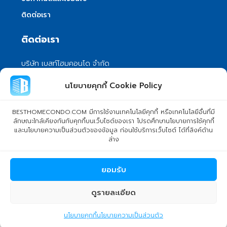
ติดต่อเรา
ติดต่อเรา
บริษัท เบสท์โฮมคอนโด จำกัด
101/399 หมู่ 7 แขวงลําผักชี เขตหนองจอก
นโยบายคุกกี้ Cookie Policy
กรุงเทพมหานคร 10530
info@besthomecondo.com
BESTHOMECONDO.COM มีการใช้งานเทคโนโลยีคุกกี้ หรือเทคโนโลยีอื่นที่มี
ลักษณะใกล้เคียงกันกับคุกกี้บนเว็บไซต์ของเรา โปรดศึกษานโยบายการใช้คุกกี้
และนโยบายความเป็นส่วนตัวของข้อมูล ก่อนใช้บริการเว็บไซต์ ได้ที่ลิงค์ด้าน
ล่าง
© Copyright 2024 BESTHOMECONDO CO., LTD. - All rights
ยอมรับ
reserved
ดูรายละเอียด
ddhomepost
นโยบายคุกกี้
นโยบายความเป็นส่วนตัว