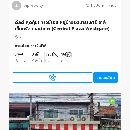
thproperty
1 สัปดาห์ ที่ผ่านมา
ดีลดี สุดคุ้ม! ทาวน์โฮม หมู่บ้านรัตนาธิเบศร์ ใกล้
เซ็นทรัล เวสต์เกต (Central Plaza Westgate)
ใกล้รถไฟฟ้าสายสีม่วงเพียง 200 เมตร.เท่านั้น!
-
ทาวน์โฮม ทาวน์เฮ้าส์
2
2
150
19
ห้องนอน
ห้องน้ำ
ตร.ม.
ตร.ว.
รายละเอียด
เช่า