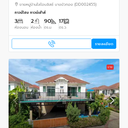
ขายหมู่บ้านไลโอบลิสซ์ บางบัวทอง (DD002455)
ทาวน์โฮม ทาวน์เฮ้าส์
3
2
90
17
ห้องนอน
ห้องน้ำ
ตร.ม.
ตร.ว.
รายละเอียด
ขาย