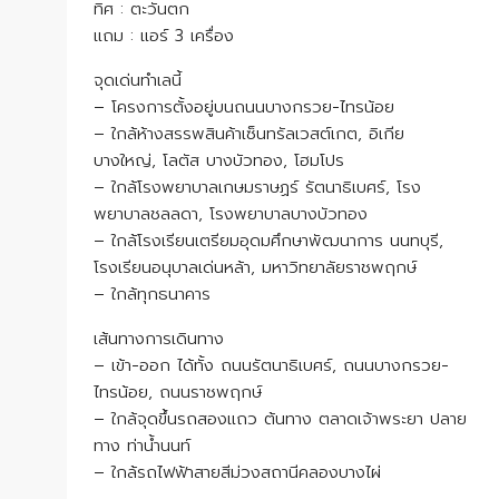
ทิศ : ตะวันตก
แถม : แอร์ 3 เครื่อง
จุดเด่นทำเลนี้
– โครงการตั้งอยู่บนถนนบางกรวย-ไทรน้อย
– ใกล้ห้างสรรพสินค้าเซ็นทรัลเวสต์เกต, อิเกีย
บางใหญ่, โลตัส บางบัวทอง, โฮมโปร
– ใกล้โรงพยาบาลเกษมราษฏร์ รัตนาธิเบศร์, โรง
พยาบาลชลลดา,​ โรงพยาบาลบางบัวทอง
– ใกล้โรงเรียนเตรียมอุดมศึกษาพัฒนาการ นนทบุรี,
โรงเรียนอนุบาลเด่นหล้า, มหาวิทยาลัยราชพฤกษ์
– ใกล้ทุกธนาคาร
เส้นทางการเดินทาง
– เข้า-ออก ได้ทั้ง ถนนรัตนาธิเบศร์, ถนนบางกรวย-
ไทรน้อย, ถนนราชพฤกษ์
– ใกล้จุดขึ้นรถสองแถว ต้นทาง ตลาดเจ้าพระยา ปลาย
ทาง ท่าน้ำนนท์
– ใกล้รถไฟฟ้าสายสีม่วงสถานีคลองบางไผ่