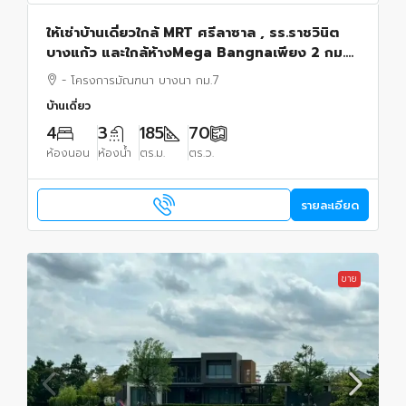
ให้เช่าบ้านเดี่ยวใกล้ MRT ศรีลาซาล , รร.ราชวินิต
บางแก้ว และใกล้ห้างMega Bangnaเพียง 2 กม.
ใกล้ทางด่วน โครงการมัณฑนา บางนา กม.7
- โครงการมัณฑนา บางนา กม.7
บ้านเดี่ยว
4
3
185
70
ห้องนอน
ห้องน้ำ
ตร.ม.
ตร.ว.
รายละเอียด
ขาย