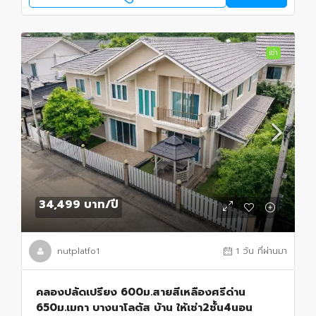
เช่า
34,499 บาท
/ปี
nutplatfo1
1 วัน ที่ผ่านมา
คลองปลัดเปรียง 600ม.สายสีเหลืองศรีด่าน
650ม.เมกา บางนาโลตัส บ้าน ให้เช่า2ชั้น4นอน