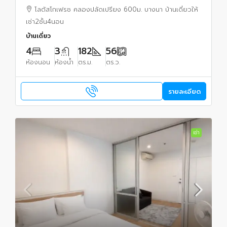
โลตัสโกเฟรช คลองปลัดเปรียง 600ม. บางนา บ้านเดี่ยวให้
เช่า2ชั้น4นอน
บ้านเดี่ยว
4
3
182
56
ห้องนอน
ห้องน้ำ
ตร.ม.
ตร.ว.
รายละเอียด
เช่า