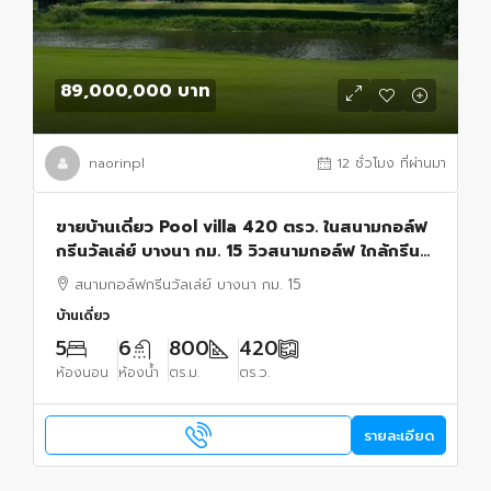
89,000,000 บาท
naorinpl
12 ชั่วโมง ที่ผ่านมา
ขายบ้านเดี่ยว Pool villa 420 ตรว. ในสนามกอล์ฟ
กรีนวัลเล่ย์ บางนา กม. 15 วิวสนามกอล์ฟ ใกล้กรีน+
วิวทะเลสาป ใกล้สนามบินสุวรรณภูมิ
สนามกอล์ฟกรีนวัลเล่ย์ บางนา กม. 15
บ้านเดี่ยว
5
6
800
420
ห้องนอน
ห้องน้ำ
ตร.ม.
ตร.ว.
รายละเอียด