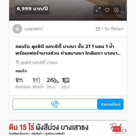
6,999 บาท
/ปี
nutplatfo1
1 วัน ที่ผ่านมา
คอนโด ลุมพินี เมกะซิตี้ บางนา ชั้น 21 1 นอน 1 น้ำ
พร้อมเฟอร์ฯบางส่วน ทำเลบางนา ใกล้เมกา บางนา
1.2 กม.ใกล้รพ.ปิยะมินทร์ 600 ม.ขนาด 26 ตร.ม.
ลุมพินี เมกะซิตี้ บางนา
คอนโด
1
1
26
1
ห้องนอน
ห้องน้ำ
ตร.ม.
ตร.ว.
รายละเอียด
ขาย