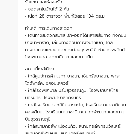
รับแขก และห้องครัว
• จอดรถในบ้านได้ 2 คัน
• เนื้อที่ 28 ตารางวา พื้นที่ใช้สอย 134 ตร.ม.
ทำเลดี การเดินทางสะดวก
• เดินทางสะดวกสบาย เข้า-ออกได้หลายเส้นทาง ทั้งถนน
บางนา-ตราด, เลียบทางด่วนกาญจนาภิเษก, ใกล้
ทางด่วนวงแหวน และทางด่วนบูรพาวิถี ห้างสรรพสินค้า
โรงพยาบาล สถานศึกษา และสนามบิน
สถานที่ใกล้เคียง
• ใกล้ศูนย์การค้า เมกา-บางนา, เซ็นทรัลบางนา, พารา
ไดซ์พาร์ค, ซีคอนเสควร์
• ใกล้โรงพยาบาล ปริ้นสุวรรณภูมิ, โรงพยาบาลไทย
นครินทร์, โรงพยาบาลศิครินทร์
• ใกล้โรงเรียน ราชวินิตบางแก้ว, โรงเรียนนานาชาติคอน
คอร์เดียน, โรงเรียนนานาชาติบางกอกพัฒนา และสนาม
บินสุวรรณภูมิ
• ใกล้สนามกอล์ฟ เมืองแก้ว, สนามกอล์ฟกรีนวัลเลย์,
สนามกอล์ฟวิลมิล, สนามกอล์ฟธนาซิตี้