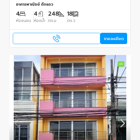
อาคารพาณิชย์ ตึกแถว
4
4
248
18
ห้องนอน
ห้องน้ำ
ตร.ม.
ตร.ว.
รายละเอียด
เช่า