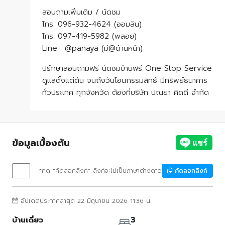
สอบถามเพิ่มเติม / นัดชม
โทร. 096-932-4624 (ออมสิน)
โทร. 097-419-5982 (พลอย)
Line : @panaya (มี@ด้านหน้า)
ปรึกษาสอบถามฟรี นัดชมบ้านฟรี One Stop Service
ดูแลตั้งแต่ต้น จนถึงวันโอนกรรมสิทธิ์ มีทรัพย์ธนาคาร
ทั่วประเทศ ทุกจังหวัด ต้องที่บริษัท ปณยา คิดดี จำกัด
ข้อมูลเบื้องต้น
*กด "คัดลอกลิงก์" ลิงก์จะไม่เป็นภาษาต่างดาว
คัดลอกลิงก์
อัปเดตประกาศล่าสุด 22 มิถุนายน 2026 11:36 น.
บ้านเดี่ยว
3