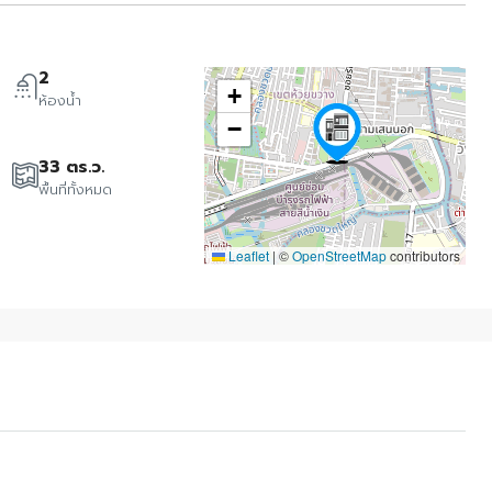
2
+
ห้องน้ำ
−
33 ตร.ว.
พื้นที่ทั้งหมด
Leaflet
|
©
OpenStreetMap
contributors