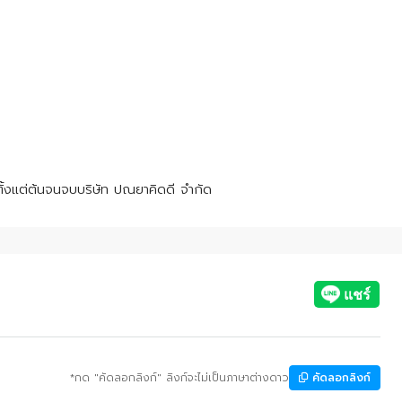
ั้งแต่ต้นจนจบบริษัท ปณยาคิดดี จำกัด
*กด "คัดลอกลิงก์" ลิงก์จะไม่เป็นภาษาต่างดาว
คัดลอกลิงก์