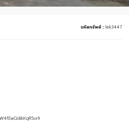
รหัสทรัพย์ :
lek3447
l/kW4fEwQdikKqR5ix9