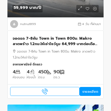
59,999 บาท
/ปี
nutnut899
4 วัน ที่ผ่านมา
จอดรถ 7-8คัน Town in Town 800ม. Makro
ลาดพร้าว 1.2กม.ให้เช่าโชว์รูม 64,999 บาทต่อเดือน
ออฟฟิศ 2ชั้น 450ตรม. ซอยลาดพร้าว90-9890
จอดรถ 7-8คัน Town in Town 800ม. Makro ลาดพร้าว
ตร.ว.
1.2กม.ให้เช่าโชว์รูม
อาคารพาณิชย์ ตึกแถว
4
4
450
90
ห้องนอน
ห้องน้ำ
ตร.ม.
ตร.ว.
รายละเอียด