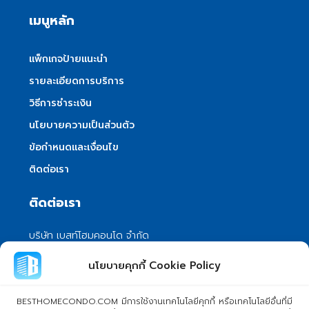
เมนูหลัก
แพ็กเกจป้ายแนะนำ
รายละเอียดการบริการ
วิธีการชำระเงิน
นโยบายความเป็นส่วนตัว
ข้อกำหนดและเงื่อนไข
ติดต่อเรา
ติดต่อเรา
บริษัท เบสท์โฮมคอนโด จำกัด
101/399 หมู่ 7 แขวงลําผักชี เขตหนองจอก
นโยบายคุกกี้ Cookie Policy
กรุงเทพมหานคร 10530
info@besthomecondo.com
BESTHOMECONDO.COM มีการใช้งานเทคโนโลยีคุกกี้ หรือเทคโนโลยีอื่นที่มี