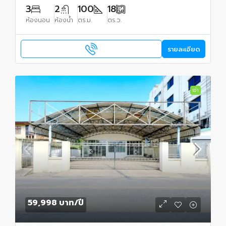
3
2
100
18
ห้องนอน
ห้องน้ำ
ตร.ม.
ตร.ว.
รายละเอียด
เช่า
59,998 บาท
/ปี