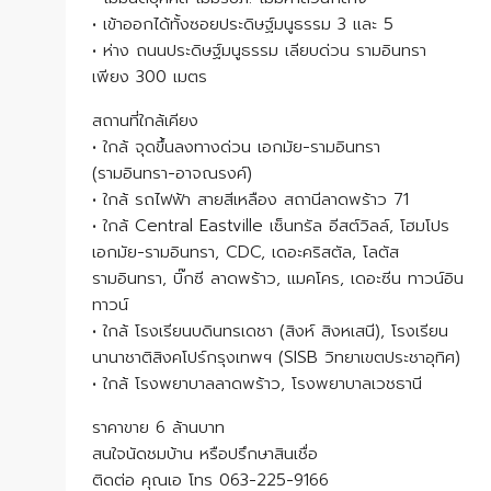
• เข้าออกได้ทั้งซอยประดิษฐ์มนูธรรม 3 และ 5
• ห่าง ถนนประดิษฐ์มนูธรรม เลียบด่วน รามอินทรา
เพียง 300 เมตร
สถานที่ใกล้เคียง
• ใกล้ จุดขึ้นลงทางด่วน เอกมัย-รามอินทรา
(รามอินทรา-อาจณรงค์)
• ใกล้ รถไฟฟ้า สายสีเหลือง สถานีลาดพร้าว 71
• ใกล้ Central Eastville เซ็นทรัล อีสต์วิลล์, โฮมโปร
เอกมัย-รามอินทรา, CDC, เดอะคริสตัล, โลตัส
รามอินทรา, บิ๊กซี ลาดพร้าว, แมคโคร, เดอะซีน ทาวน์อิน
ทาวน์
• ใกล้ โรงเรียนบดินทรเดชา (สิงห์ สิงหเสนี), โรงเรียน
นานาชาติสิงคโปร์กรุงเทพฯ (SISB วิทยาเขตประชาอุทิศ)
• ใกล้ โรงพยาบาลลาดพร้าว, โรงพยาบาลเวชธานี
ราคาขาย 6 ล้านบาท
สนใจนัดชมบ้าน หรือปรึกษาสินเชื่อ
ติดต่อ คุณเอ โทร 063-225-9166