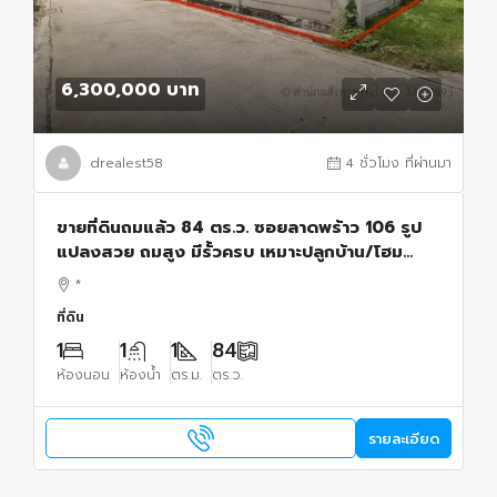
6,300,000 บาท
drealest58
4 ชั่วโมง ที่ผ่านมา
ขายที่ดินถมแล้ว 84 ตร.ว. ซอยลาดพร้าว 106 รูป
แปลงสวย ถมสูง มีรั้วครบ เหมาะปลูกบ้าน/โฮม
ออฟฟิศ ใกล้รถไฟฟ้า MRT ลาดพร้าว 71
*
ที่ดิน
1
1
1
84
ห้องนอน
ห้องน้ำ
ตร.ม.
ตร.ว.
รายละเอียด