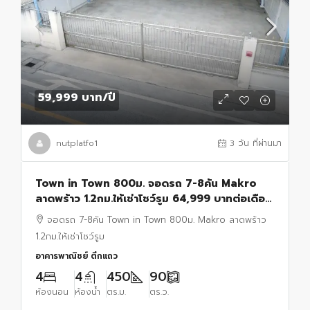
59,999 บาท
/ปี
nutplatfo1
3 วัน ที่ผ่านมา
Town in Town 800ม. จอดรถ 7-8คัน Makro
ลาดพร้าว 1.2กม.ให้เช่าโชว์รูม 64,999 บาทต่อเดือน
ออฟฟิศ 2ชั้น 450ตรม. ซอยลาดพร้าว90-9890
จอดรถ 7-8คัน Town in Town 800ม. Makro ลาดพร้าว
ตร.ว.
1.2กม.ให้เช่าโชว์รูม
อาคารพาณิชย์ ตึกแถว
4
4
450
90
ห้องนอน
ห้องน้ำ
ตร.ม.
ตร.ว.