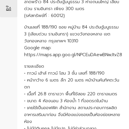
ลาดพร้าว 84 ประดิษฐ์มนูธรรม 3 ห่างถนนใหญ่ เลียบ
ด่วน รามอินทรา เพียง 300 เมตร
(รหัสทรัพย์ที่ : 60012)
บ้านเลขที่ 188/190 ซอย หมู่บ้าน 84 ประดิษฐ์มนูธรรม
3 (เลียบด่วน รามอินทรา) แขวงวังทองหลาง เขต
วังทองหลาง กรุงเทพฯ 10310
Google map:
https://maps.app.goo.gl/NPCEuDAewBNwJtvZ8
รายละเอียด
• ทาวน์ เฮ้าส์ ทาวน์ โฮม 3 ชั้น เลขที่ 188/190
• หน้ากว้าง 6 เมตร ลึก 20 เมตร หน้าบ้านหันทิศตะวัน
ตก
• เนื้อที่ 26.8 ตารางวา พื้นที่ใช้สอย 220 ตารางเมตร
• ขนาด 4 ห้องนอน 3 ห้องน้ำ 1 ที่จอดรถในบ้าน
• เคยใช้เป็นออฟฟิศ สำนักงาน สถานประกอบการผลิต
อาหารเสริมมาก่อน จึงมีห้องแบ่งซอยเป็นห้องย่อยหลาย
ห้อง
• ไม่มีนิติบุคคล ไม่มีรปภ. ไม่มีค่าส่วนกลาง