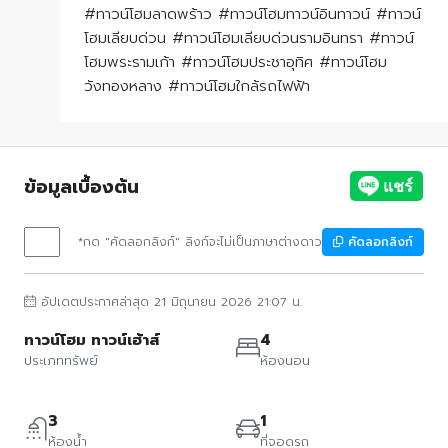
#ทาวน์โฮมลาดพร้าว #ทาวน์โฮมทาวน์อินทาวน์ #ทาวน์
โฮมเลียบด่วน #ทาวน์โฮมเลียบด่วนรามอินทรา #ทาวน์
โฮมพระรามเก้า #ทาวน์โฮมประชาอุทิศ #ทาวน์โฮม
วังทองหลาง #ทาวน์โฮมใกล้รถไฟฟ้า
ข้อมูลเบื้องต้น
*กด "คัดลอกลิงก์" ลิงก์จะไม่เป็นภาษาต่างดาว
คัดลอกลิงก์
อัปเดตประกาศล่าสุด 21 มิถุนายน 2026 21:07 น.
ทาวน์โฮม ทาวน์เฮ้าส์
4
ประเภททรัพย์
ห้องนอน
3
1
ห้องน้ำ
ที่จอดรถ