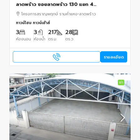
ลาดพร้าว ซอยลาดพร้าว 130 แยก 4
กรุงเทพมหานคร
โครงการสราญพฤกษ์ รามคำแหง-ลาดพร้าว
ทาวน์โฮม ทาวน์เฮ้าส์
3
3
217
28
ห้องนอน
ห้องน้ำ
ตร.ม.
ตร.ว.
รายละเอียด
เช่า