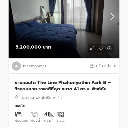
5,200,000 บาท
theemprime1
3 วัน ที่ผ่านมา
ขายคอนโด The Line Phahonyothin Park B –
วิวสวนสวย ราคาดีที่สุด ขนาด 41 ตร.ม. ฟังก์ชัน
ลงตัว ใช้สอยพื้นที่ได้เต็มที่1 ห้องนอน 1 ห้องน้ำ
เดอะ ไลน์ พหลโยธิน พาร์ค
คอนโด
1
1
41
1
ห้องนอน
ห้องน้ำ
ตร.ม.
ตร.ว.