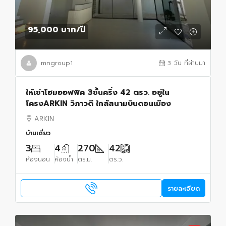
95,000 บาท
/ปี
mngroup1
3 วัน ที่ผ่านมา
ให้เช่าโฮมออฟฟิศ 3ชั้นครึ่ง 42 ตรว. อยู่ใน
โครงARKIN วิภาวดี ใกล้สนามบินดอนเมือง
ARKIN
บ้านเดี่ยว
3
4
270
42
ห้องนอน
ห้องน้ำ
ตร.ม.
ตร.ว.
รายละเอียด