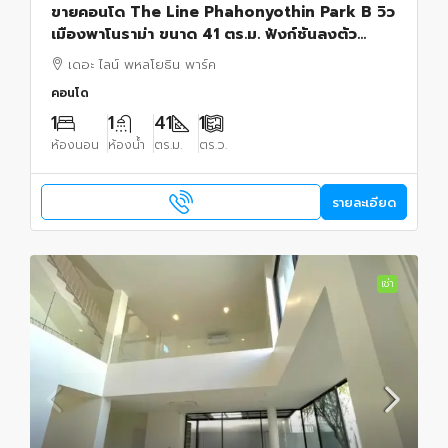
ขายคอนโด The Line Phahonyothin Park B วิว
เมืองพาโนราม่า ขนาด 41 ตร.ม. ฟังก์ชันลงตัว
ใช้สอยพื้นที่ได้เต็มที่1 ห้องนอน 1 ห้องน้ำ
เดอะ ไลน์ พหลโยธิน พาร์ค
คอนโด
1
1
41
1
ห้องนอน
ห้องน้ำ
ตร.ม.
ตร.ว.
รายละเอียด
เช่า