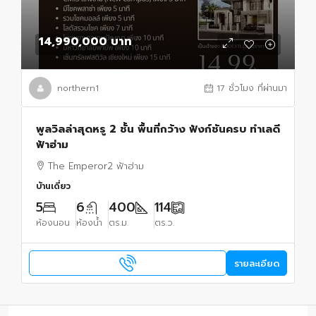
14,990,000 บาท
northern1
17 ชั่วโมง ที่ผ่านมา
พูลวิลล่าสุดหรู 2 ชั้น พื้นที่กว้าง ฟังก์ชันครบ ทำเลดี
ฟ้าฮ่าม
The Emperor2 ฟ้าฮ่าม
บ้านเดี่ยว
5
6
400
114
ห้องนอน
ห้องน้ำ
ตร.ม.
ตร.ว.
รายละเอียด