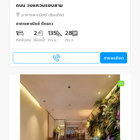
ถนน วงแหวนรอบสาม
อาคารพาณิชย์ เชียงใหม่
อาคารพาณิชย์ ตึกแถว
1
2
135
28
ห้องนอน
ห้องน้ำ
ตร.ม.
ตร.ว.
รายละเอียด
เช่า