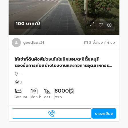
100 บาท
/ปี
goodlada24
3 ชั่วโมง ที่ผ่านมา
ให้เช่าที่ดินผังสีม่วงเข้มในนิคมอมตะซิตี้ชลบุรี
รองรับการก่อสร้างโรงงานและกิจการอุตสาหกรรม
เนื้อที่ 20 ไร่
-
ที่ดิน
1
1
1
8000
ห้องนอน
ห้องน้ำ
ตร.ม.
ตร.ว.
รายละเอียด