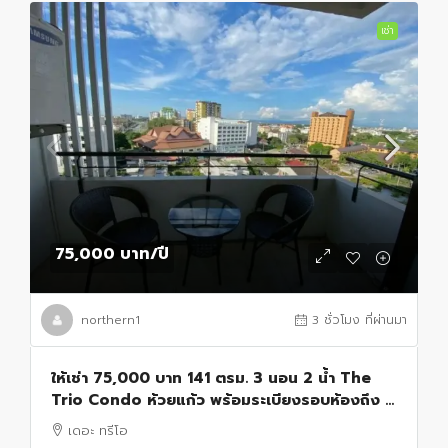
เช่า
75,000 บาท
/ปี
northern1
3 ชั่วโมง ที่ผ่านมา
ให้เช่า 75,000 บาท 141 ตรม. 3 นอน 2 น้ำ The
Trio Condo ห้วยแก้ว พร้อมระเบียงรอบห้องถึง 3
ด้าน สุดพิเศษ วิว 180° เมืองเชียงใหม่–ดอยสุเทพ
เดอะ ทรีโอ