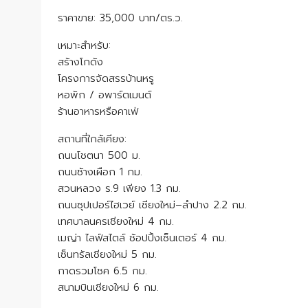
ราคาขาย: 35,000 บาท/ตร.ว.
เหมาะสำหรับ:
สร้างโกดัง
โครงการจัดสรรบ้านหรู
หอพัก / อพาร์ตเมนต์
ร้านอาหารหรือคาเฟ่
สถานที่ใกล้เคียง:
ถนนโชตนา 500 ม.
ถนนช้างเผือก 1 กม.
สวนหลวง ร.9 เพียง 1.3 กม.
ถนนซุปเปอร์ไฮเวย์ เชียงใหม่–ลำปาง 2.2 กม.
เทศบาลนครเชียงใหม่ 4 กม.
เมญ่า ไลฟ์สไตล์ ช้อปปิ้งเซ็นเตอร์ 4 กม.
เซ็นทรัลเชียงใหม่ 5 กม.
กาดรวมโชค 6.5 กม.
สนามบินเชียงใหม่ 6 กม.