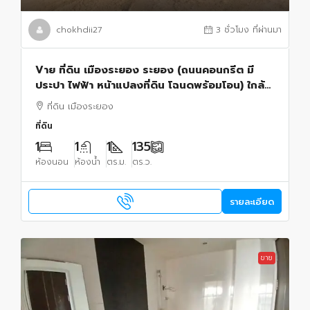
chokhdii27
3 ชั่วโมง ที่ผ่านมา
Vาย ที่ดิน เมืองระยอง ระยอง (ถนนคอนกรีต มี
ประปา ไฟฟ้า หน้าแปลงที่ดิน โฉนดพร้อมโอน) ใกล้
ตลาดกลางผลไม้ตะพง
ที่ดิน เมืองระยอง
ที่ดิน
1
1
1
135
ห้องนอน
ห้องน้ำ
ตร.ม.
ตร.ว.
รายละเอียด
ขาย