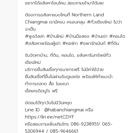
อยากได้อสังหาโซนไหน สอบถามเข้ามาได้เลย
ต้องการอสังหาแบบไหนที่ Northern Land
Chiangmai เรามีครบ ครอบคลุม #ทั่วเชียงใหม่ ไม่ว่า
จะเป็น
#พูลวิลล่า #บ้านใหม่ #บ้านมือสอง #บ้านเช่า #คอนโด
#อสังหาพร้อมผู้เช่า #หอพัก #อพาร์ทเม้นท์ #ที่ดิน
รับจัดหาบ้าน, ที่ดิน, คอนโด, อสังหาริมทรัพย์ทั่ว
เชียงใหม่
บริการยื่นสินเชื่อทุกธนาคารฟรี ไม่มีค่าใช้จ่าย
ยื่นสินเชื่อที่อื่นไม่ผ่านรับดูแลต่อ พร้อมให้คำแนะนำ
ทำการตลาด สื่อ โฆษณา
เช็คเครดิตบูโร ฟรี
นัดชมได้ทุกวันไม่มีวันหยุด
Line ID : @habanchiangmai หรือ
https://lin.ee/netCDYF
หรือสอบถามเพิ่มเติมโทร 086-9238951/ 065-
5306944 / 085-9646661