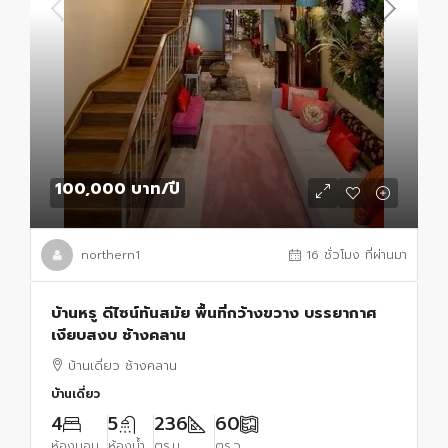
100,000 บาท
/ปี
northern1
16 ชั่วโมง ที่ผ่านมา
บ้านหรู ดีไซน์ทันสมัย พื้นที่กว้างขวาง บรรยากาศ
เงียบสงบ ช้างคลาน
บ้านเดี่ยว ช้างคลาน
บ้านเดี่ยว
4
5
236
60
ห้องนอน
ห้องน้ำ
ตร.ม.
ตร.ว.