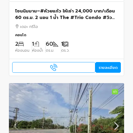
โซนนิมมาน–#ห้วยแก้ว ให้เช่า 24,000 บาท/เดือน
60 ตร.ม. 2 นอน 1 น้ำ The #Trio Condo #วิว
เมืองและวิวดอย บรรยากาศดี พร้อมเข้าอยู่
เดอะ ทรีโอ
คอนโด
2
1
60
1
ห้องนอน
ห้องน้ำ
ตร.ม.
ตร.ว.
รายละเอียด
เช่า