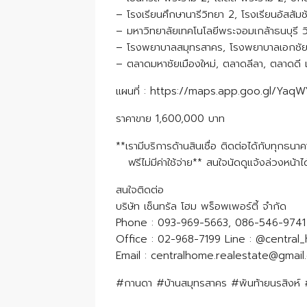
– โรงเรียนศึกษานารีวิทยา 2, โรงเรียนอัสสัม
– มหาวิทยาลัยเทคโนโลยีพระจอมเกล้าธนบุรี ว
– โรงพยาบาลสมุทรสาคร, โรงพยาบาลเอกชั
– ตลาดมหาชัยเมืองใหม่, ตลาดลีลา, ตลาดดี
แผนที่ : https://maps.app.goo.gl/Y
ราคาขาย 1,600,000 บาท
**เรามีบริการด้านสินเชื่อ ติดต่อได้กับทุกธนา
ฟรีไม่มีค่าใช้จ่าย** สนใจนัดดูแจ้งล่วงหน้าไ
สนใจติดต่อ
บริษัท เซ็นทรัล โฮม พร็อพเพอร์ตี้ จำกัด
Phone : 093-969-5663, 086-546-9
Office : 02-968-7199 Line : @cent
​​​​​​​Email : centralhome.realestate@gma
#กานดา #บ้านสมุทรสาคร #พันท้ายนรสิงห์