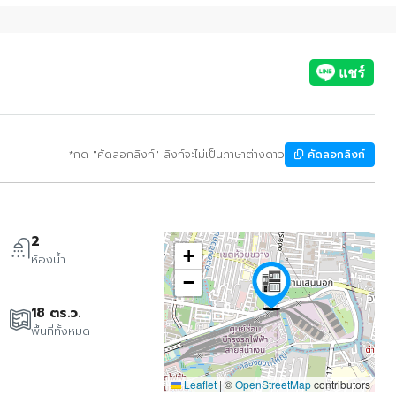
*กด "คัดลอกลิงก์" ลิงก์จะไม่เป็นภาษาต่างดาว
คัดลอกลิงก์
2
+
ห้องน้ำ
−
18 ตร.ว.
พื้นที่ทั้งหมด
Leaflet
|
©
OpenStreetMap
contributors