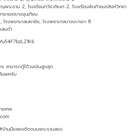
ชัญพระราม 2, โรงเรียนทวีธาภิเษก 2, โรงเรียนพันท้ายนรสิงห์วิทยา
ิทยาเขตบางขุนเทียน
ย, โรงพยาบาลมหาชัย, โรงพยาบาลบางปะกอก 8
 แสมดำ
aqWYu54F7bzLZ1K6
คาร สามารถกู้ได้วงเงินสูงสุด
ด้เลยครับ
741
ral_home
il.com
 #บ้านมือสองติดถนนพระรามสอง