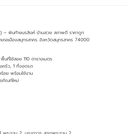
นดา) – พันท้ายนรสิงห์ บ้านสวย สภาพดี ราคาถูก
 อำเภอเมืองสมุทรสาคร จังหวัดสมุทรสาคร 74000
า พื้นที่ใช้สอย 110 ตารางเมตร
องครัว, 1 ที่จอดรถ
บร้อย พร้อมใช้งาน
ุขภัณฑ์ใหม่
๊กซี พระราม 2, บุญถาวร สาขาพระราม 2