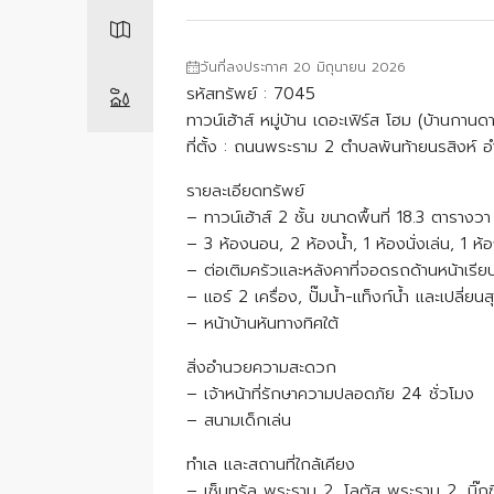
วันที่ลงประกาศ 20 มิถุนายน 2026
รหัสทรัพย์ : 7045
ทาวน์เฮ้าส์ หมู่บ้าน เดอะเฟิร์ส โฮม (บ้านกา
ที่ตั้ง : ถนนพระราม 2 ตำบลพันท้ายนรสิงห์
รายละเอียดทรัพย์
– ทาวน์เฮ้าส์ 2 ชั้น ขนาดพื้นที่ 18.3 ตารางว
– 3 ห้องนอน, 2 ห้องน้ำ, 1 ห้องนั่งเล่น, 1 ห้
– ต่อเติมครัวและหลังคาที่จอดรถด้านหน้าเรีย
– แอร์ 2 เครื่อง, ปั๊มน้ำ-แท็งก์น้ำ และเปลี่ยนส
– หน้าบ้านหันทางทิศใต้
สิ่งอำนวยความสะดวก
– เจ้าหน้าที่รักษาความปลอดภัย 24 ชั่วโมง
– สนามเด็กเล่น
ทำเล และสถานที่ใกล้เคียง
– เซ็นทรัล พระราม 2, โลตัส พระราม 2, บิ