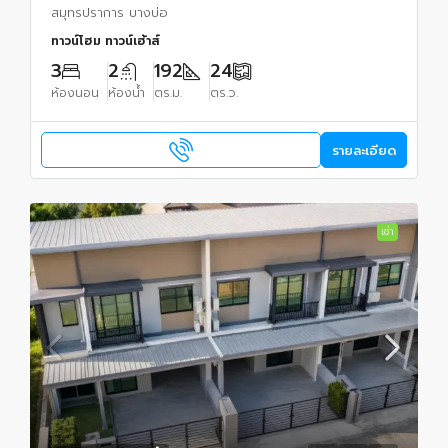
ต่อเติมใหม่
สมุทรปราการ บางบ่อ
ทาวน์โฮม ทาวน์เฮ้าส์
3
2
192
24
ห้องนอน
ห้องน้ำ
ตร.ม.
ตร.ว.
รายละเอียด
เช่า