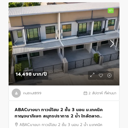
เช่า
14,498 บาท
/ปี
nutnut899
2 สัปดาห์ ที่ผ่านมา
ABACบางนา ทาวน์โฮม 2 ชั้น 3 นอน ม.เทคนิค
กาญจนาภิเษก สมุทรปราการ 2 น้ำ ใกล้ตลาด
เสริมสุข บางบ่อ 800 ม.24 ตร.ว. ตร.ม.พร้อมครัว
ABACบางนา ทาวน์โฮม 2 ชั้น 3 นอน 2 น้ำ ม.เทคนิค