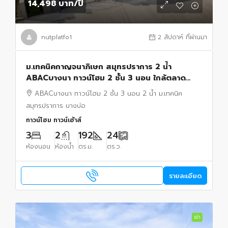
14,498 บาท
/ปี
nutplatfo1
2 สัปดาห์ ที่ผ่านมา
ม.เทคนิคกาญจนาภิเษก สมุทรปราการ 2 น้ำ
ABACบางนา ทาวน์โฮม 2 ชั้น 3 นอน ใกล้ตลาด
เสริมสุข บางบ่อ 800 ม.24 ตร.ว. ตร.ม.พร้อมครัว
ABACบางนา ทาวน์โฮม 2 ชั้น 3 นอน 2 น้ำ ม.เทคนิค
ต่อเติมใหม่
สมุทรปราการ บางบ่อ
ทาวน์โฮม ทาวน์เฮ้าส์
3
2
192
24
ห้องนอน
ห้องน้ำ
ตร.ม.
ตร.ว.
รายละเอียด
เช่า