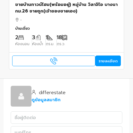
ขายบ้านทาวน์โฮม(พร้อมอยู่) หมู่บ้าน วิลาจิโอ บางนา
กม.26 ขายถูก(เจ้าของขายเอง)
-
บ้านเดี่ยว
2
3
1
18
ห้องนอน
ห้องน้ำ
ตร.ม.
ตร.ว.
รายละเอียด
differestate
ดูข้อมูลสมาชิก