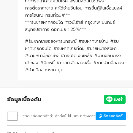
ทำการตลาด100เวปไซค์ พร้อมจัดสินเชื่อฟรี
การตั้งราคาขาย ค่าใช้จ่ายวันโอน การยื่นกู้สินเชื่อแบงค์
การโอนณ กรมที่ดินฯ***
***รับขายฝากคอนโด ทาวน์เฮ้าส์ กรุงเทพ นนทบุรี
สมุทรปราการ ดอกเบี้ย 1.25%***
#รับฝากขายอสังหาริมทรัพย์ #รับฝากขายบ้าน #รับ
ฝากขายคอนโด #รับฝากขายที่ดิน #นายหน้าอสังหา
#นายหน้ามืออาชีพ #คอนโดเงินเหลือ #บ้านผ่อนตรง
เจ้าของ #ปิดหนี้ #ทาวน์เฮ้าส์สองชั้น #ขายบ้านมือสอง
#บ้านมือสองราคาถูก
ข้อมูลเบื้องต้น
*กด "คัดลอกลิงก์" ลิงก์จะไม่เป็นภาษาต่างดาว
คัดลอกลิงก์