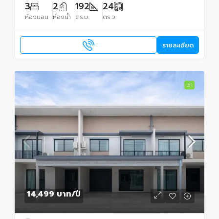
3
2
192
24
ห้องนอน
ห้องน้ำ
ตร.ม.
ตร.ว.
รายละเอียด
เช่า
14,499 บาท
/ปี