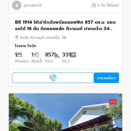
plrealest3
3 วัน ที่ผ่านมา
BR 1914 ให้เช่าโกดังพร้อมออฟฟิศ 857 ตร.ม. จอด
รถได้ 16 คัน ติดซอยหลัก ติวานนท์ ปากเกร็ด 34
นนทบุรี
โกดัง ติวานนท์ ปากเกร็ด 34
โรงงาน โกดัง
1
1
857
331
ห้องนอน
ห้องน้ำ
ตร.ม.
ตร.ว.
รายละเอียด
ขาย