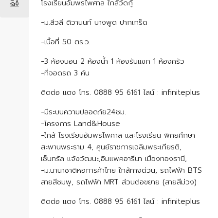
โรงเรียนอัมพรไพศาล ใกล้วัดกู้
-ม.สีวลี ติวานนท์ บางพูด ปากเกร็ด
-เนื้อที่ 50 ตร.ว.
-3 ห้องนอน 2 ห้องน้ำ 1 ห้องรับแขก 1 ห้องครัว
-ที่จอดรถ 3 คัน
ติดต่อ แตง โทร. 0888 95 6161 ไลน์ : infiniteplus
-มีระบบความปลอดภัย24ชม.
-โครงการ Land&House
-ใกล้ โรงเรียนอัมพรไพศาล และโรงเรียน พิศยศึกษา
สะพานพระราม 4, ศูนย์ราชการเฉลิมพระเกียรติ,
เซ็นทรัล แจ้งวัฒนะ,อิมแพคอารีนา เมืองทองธานี,
-ม.นานาชาติหอการค้าไทย ใกล้ทางด่วน, รถไฟฟ้า BTS
สายสีชมพู, รถไฟฟ้า MRT ส่วนต่อขยาย (สายสีม่วง)
ติดต่อ แตง โทร. 0888 95 6161 ไลน์ : infiniteplus