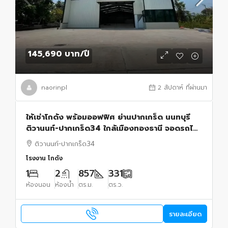
145,690 บาท
/ปี
naorinpl
2 สัปดาห์ ที่ผ่านมา
ให้เช่าโกดัง พร้อมออฟฟิศ ย่านปากเกร็ด นนทบุรี
ติวานนท์-ปากเกร็ด34 ใกล้เมืองทองธานี จอดรถได้
16 คัน
ติวานนท์-ปากเกร็ด34
โรงงาน โกดัง
1
2
857
331
ห้องนอน
ห้องน้ำ
ตร.ม.
ตร.ว.
รายละเอียด