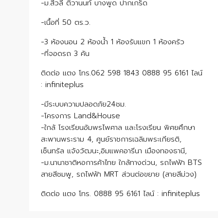
-ม.สีวลี ติวานนท์ บางพูด ปากเกร็ด
-เนื้อที่ 50 ตร.ว.
-3 ห้องนอน 2 ห้องน้ำ 1 ห้องรับแขก 1 ห้องครัว
-ที่จอดรถ 3 คัน
ติดต่อ แตง โทร.062 598 1843 0888 95 6161 ไลน์
: infiniteplus
-มีระบบความปลอดภัย24ชม.
-โครงการ Land&House
-ใกล้ โรงเรียนอัมพรไพศาล และโรงเรียน พิศยศึกษา
สะพานพระราม 4, ศูนย์ราชการเฉลิมพระเกียรติ,
เซ็นทรัล แจ้งวัฒนะ,อิมแพคอารีนา เมืองทองธานี,
-ม.นานาชาติหอการค้าไทย ใกล้ทางด่วน, รถไฟฟ้า BTS
สายสีชมพู, รถไฟฟ้า MRT ส่วนต่อขยาย (สายสีม่วง)
ติดต่อ แตง โทร. 0888 95 6161 ไลน์ : infiniteplus