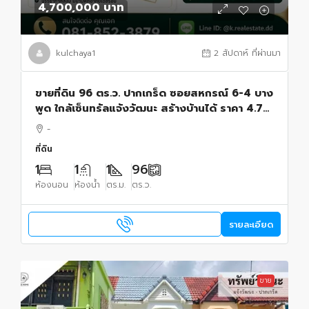
4,700,000 บาท
kulchaya1
2 สัปดาห์ ที่ผ่านมา
ขายที่ดิน 96 ตร.ว. ปากเกร็ด ซอยสหกรณ์ 6-4 บาง
พูด ใกล้เซ็นทรัลแจ้งวัฒนะ สร้างบ้านได้ ราคา 4.7
ล้านบาท
-
ที่ดิน
1
1
1
96
ห้องนอน
ห้องน้ำ
ตร.ม.
ตร.ว.
รายละเอียด
ขาย