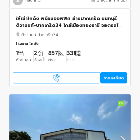
naorinpl
2 สัปดาห์ ที่ผ่านมา
ให้เช่าโกดัง พร้อมออฟฟิศ ย่านปากเกร็ด นนทบุรี
ติวานนท์-ปากเกร็ด34 ใกล้เมืองทองธานี จอดรถได้
16 คัน
ติวานนท์-ปากเกร็ด34
โรงงาน โกดัง
1
2
857
331
ห้องนอน
ห้องน้ำ
ตร.ม.
ตร.ว.
รายละเอียด
เช่า