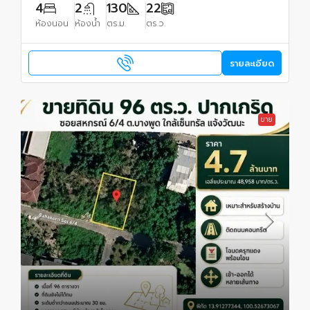
4
2
130
22
ห้องนอน
ห้องน้ำ
ตร.ม.
ตร.ว.
รายละเอียด
ขาย