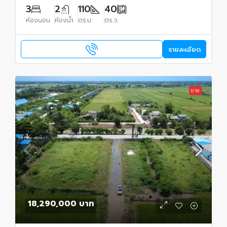
3
2
110
40
ห้องนอน
ห้องน้ำ
ตร.ม.
ตร.ว.
รายละเอียด
ขาย
18,290,000 บาท