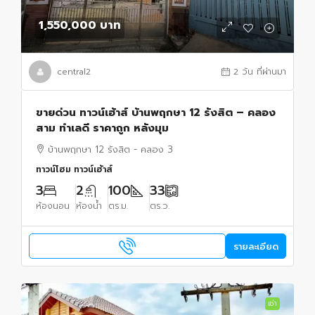
1,550,000 บาท
central2
2 วัน ที่ผ่านมา
ขายด่วน ทาวน์เฮ้าส์ บ้านพฤกษา 12 รังสิต – คลอง
สาม ทำเลดี ราคาถูก หลังมุม
บ้านพฤกษา 12 รังสิต - คลอง 3
ทาวน์โฮม ทาวน์เฮ้าส์
3
2
100
33
ห้องนอน
ห้องน้ำ
ตร.ม.
ตร.ว.
รายละเอียด
เช่า