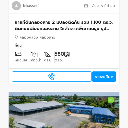
lekasset2
1 สัปดาห์ ที่ผ่านมา
ขายที่ดินคลองสาม 2 แปลงติดกัน รวม 1,180 ตร.ว.
ติดถนนเลียบคลองสาม ใกล้ตลาดพี่ญาคนรุม รูป
แปลงสวย
คลองหลวง คลองสาม
ที่ดิน
1
1
1
580
ห้องนอน
ห้องน้ำ
ตร.ม.
ตร.ว.
รายละเอียด
เช่า