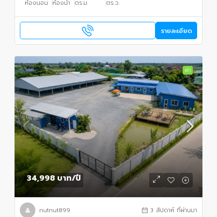
ห้องนอน
ห้องน้ำ
ตร.ม.
ตร.ว.
รายละเอียด
เช่า
34,998 บาท
/ปี
nutnut899
3 สัปดาห์ ที่ผ่านมา