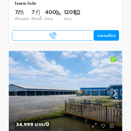
โรงงาน โกดัง
7
7
400
1201
ห้องนอน
ห้องน้ำ
ตร.ม.
ตร.ว.
รายละเอียด
เช่า
34,999 บาท
/ปี